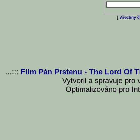
[
Všechny čl
...:::
Film Pán Prstenu - The Lord Of 
Vytvoril a spravuje pro
Optimalizováno pro Int