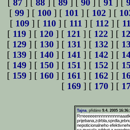
[
87
] [
88
] [
89
] [
90
] [
91
] [
[
99
] [
100
] [
101
] [
102
] [
10
[
109
] [
110
] [
111
] [
112
] [
1
[
119
] [
120
] [
121
] [
122
] [
1
[
129
] [
130
] [
131
] [
132
] [
1
[
139
] [
140
] [
141
] [
142
] [
1
[
149
] [
150
] [
151
] [
152
] [
1
[
159
] [
160
] [
161
] [
162
] [
1
[
169
] [
170
] [
1
Tajna
, přidáno
9.4. 2005 16:36:
Rrreeeeeennnnnnnnnnaaat
prijebana,zdrbla,sprdla,jebn
nepoticionalneho efektivneho