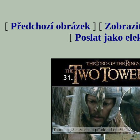
[
Předchozí obrázek
] [
Zobrazi
[
Poslat jako el