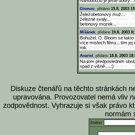
Náhodou,to je ještě dobrý...
Gismoo
, přidáno
19.8. 2003 19
Železobetonový muž...
železné svaly...
betonový mozek...
Míšánek
, přidáno
19.8. 2003 8:
Bohužel, O. Bloom se takto in
více místech filmu... tím jej
roli.
Anariel
, přidáno
18.8. 2003 18:
Na tom předposlednim obrá
spad z višně.....:)
Diskuze čtenářů na těchto stránkách n
upravována. Provozovatel nemá vliv n
zodpovědnost. Vyhrazuje si však právo k
normám s
Jméno: