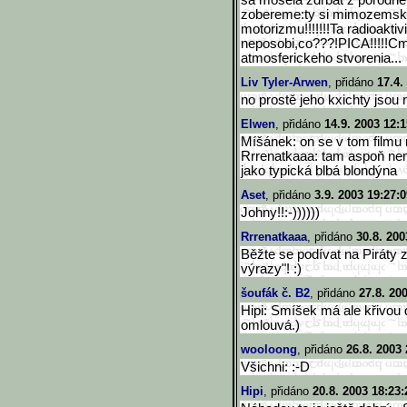
sa mosela zdrbat z porodneh
zobereme:ty si mimozemsky 
motorizmu!!!!!!!Ta radioakti
neposobi,co???!PICA!!!!!C
atmosferickeho stvorenia...
Liv Tyler-Arwen
, přidáno
17.4.
no prostě jeho kxichty jsou 
Elwen
, přidáno
14.9. 2003 12:1
Míšánek: on se v tom filmu n
Rrrenatkaaa: tam aspoň nem
jako typická blbá blondýna
Aset
, přidáno
3.9. 2003 19:27:0
Johny!!:-))))))
Rrrenatkaaa
, přidáno
30.8. 200
Běžte se podívat na Piráty z 
výrazy"! :)
šoufák č. B2
, přidáno
27.8. 20
Hipi: Smíšek má ale křivou d
omlouvá.)
wooloong
, přidáno
26.8. 2003 
Všichni: :-D
Hipi
, přidáno
20.8. 2003 18:23: