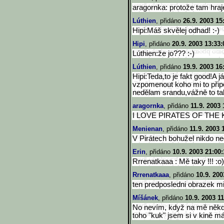
aragornka: protože tam hra
Lúthien
, přidáno
26.9. 2003 15
Hipi:Máš skvělej odhad! :-)
Hipi
, přidáno
20.9. 2003 13:33:
Lúthien:že jo??? :-)
Lúthien
, přidáno
19.9. 2003 16
Hipi:Teda,to je fakt good!A
vzpomenout koho mi to při
nedělam srandu,vážně to ta
aragornka
, přidáno
11.9. 2003 
I LOVE PIRATES OF THE K
Menienan
, přidáno
11.9. 2003 
V Pirátech bohužel nikdo ne
Erin
, přidáno
10.9. 2003 21:00:
Rrrenatkaaa : Mě taky !!! :o)
Rrrenatkaaa
, přidáno
10.9. 200
ten predposledni obrazek mi 
Míšánek
, přidáno
10.9. 2003 11
No nevím, když na mě někdo
toho "kuk" jsem si v kině má