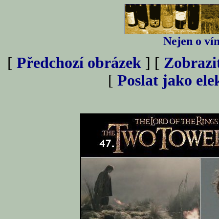
Nejen o vín
[
Předchozí obrázek
] [
Zobrazi
[
Poslat jako el