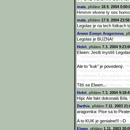
mata
, přidáno
18.9. 2004 0:00:
Hmmm elvene ty ses homous 
mata
, přidáno
17.9. 2004 23:58
Legolas je na tech fotkach
Arwen Eowyn Aragornova
, p
Legolas je BUZNA!
Hobit
, přidáno
7.3. 2004 9:23:0
Elwen: Jestli myslíš Legolas
Ale to "kuk" je povedený.
Těš se Elwen...
Hobit
, přidáno
7.3. 2004 9:18:4
Hipi: Ale fakt dokonalá Bílá.
Darthie
, přidáno
7.11. 2003 21:
aragornka: Pise sa to Pirate
A to KUK je genialne!!! :-D
Elwen
, přidáno
1.11. 2003 20:0