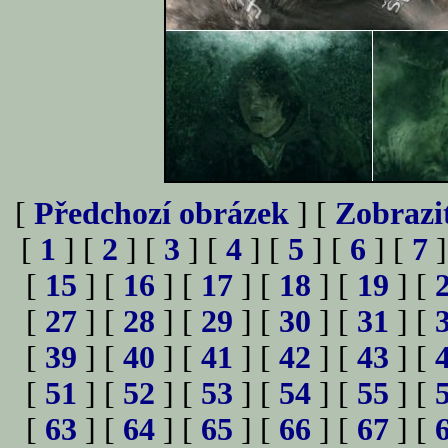
[
Předchozí obrázek
] [
Zobrazi
[
1
] [
2
] [
3
] [
4
] [
5
] [
6
] [
7
]
[
15
] [
16
] [
17
] [
18
] [
19
] [
[
27
] [
28
] [
29
] [
30
] [
31
] [
[
39
] [
40
] [
41
] [
42
] [
43
] [
[
51
] [
52
] [
53
] [
54
] [
55
] [
[
63
] [
64
] [
65
] [
66
] [
67
] [