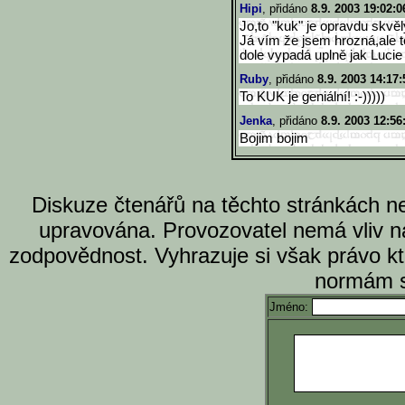
Hipi
, přidáno
8.9. 2003 19:02:0
Jo,to "kuk" je opravdu skvěl
Já vím že jsem hrozná,ale t
dole vypadá uplně jak Lucie B
Ruby
, přidáno
8.9. 2003 14:17:
To KUK je geniální! :-)))))
Jenka
, přidáno
8.9. 2003 12:56
Bojim bojim
Diskuze čtenářů na těchto stránkách n
upravována. Provozovatel nemá vliv n
zodpovědnost. Vyhrazuje si však právo k
normám s
Jméno: