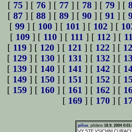
[
75
] [
76
] [
77
] [
78
] [
79
] [
[
87
] [
88
] [
89
] [
90
] [
91
] [
[
99
] [
100
] [
101
] [
102
] [
10
[
109
] [
110
] [
111
] [
112
] [
1
[
119
] [
120
] [
121
] [
122
] [
1
[
129
] [
130
] [
131
] [
132
] [
1
[
139
] [
140
] [
141
] [
142
] [
1
[
149
] [
150
] [
151
] [
152
] [
1
[
159
] [
160
] [
161
] [
162
] [
1
[
169
] [
170
] [
1
píčus
, přidáno
18.9. 2004 0:01
VY STE VSICHNI CURACI