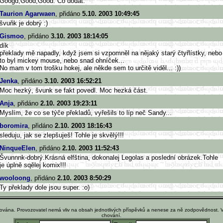
Googd,Good,Good. Co dodat.
Taurion Agarwaen
, přidáno
5.10. 2003 10:49:45
švuňk je dobrý :)
Gismoo
, přidáno
3.10. 2003 18:14:05
dík
překlady mě napadly, když jsem si vzpomněl na nějaký starý čtyřlístky, nebo
to byl mickey mouse, nebo snad ohníček...
No mam v tom trošku hokej, ale někde sem to určitě viděl... :))
Jenka
, přidáno
3.10. 2003 16:52:21
Moc hezký, švunk se fakt povedl. Moc hezká část.
Anja
, přidáno
2.10. 2003 19:23:11
Myslím, že co se týče překladů, vyřešils to líp neč Sandy...
boromira
, přidáno
2.10. 2003 18:16:43
sleduju, jak se zlepšuješ! Tohle je skvělý!!!
NinqueElen
, přidáno
2.10. 2003 11:52:43
Švunnnk-dobrý.Krásná elfština, dokonalej Legolas a poslední obrázek.Tohle
je úplně sqělej komix!!!
wooloong
, přidáno
2.10. 2003 8:50:29
Ty překlady dole jsou super. :o)
ována. Provozovatel nemá vliv na obsah jednotlivých příspěvků a nenese za ně zodpovědnost. 
chování.