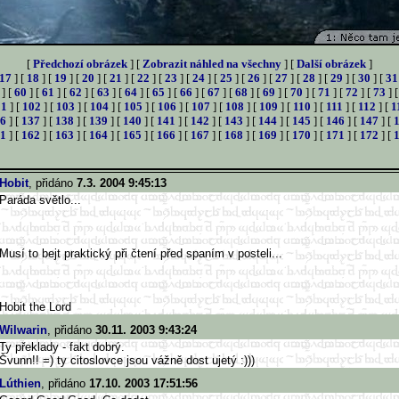
[
Předchozí obrázek
] [
Zobrazit náhled na všechny
] [
Další obrázek
]
17
] [
18
] [
19
] [
20
] [
21
] [
22
] [
23
] [
24
] [
25
] [
26
] [
27
] [
28
] [
29
] [
30
] [
31
] [
60
] [
61
] [
62
] [
63
] [
64
] [
65
] [
66
] [
67
] [
68
] [
69
] [
70
] [
71
] [
72
] [
73
] 
01
] [
102
] [
103
] [
104
] [
105
] [
106
] [
107
] [
108
] [
109
] [
110
] [
111
] [
112
] [
1
6
] [
137
] [
138
] [
139
] [
140
] [
141
] [
142
] [
143
] [
144
] [
145
] [
146
] [
147
] [
1
] [
162
] [
163
] [
164
] [
165
] [
166
] [
167
] [
168
] [
169
] [
170
] [
171
] [
172
] [
Hobit
, přidáno
7.3. 2004 9:45:13
Paráda světlo...
Musí to bejt praktický při čtení před spaním v posteli...
Hobit the Lord
Wilwarin
, přidáno
30.11. 2003 9:43:24
Ty překlady - fakt dobrý.
Švunn!! =) ty citoslovce jsou vážně dost ujetý :)))
Lúthien
, přidáno
17.10. 2003 17:51:56