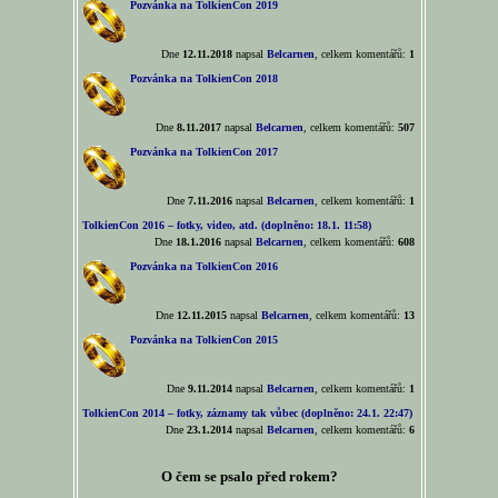
Pozvánka na TolkienCon 2019
Dne
12.11.2018
napsal
Belcarnen
, celkem komentářů:
1
Pozvánka na TolkienCon 2018
Dne
8.11.2017
napsal
Belcarnen
, celkem komentářů:
507
Pozvánka na TolkienCon 2017
Dne
7.11.2016
napsal
Belcarnen
, celkem komentářů:
1
TolkienCon 2016 – fotky, video, atd. (doplněno: 18.1. 11:58)
Dne
18.1.2016
napsal
Belcarnen
, celkem komentářů:
608
Pozvánka na TolkienCon 2016
Dne
12.11.2015
napsal
Belcarnen
, celkem komentářů:
13
Pozvánka na TolkienCon 2015
Dne
9.11.2014
napsal
Belcarnen
, celkem komentářů:
1
TolkienCon 2014 – fotky, záznamy tak vůbec (doplněno: 24.1. 22:47)
Dne
23.1.2014
napsal
Belcarnen
, celkem komentářů:
6
O čem se psalo před rokem?