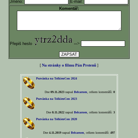
Jméno:
E-mail:
Komentář:
-->
Přepiš heslo
[
Na stránky o filmu Pán Prstenů
]
Pozvánka na TolkienCon 2024
Dne
09.11.2023
napsal
Belcarnen
, celkem komentářů:
0
Pozvánka na TolkienCon 2023
Dne
8.11.2022
napsal
Belcarnen
, celkem komentářů:
3
Pozvánka na TolkienCon 2020
Dne
4.11.2019
napsal
Belcarnen
, celkem komentářů:
497