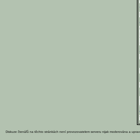
Diskuze čtenářů na těchto stránkách není provozovatelem serveru nijak moderována a uprav