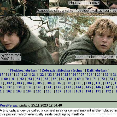
[
Předchozí obrázek
] [
Zobrazit náhled na všechny
] [
Další obrázek
]
17
] [
18
] [
19
] [
20
] [
21
] [
22
] [
23
] [
24
] [
25
] [
26
] [
27
] [
28
] [
29
] [
30
] [
31
] [
60
] [
61
] [
62
] [
63
] [
64
] [
65
] [
66
] [
67
] [
68
] [
69
] [
70
] [
71
] [
72
] [
73
] 
01
] [
102
] [
103
] [
104
] [
105
] [
106
] [
107
] [
108
] [
109
] [
110
] [
111
] [
112
] [
1
6
] [
137
] [
138
] [
139
] [
140
] [
141
] [
142
] [
143
] [
144
] [
145
] [
146
] [
147
] [
1
] [
162
] [
163
] [
164
] [
165
] [
166
] [
167
] [
168
] [
169
] [
170
] [
171
] [
172
] [
PurePeraw
, přidáno
25.11.2023 12:34:40
A tiny optical device called a corneal inlay or corneal implant is then placed in
this pocket, which eventually seals back up by itself <a