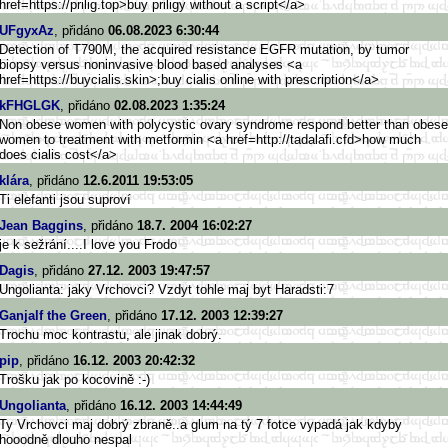
href=https://prilig.top>buy priligy without a script</a>
UFgyxAz
, přidáno
06.08.2023 6:30:44
Detection of T790M, the acquired resistance EGFR mutation, by tumor
biopsy versus noninvasive blood based analyses <a
href=https://buycialis.skin>
;buy cialis online with prescription</a>
kFHGLGK
, přidáno
02.08.2023 1:35:24
Non obese women with polycystic ovary syndrome respond better than obese
women to treatment with metformin <a href=http://tadalafi.cfd>ho
w much
does cialis cost</a>
klára
, přidáno
12.6.2011 19:53:05
Ti elefanti jsou suproví
Jean Baggins
, přidáno
18.7. 2004 16:02:27
je k sežrání....I love you Frodo
Dagis
, přidáno
27.12. 2003 19:47:57
Ungolianta: jaky Vrchovci? Vzdyt tohle maj byt Haradsti:7
Ganjalf the Green
, přidáno
17.12. 2003 12:39:27
Trochu moc kontrastu, ale jinak dobrý.
pip
, přidáno
16.12. 2003 20:42:32
Trošku jak po kocovině :-)
Ungolianta
, přidáno
16.12. 2003 14:44:49
Ty Vrchovci maj dobrý zbraně..a glum na tý 7 fotce vypadá jak kdyby
hooodně dlouho nespal