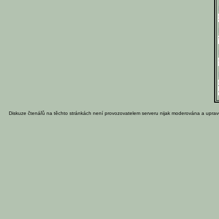
Diskuze čtenářů na těchto stránkách není provozovatelem serveru nijak moderována a uprav