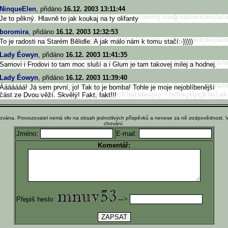
NinqueElen
, přidáno
16.12. 2003 13:11:44
Je to pěkný. Hlavně to jak koukaj na ty olifanty
boromira
, přidáno
16.12. 2003 12:32:53
To je radosti na Starém Bělidle. A jak málo nám k tomu stačí:-)))))
Lady Éowyn
, přidáno
16.12. 2003 11:41:35
Samovi i Frodovi to tam moc sluší a i Glum je tam takovej milej a hodnej.
Lady Éowyn
, přidáno
16.12. 2003 11:39:40
Ááááááá! Já sem první, jo! Tak to je bomba! Tohle je moje nejoblíbenější
část ze Dvou věží. Skvělý! Fakt, fakt!!!
ována. Provozovatel nemá vliv na obsah jednotlivých příspěvků a nenese za ně zodpovědnost. 
chování.
Jméno:
E-mail:
Komentář:
-->
Přepiš heslo