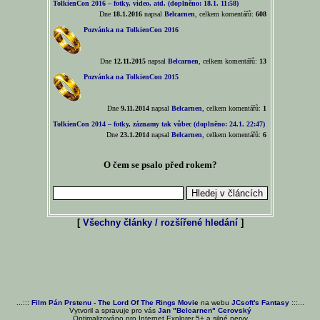
TolkienCon 2016 – fotky, video, atd. (doplněno: 18.1. 11:58)
Dne
18.1.2016
napsal
Belcarnen
, celkem komentářů:
608
Pozvánka na TolkienCon 2016
Dne
12.11.2015
napsal
Belcarnen
, celkem komentářů:
13
Pozvánka na TolkienCon 2015
Dne
9.11.2014
napsal
Belcarnen
, celkem komentářů:
1
TolkienCon 2014 – fotky, záznamy tak vůbec (doplněno: 24.1. 22:47)
Dne
23.1.2014
napsal
Belcarnen
, celkem komentářů:
6
O čem se psalo před rokem?
[
Všechny články / rozšířené hledání
]
...:::
Film Pán Prstenu - The Lord Of The Rings Movie
na webu
JCsoft's Fantasy
:::...
Vytvoril a spravuje pro vás
Jan "Belcarnen" Cerovský
Optimalizováno pro Internet Explorer 5+ a silné nervy