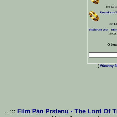
Dne
12.11
Pozvánka na T
Dne
9.1
TolkienCon 2014 – fotky,
Dne
23.
O čem 
[
Všechny čl
...:::
Film Pán Prstenu - The Lord Of 