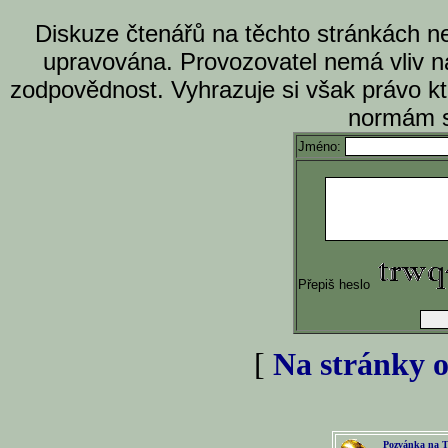
Diskuze čtenářů na těchto stránkách n
upravována. Provozovatel nemá vliv n
zodpovědnost. Vyhrazuje si však právo k
normám s
Jméno:
Přepiš heslo
[
Na stránky o
Pozvánka na T