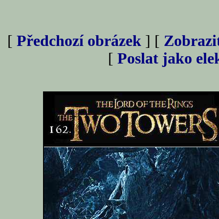
[
Předchozí obrázek
] [
Zobrazi
[
Poslat jako el