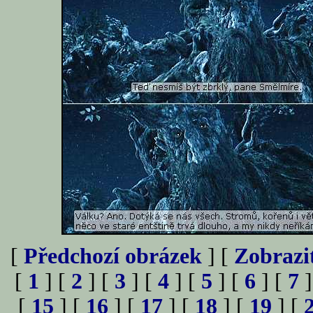
[
Předchozí obrázek
] [
Zobrazi
[
1
] [
2
] [
3
] [
4
] [
5
] [
6
] [
7
]
[
15
] [
16
] [
17
] [
18
] [
19
] [