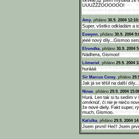
skvěle,už jsem myslela že
UUUŽŽŽOOOOOO!
Amy
, přidáno
30.9. 2004 12:10
Super, všetko odkladám a id
Eowynn
, přidáno
30.9. 2004 9:
jééé nový díly...Gismoo senz
Elrondka
, přidáno
30.9. 2004 5
Nádhera, Gismoo!
Lómeriel
, přidáno
29.9. 2004 1
hurááá
Sir Marcus Corey
, přidáno
29.
Jak já se těšil na další díly..
Ninas
, přidáno
29.9. 2004 15:0
Hurá. Len tak si tu sedím 
omrknúť, či nie je niečo no
že nové diely. Fakt super, r
much, Gismoo.
Kaťulka
, přidáno
29.9. 2004 14
Jsem první! Heč! Jsem prvn