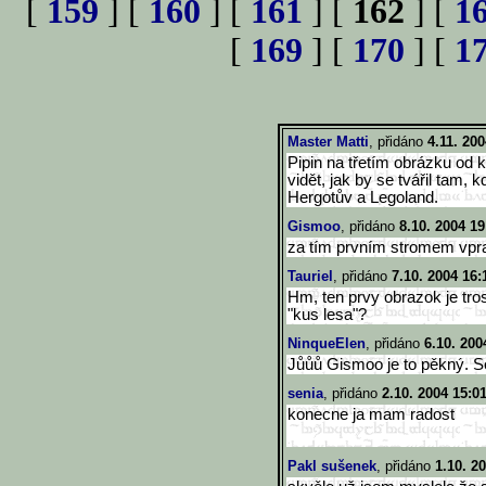
[
159
] [
160
] [
161
] [
162
] [
1
[
169
] [
170
] [
1
Master Matti
, přidáno
4.11. 200
Pipin na třetím obrázku od k
vidět, jak by se tvářil tam,
Hergotův a Legoland.
Gismoo
, přidáno
8.10. 2004 19
za tím prvním stromem vpr
Tauriel
, přidáno
7.10. 2004 16:
Hm, ten prvy obrazok je tros
"kus lesa"?
NinqueElen
, přidáno
6.10. 200
Jůůů Gismoo je to pěkný. Seš
senia
, přidáno
2.10. 2004 15:0
konecne ja mam radost
Pakl sušenek
, přidáno
1.10. 2