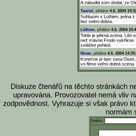
A zabudla som dodat, ze Glum
Tauriel
, přidáno
4.6. 2004 19:3
Suhlasim s Luthien, jedna z
tiez velmi dobra.
Lúthien
, přidáno
4.6. 2004 15:
Tohle je pěkná scéna. Líbí 
než mávne Frodo vykřikne. 
zvláštní pohled.
Ninas
, přidáno
4.6. 2004 14:35
Konečne je tam zasa Glum, t
vo filme veľmi dobrá scéna.
Diskuze čtenářů na těchto stránkách n
upravována. Provozovatel nemá vliv n
zodpovědnost. Vyhrazuje si však právo k
normám s
Jméno: