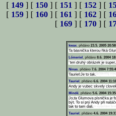
[
149
] [
150
] [
151
] [
152
] [
1
[
159
] [
160
] [
161
] [
162
] [
1
[
169
] [
170
] [
1
kwax
, přidáno
23.5. 2005 20:58
Ta básnička kterou řiká Gl
Lómeriel
, přidáno
8.6. 2004 18
¨ten druhý obrázek je super,
Ninas
, přidáno
7.6. 2004 7:55:
Tauriel:Je to tak.
Tauriel
, přidáno
6.6. 2004 11:1
Andy je vubec skvely clovek.
Mindë
, přidáno
5.6. 2004 15:35
Jo,ta Glumova písnička je 
být. To si prý Andy při natáč
tak to tam dali.
Tauriel
, přidáno
4.6. 2004 19:3