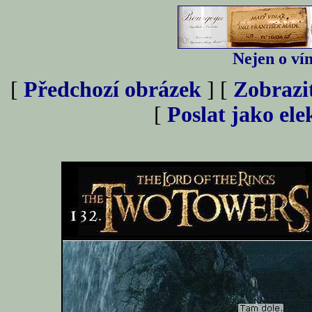
Nejen o vín
[
Předchozí obrázek
] [
Zobrazi
[
Poslat jako el