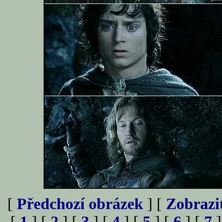
[
Předchozí obrázek
] [
Zobrazi
[
1
] [
2
] [
3
] [
4
] [
5
] [
6
] [
7
]