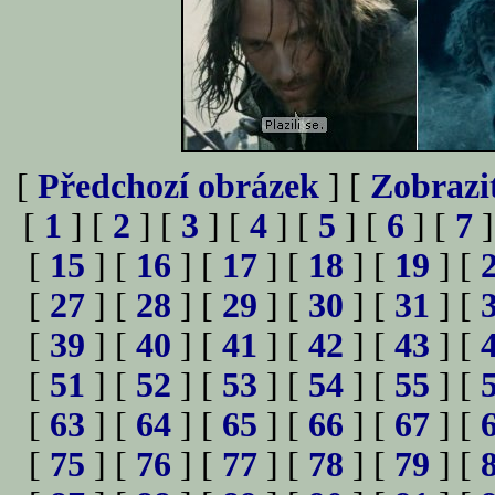
[
Předchozí obrázek
] [
Zobrazi
[
1
] [
2
] [
3
] [
4
] [
5
] [
6
] [
7
]
[
15
] [
16
] [
17
] [
18
] [
19
] [
[
27
] [
28
] [
29
] [
30
] [
31
] [
[
39
] [
40
] [
41
] [
42
] [
43
] [
[
51
] [
52
] [
53
] [
54
] [
55
] [
[
63
] [
64
] [
65
] [
66
] [
67
] [
[
75
] [
76
] [
77
] [
78
] [
79
] [