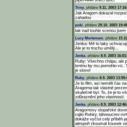
pipin-ÁÁÁ sneci útoci
Triny
, přidáno
9.11. 2003 17:16
Jak Aragorn dokazal rozpozna
zahadou
poki
, přidáno
29.10. 2003 19:4
tak nad touhle scenou jsem t
Lucy Mortensen
, přidáno
15.1
Jenka: Mě to taky uchvacuje!.
Ale je to trochu umělý...
Jenka
, přidáno
8.9. 2003 16:01
Ruby: Všechno chápu, ale p
terénu by mu pomohlo víc. 
je slovo!
Ruby
, přidáno
8.9. 2003 13:59:
Je to film, asi neměli čas n
Aragorna tak vlastně prezen
skutečně byl. To, že je to v
zdůraznění jeho vlastností.
Jenka
, přidáno
8.9. 2003 12:46
Aragornovy stopařské doved
rojilo Rohiry, táhnoucími mr
dokáže vyčíst celý příběh ja
alespoň zkoumat kousek ve