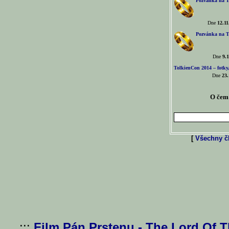
Pozvánka na T
Dne
12.11
Pozvánka na T
Dne
9.1
TolkienCon 2014 – fotky,
Dne
23.
O čem 
[
Všechny čl
...:::
Film Pán Prstenu - The Lord Of 