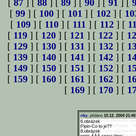
[
87
] [
88
] [
89
] [
90
] [
91
] [
[
99
] [
100
] [
101
] [
102
] [
10
[
109
] [
110
] [
111
] [
112
] [
1
[
119
] [
120
] [
121
] [
122
] [
1
[
129
] [
130
] [
131
] [
132
] [
1
[
139
] [
140
] [
141
] [
142
] [
1
[
149
] [
150
] [
151
] [
152
] [
1
[
159
] [
160
] [
161
] [
162
] [
1
[
169
] [
170
] [
1
riky
, přidáno
10.12. 2004 21:40
6.obrázek
Pipin-Co to je??
8.obrázek