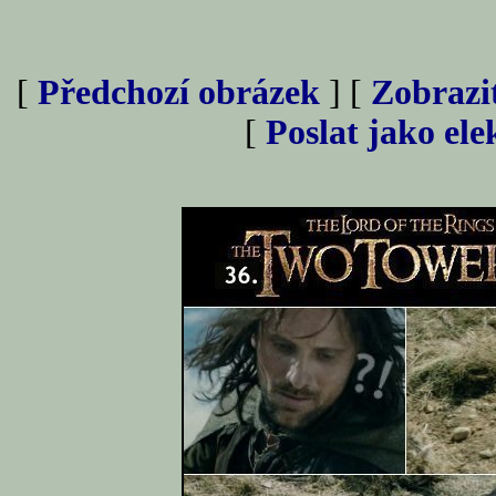
[
Předchozí obrázek
] [
Zobrazi
[
Poslat jako el