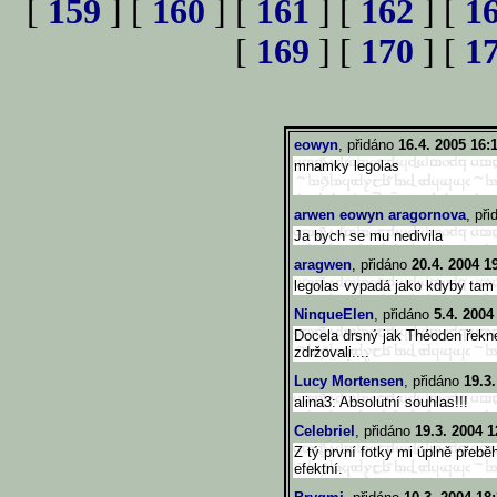
[
159
] [
160
] [
161
] [
162
] [
1
[
169
] [
170
] [
1
eowyn
, přidáno
16.4. 2005 16:
mnamky legolas
arwen eowyn aragornova
, př
Ja bych se mu nedivila
aragwen
, přidáno
20.4. 2004 1
legolas vypadá jako kdyby tam 
NinqueElen
, přidáno
5.4. 2004
Docela drsný jak Théoden řekne
zdržovali....
Lucy Mortensen
, přidáno
19.3
alina3: Absolutní souhlas!!!
Celebriel
, přidáno
19.3. 2004 1
Z tý první fotky mi úplně pře
efektní.