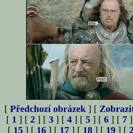
[
Předchozí obrázek
] [
Zobrazi
[
1
] [
2
] [
3
] [
4
] [
5
] [
6
] [
7
]
[
15
] [
16
] [
17
] [
18
] [
19
] [