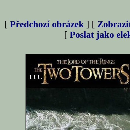
[
Předchozí obrázek
] [
Zobrazi
[
Poslat jako el