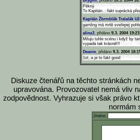
Brygmi
, přidáno
10.3. 2004 18
Pěkný
To Kapitán...:fakt suprácká pře
Kapitán Žbrmblák Tralalák U
gamling má mrtě sveřepej pohled. 
alina3
, přidáno
9.3. 2004 19:23
Miluju tuhle scénu i když by t
vypadá tak krásně!!!
Deanie
, přidáno
9.3. 2004 18:1
1st, a je to fakt good
Diskuze čtenářů na těchto stránkách n
upravována. Provozovatel nemá vliv n
zodpovědnost. Vyhrazuje si však právo k
normám s
Jméno: