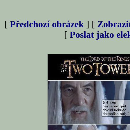
[
Předchozí obrázek
] [
Zobrazi
[
Poslat jako el