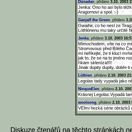
Dúnadan
, přidáno
3.10. 2003 1
Jenka: Ono ho asi bylo těžko 
Aragornovi a spol. :-)
Ganjalf the Green
, přidáno
3.1
Gwaihir, co ho nesl ze Tirag
Lóthlórienu mu taky určitě ř
Jenka
, přidáno
3.10. 2003 16:5
Mimochodem, víte na co mě
Stromovous před Bílého Čar
mi neříkejte, že ti klucí mrň
jak to, že se na to jméno r
říkám skleróza!!!!
Jinak dupity dupity, dobře t
Lúthien
, přidáno
2.10. 2003 21
Legolas tady vypadá jako n
NinqueElen
, přidáno
2.10. 200
Krásnej Legolas.Vypadá tam 
wooloong
, přidáno
2.10. 2003 
VElmi hezká série obrázků 
Diskuze čtenářů na těchto stránkách n