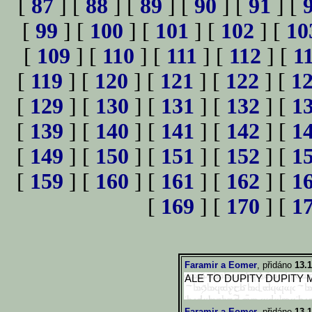
[
87
] [
88
] [
89
] [
90
] [
91
] [
[
99
] [
100
] [
101
] [
102
] [
10
[
109
] [
110
] [
111
] [
112
] [
1
[
119
] [
120
] [
121
] [
122
] [
1
[
129
] [
130
] [
131
] [
132
] [
1
[
139
] [
140
] [
141
] [
142
] [
1
[
149
] [
150
] [
151
] [
152
] [
1
[
159
] [
160
] [
161
] [
162
] [
1
[
169
] [
170
] [
1
Faramir a Eomer
, přidáno
13.1
ALE TO DUPITY DUPITY
Faramir a Eomer
, přidáno
13.1