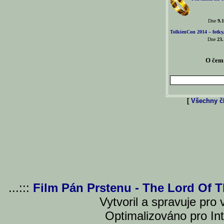
Dne
9.1
TolkienCon 2014 – fotky,
Dne
23.
O čem 
[
Všechny čl
...:::
Film Pán Prstenu - The Lord Of 
Vytvoril a spravuje pro
Optimalizováno pro Int