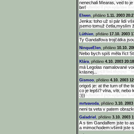
nenechali Mearas, ved to je
brr!
Elwen
, přidáno
1.11. 2003 20:2
Jenka: toho už si pár lidí vš
jsemo tomuž četla,myslím ž
Lúthien
, přidáno
17.10. 2003 1
Ty Gandalfova trojčátka jso
NinqueElen
, přidáno
10.10. 20
Nebo bych spíš měla říct St
Klára
, přidáno
4.10. 2003 20:18
má Legolas namalované voči 
krásnej...
Gismoo
, přidáno
4.10. 2003 12
origoš je: at the turn of the
co je lepší? vlna, vítr, nebo 
:)))
mrtvavoda
, přidáno
3.10. 2003
neni ta veta v patem obrazku
Galadriel
, přidáno
3.10. 2003 1
A s tim Gandalfem jste to a
a mimochodem:všimli jste si 