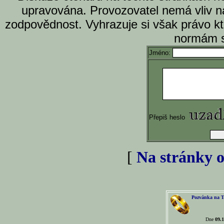
upravována. Provozovatel nemá vliv n
zodpovědnost. Vyhrazuje si však právo k
normám s
Jméno:
Přepiš heslo
[
Na stránky o
Pozvánka na T
Dne
09.1