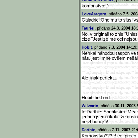
komonstvo:D
LoveAragorn
, přidáno
7.5. 200
Galadriel:Ono mu to slusi v
Tauriel
, přidáno
24.3. 2004 18:
No, v originali to znie "Unl
cize "Jestlize me oci nejso
Hobit
, přidáno
7.3. 2004 14:19:
Neříkal náhodou (aspoň ve fi
nás, jestli mně ovšem nešálí 
Ale jinak perfekt...
Hobit the Lord
Wilwarin
, přidáno
30.11. 2003 
to Darthie: Souhlasím. Mear
jednou jsem říkala, že dosl
nejvhodnější!
Darthie
, přidáno
7.11. 2003 21:
Komonstvo??? Blee, preco to