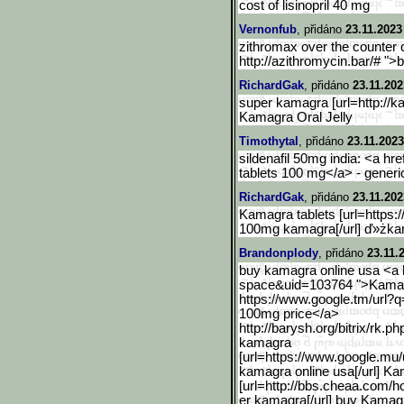
cost of lisinopril 40 mg
Vernonfub
, přidáno
23.11.2023
zithromax over the counter 
http://azithromycin.bar/# ">
RichardGak
, přidáno
23.11.202
super kamagra [url=http://
Kamagra Oral Jelly
Timothytal
, přidáno
23.11.2023
sildenafil 50mg india: <a href
tablets 100 mg</a> - generic
RichardGak
, přidáno
23.11.202
Kamagra tablets [url=https:
100mg kamagra[/url] ď»żk
Brandonplody
, přidáno
23.11.
buy kamagra online usa <a 
space&uid=103764 ">Kamag
https://www.google.tm/url?q
100mg price</a>
http://barysh.org/bitrix/
rk.ph
kamagra
[url=https://www.google.m
u/
kamagra online usa[/url] Ka
[url=http://bbs.cheaa.com/
er kamagra[/url] buy Kamag