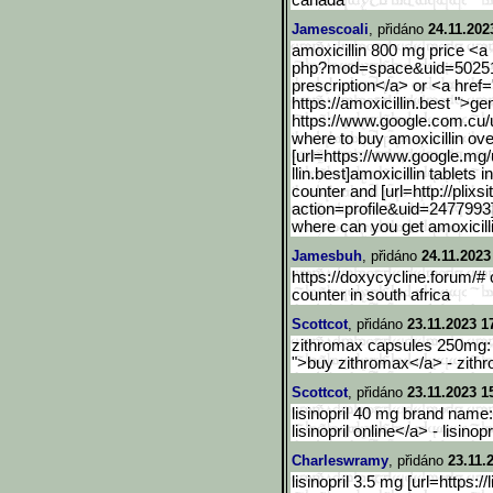
canada
Jamescoali
, přidáno
24.11.202
amoxicillin 800 mg price <
php?mod=space&uid=50251 
prescription</a> or <a href=
https://amoxicillin.best ">ge
https://www.google.com.cu
/
where to buy amoxicillin ove
[url=https://www.google.m
g/
llin.best]amoxicillin tablets 
counter and [url=http://plixs
action=profile&uid
=2477993]a
where can you get amoxicill
Jamesbuh
, přidáno
24.11.2023
https://doxycycline.forum/#
counter in south africa
Scottcot
, přidáno
23.11.2023 1
zithromax capsules 250mg: <
">buy zithromax</a> - zit
Scottcot
, přidáno
23.11.2023 1
lisinopril 40 mg brand name: 
lisinopril online</a> - lisinop
Charleswramy
, přidáno
23.11.
lisinopril 3.5 mg [url=https://l