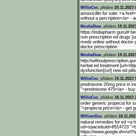
WillieCes
, přidáno
20.11.2023 
amoxicillin for sale: <a href
without a percription</a> - 
MosheDow
, přidáno
19.11.202
https://indiapharm.guru/# be
non prescription ed drugs [ur
meds online without doctor pr
doctor prescription
MosheDow
, přidáno
19.11.202
http://withoutprescription.gur
herbal ed treatment [url=http
dysfunction[/url] new ed pills
WillieCes
, přidáno
19.11.2023 
prednisone 20mg price in indi
">prednisone 475</a> - buy
WillieCes
, přidáno
18.11.2023 
order generic propecia for sa
">propecia price</a> - get g
WilliamDus
, přidáno
18.11.202
natural remedies for ed <a
od=space&uid=8514723 ">buy
https://www.google.dm/url?