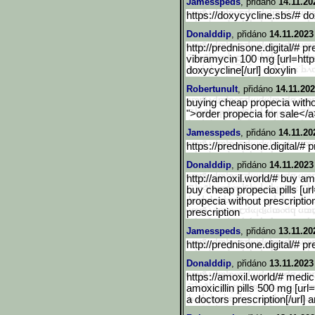
Jamesspeds
, přidáno
14.11.20
https://doxycycline.sbs/# d
Donalddip
, přidáno
14.11.2023
http://prednisone.digital/# p
vibramycin 100 mg [url=http
doxycycline[/url] doxylin
Robertunult
, přidáno
14.11.202
buying cheap propecia withou
">order propecia for sale</a
Jamesspeds
, přidáno
14.11.20
https://prednisone.digital/# 
Donalddip
, přidáno
14.11.2023
http://amoxil.world/# buy am
buy cheap propecia pills [ur
propecia without prescriptio
prescription
Jamesspeds
, přidáno
13.11.20
http://prednisone.digital/# 
Donalddip
, přidáno
13.11.2023
https://amoxil.world/# medic
amoxicillin pills 500 mg [url
a doctors prescription[/url] 