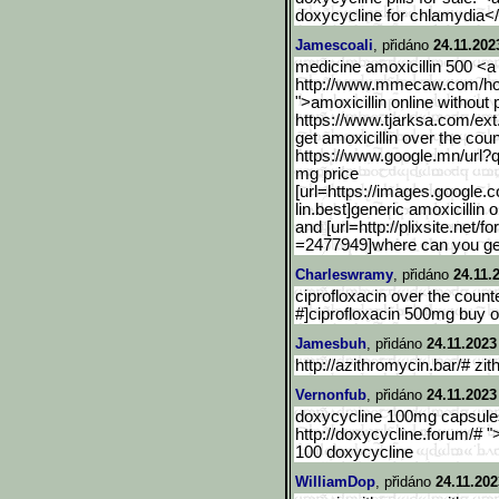
doxycycline for chlamydia<
Jamescoali
, přidáno
24.11.202
medicine amoxicillin 500 <a
http://www.mmecaw.com/h
">amoxicillin online without 
https://www.tjarksa.com/ext
get amoxicillin over the cou
https://www.google.mn/url
?q
mg price
[url=https://images.googl
e.c
lin.best]generic amoxicillin 
and [url=http://plixsite.net/f
=2477949]where can you get a
Charleswramy
, přidáno
24.11.
ciprofloxacin over the counte
#]ciprofloxacin 500mg buy on
Jamesbuh
, přidáno
24.11.2023
http://azithromycin.bar/# zi
Vernonfub
, přidáno
24.11.2023
doxycycline 100mg capsules
http://doxycycline.forum/# 
100 doxycycline
WilliamDop
, přidáno
24.11.202