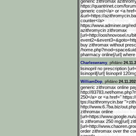
generic zithromax azithromy
https://quantrinet.com/foru
generic cost</a> or <a href
&url=https://azithromycin.ba
counter</a>
https://www.adminer.org/r
ed
azithromycin zithromax
[url=http://ooshnovosel.r
u/bi
event2=&event3=&goto=http
buy zithromax without pres
/home.php?mod=space&ui
pharmacy online[/url] where
Charleswramy
, přidáno
24.11.
lisinopril no prescription [url=
lisinopril[/url] lisinopril 120m
WilliamDop
, přidáno
24.11.202
generic zithromax online pa
http://83783.net/home.php
250</a> or <a href=" https:
tps://azithromycin.bar ">zi
http://www.6.7ba.biz/out.
php
zithromax online
[url=https://www.google.n
u/
is zithromax 250 mg[/url] zi
[url=http://www.chaoren.gro
order zithromax over the co