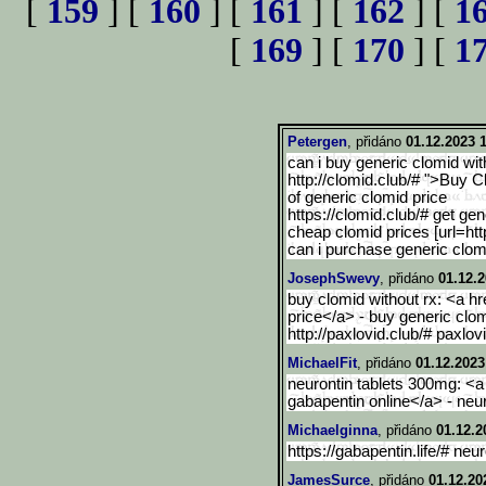
[
159
] [
160
] [
161
] [
162
] [
1
[
169
] [
170
] [
1
Petergen
, přidáno
01.12.2023 1
can i buy generic clomid wit
http://clomid.club/# ">Buy
of generic clomid price
https://clomid.club/# get gen
cheap clomid prices [url=htt
can i purchase generic clomi
JosephSwevy
, přidáno
01.12.2
buy clomid without rx: <a hr
price</a> - buy generic clo
http://paxlovid.club/# paxlo
MichaelFit
, přidáno
01.12.2023
neurontin tablets 300mg: <a 
gabapentin online</a> - neu
Michaelginna
, přidáno
01.12.2
https://gabapentin.life/# ne
JamesSurce
, přidáno
01.12.20