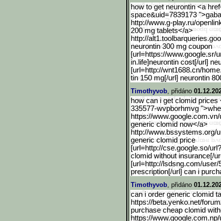
how to get neurontin <a hr
space&uid=7839173 ">gabape
http://www.g-play.ru/openlin
200 mg tablets</a>
http://alt1.toolbarquerie
s.goo
neurontin 300 mg coupon
[url=https://www.google.s
r/
in.life]neurontin cost[/url] 
[url=http://wnt1688.cn/home
tin 150 mg[/url] neurontin 800
Timothyvob
, přidáno
01.12.20
how can i get clomid prices 
335577-wvpborhmvg ">where 
https://www.google.com.vn/
generic clomid now</a>
http://www.bssystems.org/
u
generic clomid price
[url=http://cse.google.so
/url
clomid without insurance[/ur
[url=http://lsdsng.com/user/
prescription[/url] can i pur
Timothyvob
, přidáno
01.12.20
can i order generic clomid t
https://beta.yenko.net/foru
purchase cheap clomid witho
https://www.google.com.np/