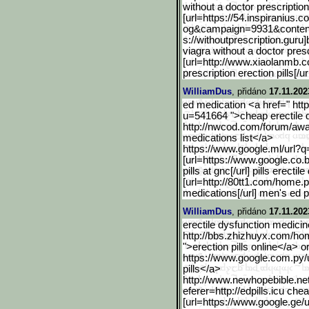
without a doctor prescription
[url=https://54.inspirani
us.co
og&campaign=9931&conten
s://withoutprescription.guru]
viagra without a doctor pres
[url=http://www.xiaolanmb.
prescription erection pills[/u
WilliamDus
, přidáno
17.11.202
ed medication <a href=" htt
u=541664 ">cheap erectile dy
http://nwcod.com/forum/aw
medications list</a>
https://www.google.ml/url
?q=
[url=https://www.google.c
o.
pills at gnc[/url] pills erecti
[url=http://80tt1.com/home.
medications[/url] men's ed pi
WilliamDus
, přidáno
17.11.202
erectile dysfunction medicin
http://bbs.zhizhuyx.com/ho
">erection pills online</a> o
https://www.google.com.py/
pills</a>
http://www.newhopebible.n
e
eferer=http://edpills.icu che
[url=https://www.google.g
e/u