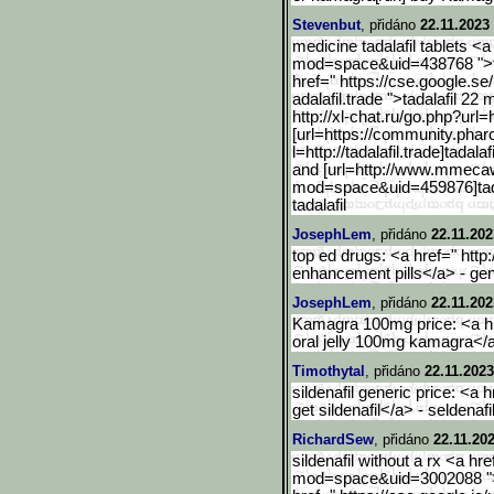
Stevenbut
, přidáno
22.11.2023
medicine tadalafil tablets 
mod=space&uid=438768 ">tad
href=" https://cse.google.se
adalafil.trade ">tadalafil 22
http://xl-chat.ru/go.php?
url=h
[url=https://community.ph
ar
l=http://tadalafil.trade]tadal
af
and [url=http://www.mmec
mod=space&uid=459876]ta
tadalafil
JosephLem
, přidáno
22.11.202
top ed drugs: <a href=" http
enhancement pills</a> - gen
JosephLem
, přidáno
22.11.202
Kamagra 100mg price: <a hre
oral jelly 100mg kamagra<
Timothytal
, přidáno
22.11.2023
sildenafil generic price: <a h
get sildenafil</a> - seldenafi
RichardSew
, přidáno
22.11.202
sildenafil without a rx <a h
mod=space&uid=3002088 ">wh