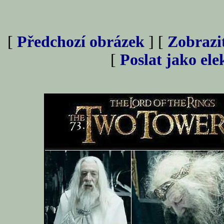
[
Předchozí obrázek
] [
Zobrazi
[
Poslat jako el