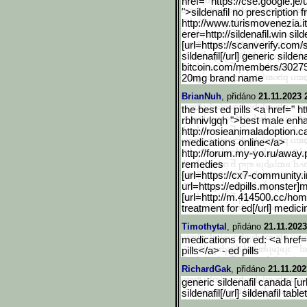
href=" https://cse.google.je/
">sildenafil no prescription 
http://www.turismovenezia
.
erer=http://sildenafil.win sild
[url=https://scanverify.c
om/s
sildenafil[/url] generic sildena
bitcoin.com
/members/302794
20mg brand name
BrianNuh
, přidáno
21.11.2023 
the best ed pills <a href=" 
rbhnivlgqh ">best male enha
http://rosieanimaladoption.c
medications online</a>
http://forum.my-yo.ru/awa
y.
remedies
[url=https://cx7-communit
y.
url=https://edpills.monster]
[url=http://m.414500.cc/hom
treatment for ed[/url] medic
Timothytal
, přidáno
21.11.2023
medications for ed: <a href=
pills</a> - ed pills
RichardGak
, přidáno
21.11.202
generic sildenafil canada [url
sildenafil[/url] sildenafil tab