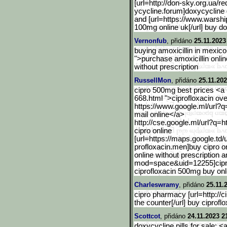
[url=http://don-sky.org.u
a/re
ycycline.forum]doxycycline 
and [url=https://www.warshi
100mg online uk[/url] buy do
Vernonfub
, přidáno
25.11.2023
buying amoxicillin in mexico:
">purchase amoxicillin onli
without prescription
RussellMon
, přidáno
25.11.202
cipro 500mg best prices <a 
668.html ">ciprofloxacin ove
https://www.google.ml/url?q
mail online</a>
http://cse.google.ml/url?
q=ht
cipro online
[url=https://maps.google.
td/
profloxacin.men]buy cipro onl
online without prescription a
mod=space&uid=12255]cip
ciprofloxacin 500mg buy onl
Charleswramy
, přidáno
25.11.
cipro pharmacy [url=http://c
the counter[/url] buy ciprofl
Scottcot
, přidáno
24.11.2023 2
doxycycline pills for sale: 