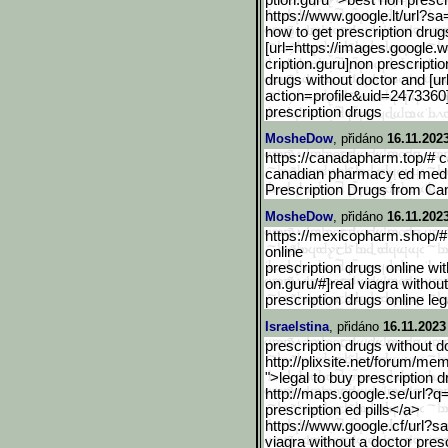
ption.guru ">best non prescr
https://www.google.lt/url
?sa=
how to get prescription drug
[url=https://images.googl
e.w
cription.guru]non prescription
drugs without doctor and [url
action=profile&uid
=2473360]n
prescription drugs
MosheDow
, přidáno
16.11.202
https://canadapharm.top/# 
canadian pharmacy ed medic
Prescription Drugs from Ca
MosheDow
, přidáno
16.11.202
https://mexicopharm.shop/# 
online
prescription drugs online wit
on.guru/#]real viagra without
prescription drugs online leg
Israelstina
, přidáno
16.11.2023
prescription drugs without d
http://plixsite.net/forum/me
">legal to buy prescription 
http://maps.google.se/url?q
prescription ed pills</a>
https://www.google.cf/url
?sa
viagra without a doctor presc