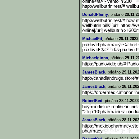
online</a> - ventolin 200
http://wellbutrin.rest/# wellbu
DonaldPlemy
, přidáno
29.11.2
http://wellbutrin.rest/# how 
wellbutrin pills [url=https://w
online[/url] wellbutrin xl 300
MichaelFit
, přidáno
29.11.2023
paxlovid pharmacy: <a href="
paxlovid</a> - ď»żpaxlovid
Michaelginna
, přidáno
29.11.2
https://paxlovid.club/# Paxl
JamesBiack
, přidáno
29.11.202
http://canadiandrugs.store/
JamesBiack
, přidáno
28.11.20
https://ordermedicationonlin
RobertKed
, přidáno
28.11.2023
buy medicines online in india
">top 10 pharmacies in indi
JamesBiack
, přidáno
28.11.202
https://mexicopharmacy.sto
pharmacy