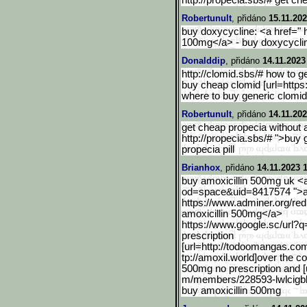
http://propecia.sbs/# get ch
Robertunult
, přidáno
15.11.202
buy doxycycline: <a href=" 
100mg</a> - buy doxycycli
Donalddip
, přidáno
14.11.2023
http://clomid.sbs/# how to g
buy cheap clomid [url=https:/
where to buy generic clomi
Robertunult
, přidáno
14.11.202
get cheap propecia without a
http://propecia.sbs/# ">buy 
propecia pill
Brianhox
, přidáno
14.11.2023 
buy amoxicillin 500mg uk <
od=space&uid=8417574 ">amo
https://www.adminer.org/red
amoxicillin 500mg</a>
https://www.google.sc/url
?q=
prescription
[url=http://todoomangas.c
om
tp://amoxil.world]over the co
500mg no prescription and [u
m/members/228593-lwlcigbl
buy amoxicillin 500mg