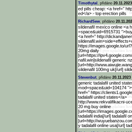
Timothytal
, přidáno
20.11.2023
ed pills cheap: <a href=" htt
ed</a> - top erection pills
RichardSew
, přidáno
20.11.20
sildenafil mexico online <a
=space&uid=6915731 ">buy re
<a href=" http://dickandjan
sildenafil.win>side+effects
+
https://images.google.to/
url
20mg daily
[url=https://ipv4.google.
com/
nafil.win]sildenafil generic nz
[url=http://www.aiwujie.wang
sildenafil 100mg uk[/url] sil
Stevenbut
, přidáno
20.11.2023
generic tadalafil united sta
mod=
space&uid=104174 ">w
href=" https://clients1.google
tadalafil united states</a>
http://www.rekvalifikacni
-uce
20 mg buy online
[url=https://images.googl
e.c
tadalafil india[/url] tadalafil 
[url=http://wuyuebanzou.co
y tadalafil online usa[/url] t