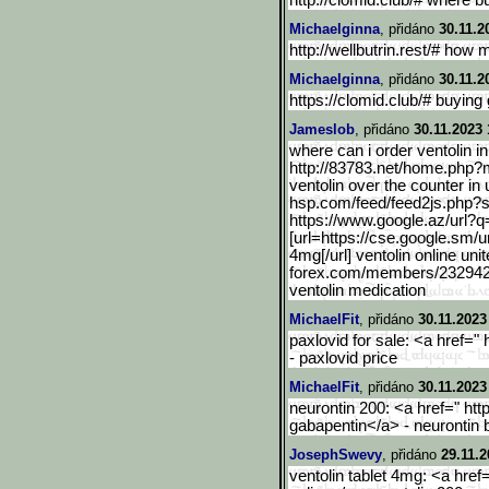
http://clomid.club/# where b
Michaelginna
, přidáno
30.11.2
http://wellbutrin.rest/# how 
Michaelginna
, přidáno
30.11.2
https://clomid.club/# buying
Jameslob
, přidáno
30.11.2023 
where can i order ventolin i
http://83783.net/home.php
ventolin over the counter in
hsp.com/feed/fe
ed2js.php?sr
https://www.google.az/url
?q=
[url=https://cse.google.s
m/ur
4mg[/url] ventolin online uni
forex.co
m/members/232942-
ventolin medication
MichaelFit
, přidáno
30.11.2023
paxlovid for sale: <a href=" 
- paxlovid price
MichaelFit
, přidáno
30.11.2023
neurontin 200: <a href=" http
gabapentin</a> - neurontin
JosephSwevy
, přidáno
29.11.2
ventolin tablet 4mg: <a href="