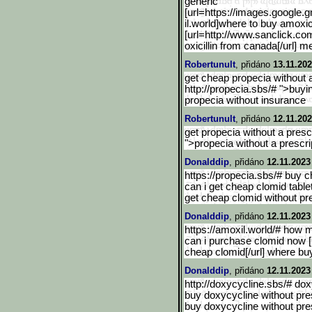
generic
[url=https://images.googl
e.g
il.world]where to buy amoxici
[url=http://www.sanclick.c
oxicillin from canada[/url] m
Robertunult
, přidáno
13.11.202
get cheap propecia without a
http://propecia.sbs/# ">buy
propecia without insurance
Robertunult
, přidáno
12.11.202
get propecia without a prescr
">propecia without a prescri
Donalddip
, přidáno
12.11.2023
https://propecia.sbs/# buy c
can i get cheap clomid table
get cheap clomid without pres
Donalddip
, přidáno
12.11.2023
https://amoxil.world/# how m
can i purchase clomid now [u
cheap clomid[/url] where b
Donalddip
, přidáno
12.11.2023
http://doxycycline.sbs/# dox
buy doxycycline without pres
buy doxycycline without pres