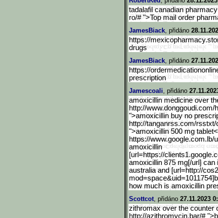
RobertKed
, přidáno
28.11.2023
tadalafil canadian pharmacy:
ro/# ">Top mail order phar
JamesBiack
, přidáno
28.11.202
https://mexicopharmacy.sto
drugs
JamesBiack
, přidáno
27.11.20
https://ordermedicationonlin
prescription
Jamescoali
, přidáno
27.11.202
amoxicillin medicine over th
http://www.donggoudi.com/
">amoxicillin buy no prescri
http://tanganrss.com/rsstxt/
">amoxicillin 500 mg tablet
https://www.google.com.lb
/
amoxicillin
[url=https://clients1.goo
gle.
amoxicillin 875 mg[/url] can 
australia and [url=http://c
mod=space&uid=1011754]buy 
how much is amoxicillin pres
Scottcot
, přidáno
27.11.2023 0
zithromax over the counter 
http://azithromycin.bar/# "