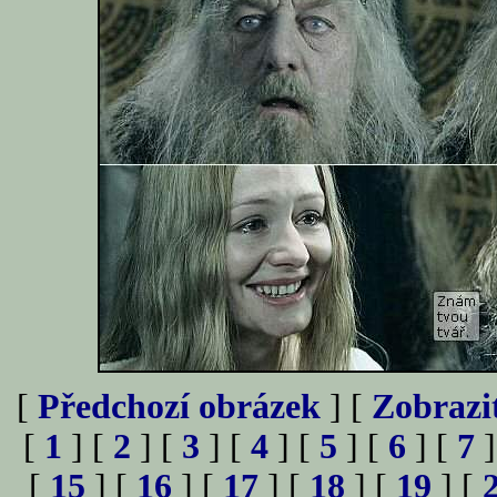
[
Předchozí obrázek
] [
Zobrazi
[
1
] [
2
] [
3
] [
4
] [
5
] [
6
] [
7
]
[
15
] [
16
] [
17
] [
18
] [
19
] [