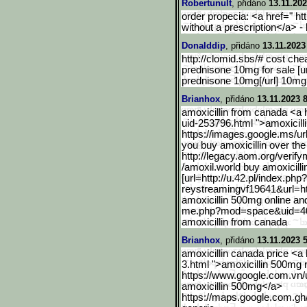
Robertunult
, přidáno
13.11.202
order propecia: <a href=" ht
without a prescription</a> -
Donalddip
, přidáno
13.11.2023
http://clomid.sbs/# cost che
prednisone 10mg for sale [url
prednisone 10mg[/url] 10mg
Brianhox
, přidáno
13.11.2023 
amoxicillin from canada <a
uid-253796.html ">amoxicill
https://images.google.ms/ur
you buy amoxicillin over th
http://legacy.aom.org/ver
ify
/amoxil.world buy amoxicill
[url=http://u.42.pl/index
.php
reystreamingvf19641&url=ht
amoxicillin 500mg online a
me.php?mod=space&uid=4
amoxicillin from canada
Brianhox
, přidáno
13.11.2023 
amoxicillin canada price <a
3.html ">amoxicillin 500mg 
https://www.google.com.vn/
amoxicillin 500mg</a>
https://maps.google.com.g
h