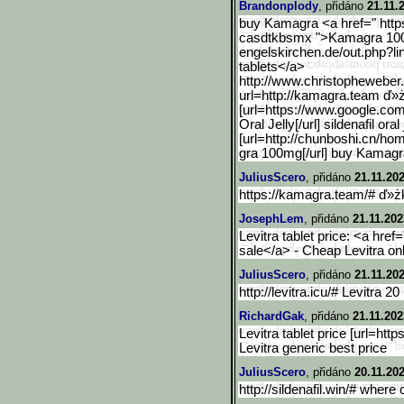
Brandonplody
, přidáno
21.11.
buy Kamagra <a href=" https
casdtkbsmx ">Kamagra 100m
engelskirch
en.de/out.php?li
tablets</a>
http://www.christophewebe
r
url=http://kamagra.team ď
[url=https://www.google.c
om
Oral Jelly[/url] sildenafil o
[url=http://chunboshi.cn/ho
gra 100mg[/url] buy Kamagr
JuliusScero
, přidáno
21.11.20
https://kamagra.team/# ď»
JosephLem
, přidáno
21.11.202
Levitra tablet price: <a href=
sale</a> - Cheap Levitra on
JuliusScero
, přidáno
21.11.202
http://levitra.icu/# Levitra 2
RichardGak
, přidáno
21.11.202
Levitra tablet price [url=https
Levitra generic best price
JuliusScero
, přidáno
20.11.20
http://sildenafil.win/# where 