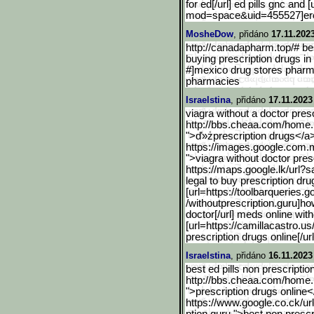
for ed[/url] ed pills gnc a
mod=space&uid=455527]er
MosheDow
, přidáno
17.11.202
http://canadapharm.top/# b
buying prescription drugs i
#]mexico drug stores pharma
pharmacies
Israelstina
, přidáno
17.11.2023
viagra without a doctor pres
http://bbs.cheaa.com/home
">ď»żprescription drugs</a>
https://images.google.com
">viagra without doctor pre
https://maps.google.lk/ur
l?s
legal to buy prescription dru
[url=https://toolbarqueri
es.go
/withoutprescription.guru]ho
doctor[/url] meds online wit
[url=https://camillacastro.us
prescription drugs online[/ur
Israelstina
, přidáno
16.11.2023
best ed pills non prescriptio
http://bbs.cheaa.com/home
">prescription drugs online<
https://www.google.co.ck/ur