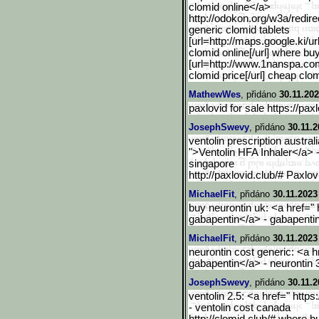
clomid online</a>
http://odokon.org/w3a/red
ir
generic clomid tablets
[url=http://maps.google.k
i/u
clomid online[/url] where b
[url=http://www.1nanspa.co
clomid price[/url] cheap clo
MathewWes
, přidáno
30.11.202
paxlovid for sale https://pax
JosephSwevy
, přidáno
30.11.2
ventolin prescription australia
">Ventolin HFA Inhaler</a> -
singapore
http://paxlovid.club/# Paxlo
MichaelFit
, přidáno
30.11.2023
buy neurontin uk: <a href=" h
gabapentin</a> - gabapenti
MichaelFit
, přidáno
30.11.2023
neurontin cost generic: <a hr
gabapentin</a> - neurontin
JosephSwevy
, přidáno
30.11.2
ventolin 2.5: <a href=" https
- ventolin cost canada