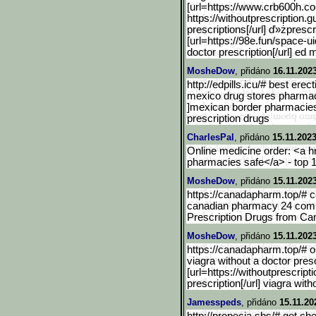
[url=https://www.crb600h.
co
https://withoutprescription.g
prescriptions[/url] ď»żpresc
[url=https://98e.fun/space-ui
doctor prescription[/url] ed 
MosheDow
, přidáno
16.11.202
http://edpills.icu/# best erect
mexico drug stores pharmac
]mexican border pharmacies
prescription drugs
CharlesPal
, přidáno
15.11.2023
Online medicine order: <a hr
pharmacies safe</a> - top 1
MosheDow
, přidáno
15.11.202
https://canadapharm.top/# 
canadian pharmacy 24 com [
Prescription Drugs from Ca
MosheDow
, přidáno
15.11.202
https://canadapharm.top/# 
viagra without a doctor pres
[url=https://withoutprescripti
prescription[/url] viagra with
Jamesspeds
, přidáno
15.11.20