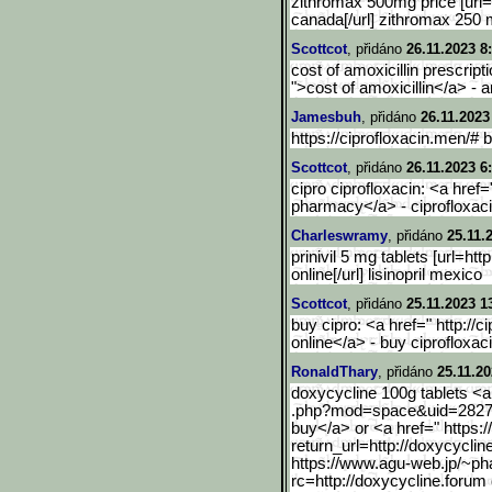
zithromax 500mg price [url=
canada[/url] zithromax 250 m
Scottcot
, přidáno
26.11.2023 8
cost of amoxicillin prescripti
">cost of amoxicillin</a> - 
Jamesbuh
, přidáno
26.11.2023
https://ciprofloxacin.men/# 
Scottcot
, přidáno
26.11.2023 6
cipro ciprofloxacin: <a href=
pharmacy</a> - ciprofloxaci
Charleswramy
, přidáno
25.11.
prinivil 5 mg tablets [url=http:
online[/url] lisinopril mexico
Scottcot
, přidáno
25.11.2023 1
buy cipro: <a href=" http://
online</a> - buy ciprofloxac
RonaldThary
, přidáno
25.11.20
doxycycline 100g tablets <a
.php?mod=space&uid=282781
buy</a> or <a href=" https
return_url=http:
//doxycyclin
https://www.agu-web.jp/~p
h
rc=http://doxycycline.forum