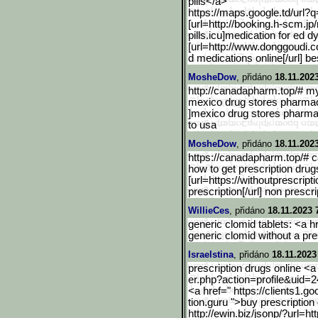
pills</a>
https://maps.google.td/ur
l?q
[url=http://booking.h-scm
.jp
pills.icu]medication for ed d
[url=http://www.donggoudi.
d medications online[/url] bes
MosheDow
, přidáno
18.11.202
http://canadapharm.top/# 
mexico drug stores pharmac
]mexico drug stores pharmac
to usa
MosheDow
, přidáno
18.11.202
https://canadapharm.top/# 
how to get prescription drug
[url=https://withoutprescripti
prescription[/url] non prescr
WillieCes
, přidáno
18.11.2023 
generic clomid tablets: <a hr
generic clomid without a pre
Israelstina
, přidáno
18.11.2023
prescription drugs online <a
er.php?action=profile&uid=
<a href=" https://clients1.g
tion.guru ">buy prescription
http://ewin.biz/jsonp/?ur
l=ht