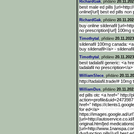
RichardGak
, přidáno
20.11.202
best male ed pills [url=http:/
online[/url] best ed pills non
RichardGak
, přidáno
20.11.202
buy online sildenafil [url=http
no prescription[/url] 100mg s
Timothytal
, přidáno
20.11.2023
sildenafil 100mg canada: <a h
buy sildenafil</a> - sildenaf
Timothytal
, přidáno
20.11.2023
best tadalafil generic: <a hre
tadalafil no prescription</a> 
WilliamSlece
, přidáno
20.11.2
http://tadalafil.trade/# 10mg t
WilliamDus
, přidáno
20.11.202
ed pills otc <a href=" http:/
action=profile&uid=2473
987
href=" https://clients1.google
for ed</a>
https://images.google.ad/
url
[url=http://autoservice.c
o.id/
original.html]ed medication
[url=http://www.1nanspa.co
dysfunction pills[/url] best ed