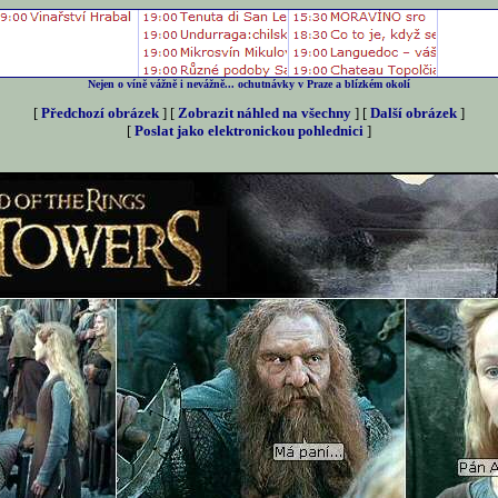
Nejen o víně vážně i nevážně... ochutnávky v Praze a blízkém okolí
[
Předchozí obrázek
] [
Zobrazit náhled na všechny
] [
Další obrázek
]
[
Poslat jako elektronickou pohlednici
]