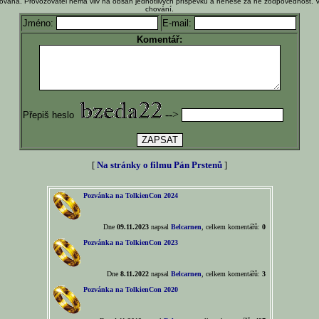
ována. Provozovatel nemá vliv na obsah jednotlivých příspěvků a nenese za ně zodpovědnost. 
chování.
Jméno:
E-mail:
Komentář:
-->
Přepiš heslo
[
Na stránky o filmu Pán Prstenů
]
Pozvánka na TolkienCon 2024
Dne
09.11.2023
napsal
Belcarnen
, celkem komentářů:
0
Pozvánka na TolkienCon 2023
Dne
8.11.2022
napsal
Belcarnen
, celkem komentářů:
3
Pozvánka na TolkienCon 2020