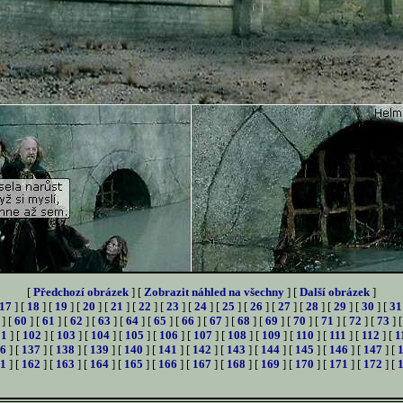
[
Předchozí obrázek
] [
Zobrazit náhled na všechny
] [
Další obrázek
]
17
] [
18
] [
19
] [
20
] [
21
] [
22
] [
23
] [
24
] [
25
] [
26
] [
27
] [
28
] [
29
] [
30
] [
31
] [
60
] [
61
] [
62
] [
63
] [
64
] [
65
] [
66
] [
67
] [
68
] [
69
] [
70
] [
71
] [
72
] [
73
] 
01
] [
102
] [
103
] [
104
] [
105
] [
106
] [
107
] [
108
] [
109
] [
110
] [
111
] [
112
] [
1
6
] [
137
] [
138
] [
139
] [
140
] [
141
] [
142
] [
143
] [
144
] [
145
] [
146
] [
147
] [
1
] [
162
] [
163
] [
164
] [
165
] [
166
] [
167
] [
168
] [
169
] [
170
] [
171
] [
172
] [