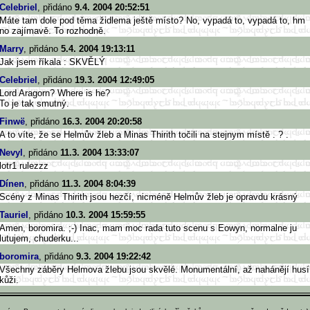
Celebriel
, přidáno
9.4. 2004 20:52:51
Máte tam dole pod těma židlema ještě místo? No, vypadá to, vypadá to, hm
no zajímavě. To rozhodně.
Marry
, přidáno
5.4. 2004 19:13:11
Jak jsem říkala : SKVĚLÝ
Celebriel
, přidáno
19.3. 2004 12:49:05
Lord Aragorn? Where is he?
To je tak smutný.
Finwë
, přidáno
16.3. 2004 20:20:58
A to víte, že se Helmův žleb a Minas Thirith točili na stejnym místě . ? .
Nevyl
, přidáno
11.3. 2004 13:33:07
lotr1 rulezzz
Dínen
, přidáno
11.3. 2004 8:04:39
Scény z Minas Thirith jsou hezčí, nicméně Helmův žleb je opravdu krásný
Tauriel
, přidáno
10.3. 2004 15:59:55
Amen, boromira. ;-) Inac, mam moc rada tuto scenu s Eowyn, normalne ju
lutujem, chuderku...
boromira
, přidáno
9.3. 2004 19:22:42
Všechny záběry Helmova žlebu jsou skvělé. Monumentální, až nahánějí husí
kůži.