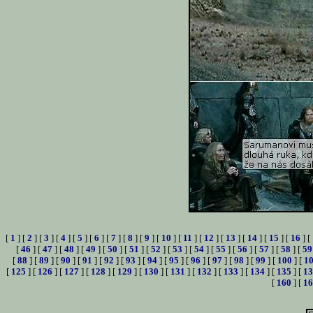
[
1
] [
2
] [
3
] [
4
] [
5
] [
6
] [
7
] [
8
] [
9
] [
10
] [
11
] [
12
] [
13
] [
14
] [
15
] [
16
] [
[
46
] [
47
] [
48
] [
49
] [
50
] [
51
] [
52
] [
53
] [
54
] [
55
] [
56
] [
57
] [
58
] [
59
[
88
] [
89
] [
90
] [
91
] [
92
] [
93
] [
94
] [
95
] [
96
] [
97
] [
98
] [
99
] [
100
] [
1
[
125
] [
126
] [
127
] [
128
] [
129
] [
130
] [
131
] [
132
] [
133
] [
134
] [
135
] [
13
[
160
] [
16