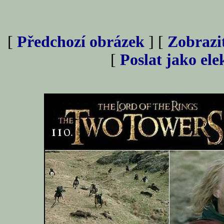
[
Předchozí obrázek
] [
Zobrazi
[
Poslat jako el