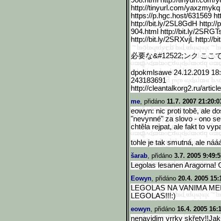
908.html http://tinyurl.com
http://tinyurl.com/yaxzmykq
https://p.hgc.host/631569 ht
http://bit.ly/2SL8GdH http://p
904.html http://bit.ly/2SRGT
http://bit.ly/2SRXvjL http://b
必要な&
#12522;ンク ここ
dpokmlsawe 24.12.2019 18
243183691
http://cleantalkorg2.ru/a
rticle
me
, přidáno
11.7. 2007 21:20:0
eowyn: nic proti tobě, ale d
"nevynné" za slovo - ono se 
chtěla rejpat, ale fakt to vyp
tohle je tak smutná, ale n
šarab
, přidáno
3.7. 2005 9:49:
Legolas lesanen Aragorna! O
Eowyn
, přidáno
20.4. 2005 15:
LEGOLAS NA VANIMA ME
LEGOLAS!!!:)
eowyn
, přidáno
16.4. 2005 16:
nenavidim vrrky skřety!!Jak