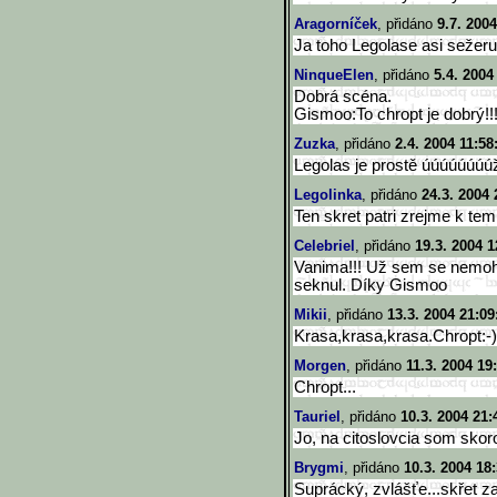
Aragorníček
, přidáno
9.7. 2004
Ja toho Legolase asi sežeru!!
NinqueElen
, přidáno
5.4. 2004
Dobrá scéna.
Gismoo:To chropt je dobrý!!
Zuzka
, přidáno
2.4. 2004 11:58
Legolas je prostě úúúúúúúúž
Legolinka
, přidáno
24.3. 2004 
Ten skret patri zrejme k te
Celebriel
, přidáno
19.3. 2004 1
Vanima!!! Už sem se nemohl
seknul. Díky Gismoo
Mikii
, přidáno
13.3. 2004 21:09
Krasa,krasa,krasa.Chropt:-)
Morgen
, přidáno
11.3. 2004 19
Chropt...
Tauriel
, přidáno
10.3. 2004 21:
Jo, na citoslovcia som skoro
Brygmi
, přidáno
10.3. 2004 18
Suprácký, zvlášťe...skřet zac