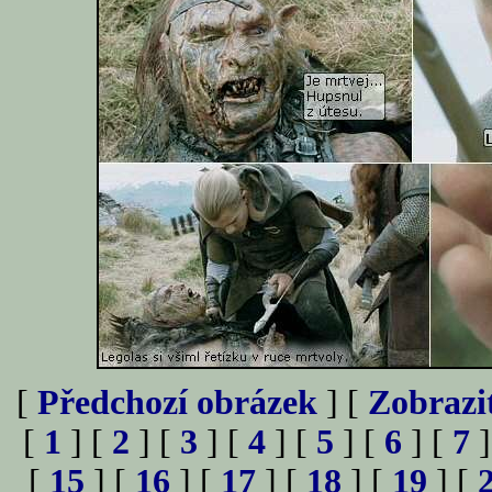
[
Předchozí obrázek
] [
Zobrazi
[
1
] [
2
] [
3
] [
4
] [
5
] [
6
] [
7
]
[
15
] [
16
] [
17
] [
18
] [
19
] [