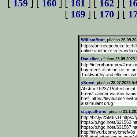
[
159
] [
160
] [
161
] [
162
] [
1
[
169
] [
170
] [
1
WilliamBrutt
, přidáno
26.09.20
https://onlineapotheke.tech/
online apotheke versandkost
Danielker
, přidáno
23.09.2023 
http://interpharm.pro/# mex
buy medication online no pre
Trustworthy and efficient wit
ySrovd
, přidáno
28.07.2023 5:
Abstract 5237 Protection of
breast cancer via mechanis
href=https://levitr.sbs>lev
it
a stimulant drug
cfajqculhwno
, přidáno
21.1.20
http://bit.ly/2SM8ivH https:
https://p.hgc.host/631562 ht
https://p.hgc.host/631567 ht
http://tinyurl.com/ybmefv8s h