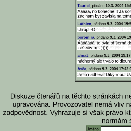
Tauriel
, přidáno
10.3. 2004 15:
Aaaaa, no konecne!!! Ja som
zacinam byt zavisla na tomt
Lúthien
, přidáno
9.3. 2004 19:
chropt:-D
boromira
, přidáno
9.3. 2004 19
Ááááááá, to byla příšerná do
zešedivím :-)))))
alina3
, přidáno
9.3. 2004 19:17
nádherný,ale trvalo to dlouho
Asëa
, přidáno
9.3. 2004 17:42:
Je to nadhera! Diky moc. Uz 
Diskuze čtenářů na těchto stránkách n
upravována. Provozovatel nemá vliv n
zodpovědnost. Vyhrazuje si však právo k
normám s
Jméno: