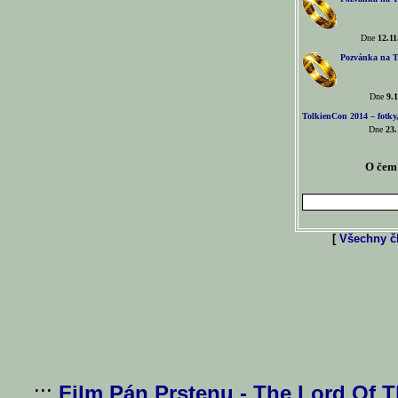
Dne
12.11
Pozvánka na T
Dne
9.1
TolkienCon 2014 – fotky,
Dne
23.
O čem 
[
Všechny čl
...:::
Film Pán Prstenu - The Lord Of 