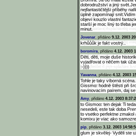
Bromira: Já od mala ležela 
dobrodružství a jiný svět.Je
nejfantastičtější příběhy n
úplně zapomínají snít.Vidí
objeví kouzlo vlastní fantaz
starší je moc líný to třeba j
minut.
Jovenar
, přidáno
9.12. 2003 20
krhůůůk je fakt vostrý..
boromira
, přidáno
4.12. 2003 
Děti, děti, moje duše histor
vyjadřovat o něčem tak úža
:-))))
Yavanna
, přidáno
4.12. 2003 1
Tohle je taky víborná scéna.
Gissmo: hodně štěstí při šro
navinovacím paírem, daj se 
Amy
, přidáno
4.12. 2003 8:37:
to Gismoo: ten dejak Ti ted
nesedeli, este tak doba Prem
to vsetko perfektne zmakol 
komixu je viac ako samozre
pip
, přidáno
3.12. 2003 14:58:5
glum je skvělej- Vyděli ste