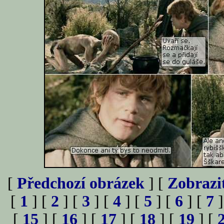
[
Předchozí obrázek
] [
Zobrazi
[
1
] [
2
] [
3
] [
4
] [
5
] [
6
] [
7
]
[
15
] [
16
] [
17
] [
18
] [
19
] [