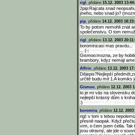
rigl
, přidáno
15.12. 2003 13:44
2pip:Rajcata snad neopsah
jineho, nebo snad jo? (mozna
pip
, přidáno
14.12. 2003 18:33
To by potom nemohli znát an
společenstvu. O tom nemuž
rigl
, přidáno
13.12. 2003 20:11
boromira:asi mas pravdu...
... (-:
Gismoo:mozna, ze by hobiti 
brambory, kdyz nemaji ameri
Alfirin
, přidáno
13.12. 2003 17
Dějepis?Nejlepší předmět,z
určitě budu mít 1.A komiks j
Gismoo
, přidáno
12.12. 2003 1
to je mi vás na slovensku doc
nejlepší krásný dům s kniha
:)
boromira
, přidáno
12.12. 2003
rigl: v tom s tebou nepolemi
přesně naopak. Když přečtu 
vím, o čem jsem četla. Tak 
jsou otravný, ale jde o souv