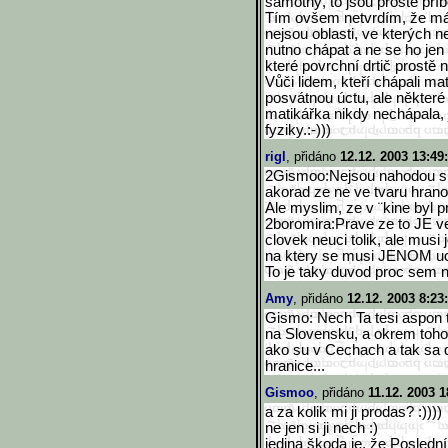
samotný, to jsou prostě př
Tím ovšem netvrdím, že mám
nejsou oblasti, ve kterých n
nutno chápat a ne se ho jen
které povrchní drtič prostě 
Vůči lidem, kteří chápali ma
posvátnou úctu, ale některé 
matikářka nikdy nechápala, 
fyziky.:-)))
rigl
, přidáno
12.12. 2003 13:49
2Gismoo:Nejsou nahodou s
akorad ze ne ve tvaru hrano
Ale myslim, ze v ¨kine byl p
2boromira:Prave ze to JE v
clovek neuci tolik, ale musi 
na ktery se musi JENOM ucit
To je taky duvod proc sem ne
Amy
, přidáno
12.12. 2003 8:23
Gismo: Nech Ta tesi aspon t
na Slovensku, a okrem toh
ako su v Cechach a tak sa 
hranice...
Gismoo
, přidáno
11.12. 2003 1
a za kolik mi ji prodas? :))))
ne jen si ji nech :)
jedina škoda je, že Poslední 