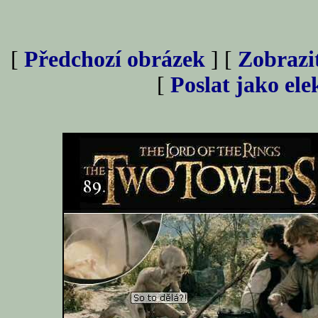
[
Předchozí obrázek
] [
Zobrazi
[
Poslat jako el