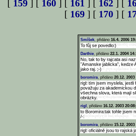
[
159
] [
160
] [
161
] [
162
] [
1
[
169
] [
170
] [
1
Smíšek
, přidáno
16.4. 2006 19
To fůj se povedlo:)
Darthie
, přidáno
22.1. 2004 14:
No, tak to by rajcata asi naz
"Amanske jablicka", kedze 
jako raj. ;-)
boromira
, přidáno
20.12. 2003
rigl: tím jsem myslela, jestli 
považuju za akademickou de
všechna slova, která mají 
obrázky.
rigl
, přidáno
16.12. 2003 20:08
to Boromira:tak tohle jsem 
/-:
boromira
, přidáno
15.12. 2003
rigl: oficiálně jsou to rajská