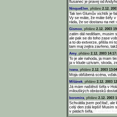
flusanec je pravej od Andyho
NinqueElen
, přidáno
2.12. 200
Tak ten Glumův xichtík je fak
Vy se máte, že máte šéfy v 
ráda, že se dostanu na net :
Gismoo
, přidáno
2.12. 2003 19
zatim dál nedělam, musim se 
ale pak se do toho zase vobu
a to do extverze, přišla mi 
tam maj zejtra zavřeno, tak
Amy
, přidáno
2.12. 2003 14:17
To je ale nahoda, ja mam tie
ja v klude uzivam, skoda, ze
ivana
, přidáno
2.12. 2003 13:0
Moja obľúbená scéna, vďaka 
Míšánek
, přidáno
2.12. 2003 1
Já mám naštěstí šéfa v Hol
milouškých obrássků dosta
boromira
, přidáno
2.12. 2003 1
Schvátila jsem počítač, ale
celý den zdá lepší! Musím s
v patách šéfa.