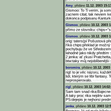
Amy
, přidáno
11.12. 2003 15:1
Gismoo: To Ti verim, ja so
zacnem citat, tak neviem 
dokonca podpisanu Kantur
Gismoo
, přidáno
10.12. 2003 1
přímo ze slovníku: chips="
Gismoo
, přidáno
10.12. 2003 1
orig: taters(pí Pošustová př
říká chips:překlad je možný 
pochybuju že ve Středozemi 
lahodné jako nikdy předtím :
2 jenka: ať zkusí Pratchetta,
btw:taky můj nejoblíbenější :
boromira
, přidáno
10.12. 2003
rigl: to je věc názoru, každé
lidí, kterým se líbí fantasy.
neprosperovalo.
rigl
, přidáno
10.12. 2003 14:02
Sam tam snad rika:Bajecne, 
A taky proc rika nejdriv sa
PS:dejepis je nejhorsi pred
jenka
, přidáno
10.12. 2003 12: