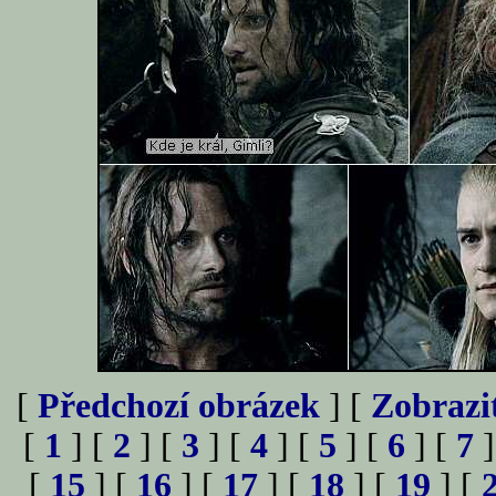
[
Předchozí obrázek
] [
Zobrazi
[
1
] [
2
] [
3
] [
4
] [
5
] [
6
] [
7
]
[
15
] [
16
] [
17
] [
18
] [
19
] [