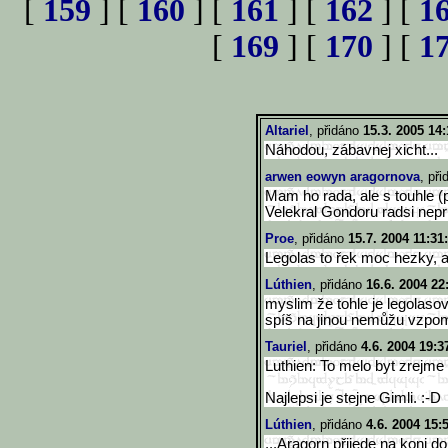
[
159
] [
160
] [
161
] [
162
] [
1
[
169
] [
170
] [
1
Altariel
, přidáno
15.3. 2005 14:
Náhodou, zábavnej xicht...
arwen eowyn aragornova
, př
Mam ho rada, ale s touhle (
Velekral Gondoru radsi nepri
Proe
, přidáno
15.7. 2004 11:31
Legolas to řek moc hezky, a
Lúthien
, přidáno
16.6. 2004 22
myslim že tohle je legolasov
spíš na jinou nemůžu vzpom
Tauriel
, přidáno
4.6. 2004 19:3
Luthien: To melo byt zrejme 
Najlepsi je stejne Gimli. :-D
Lúthien
, přidáno
4.6. 2004 15:
...Aragorn přijede na koni d