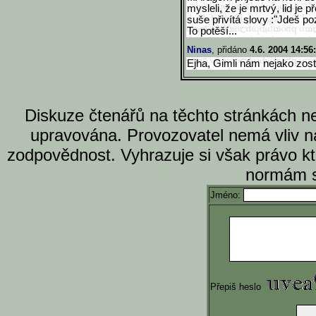
mysleli, že je mrtvý, lid je 
suše přivítá slovy :"Jdeš p
To potěší...
Ninas
, přidáno
4.6. 2004 14:56
Ejha, Gimli nám nejako zost
Diskuze čtenářů na těchto stránkách n
upravována. Provozovatel nemá vliv n
zodpovědnost. Vyhrazuje si však právo k
normám s
Jméno:
Přepiš heslo