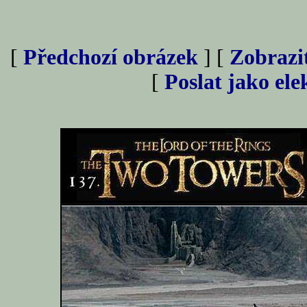
[
Předchozí obrázek
] [
Zobrazi
[
Poslat jako el