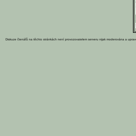
Diskuze čtenářů na těchto stránkách není provozovatelem serveru nijak moderována a uprav