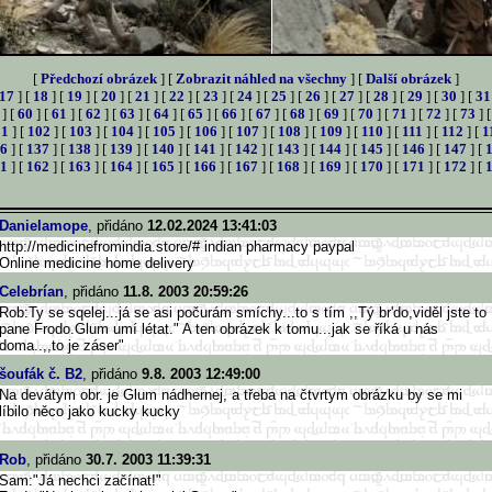
[
Předchozí obrázek
] [
Zobrazit náhled na všechny
] [
Další obrázek
]
17
] [
18
] [
19
] [
20
] [
21
] [
22
] [
23
] [
24
] [
25
] [
26
] [
27
] [
28
] [
29
] [
30
] [
31
] [
60
] [
61
] [
62
] [
63
] [
64
] [
65
] [
66
] [
67
] [
68
] [
69
] [
70
] [
71
] [
72
] [
73
] 
01
] [
102
] [
103
] [
104
] [
105
] [
106
] [
107
] [
108
] [
109
] [
110
] [
111
] [
112
] [
1
6
] [
137
] [
138
] [
139
] [
140
] [
141
] [
142
] [
143
] [
144
] [
145
] [
146
] [
147
] [
1
] [
162
] [
163
] [
164
] [
165
] [
166
] [
167
] [
168
] [
169
] [
170
] [
171
] [
172
] [
Danielamope
, přidáno
12.02.2024 13:41:03
http://medicinefromindia.store
/# indian pharmacy paypal
Online medicine home delivery
Celebrían
, přidáno
11.8. 2003 20:59:26
Rob:Ty se sqelej...já se asi počurám smíchy...to s tím ,,Tý br'do,viděl jste to
pane Frodo.Glum umí létat." A ten obrázek k tomu...jak se říká u nás
doma..,,to je záser"
šoufák č. B2
, přidáno
9.8. 2003 12:49:00
Na devátym obr. je Glum nádhernej, a třeba na čtvrtym obrázku by se mi
líbilo něco jako kucky kucky
Rob
, přidáno
30.7. 2003 11:39:31
Sam:"Já nechci začínat!"