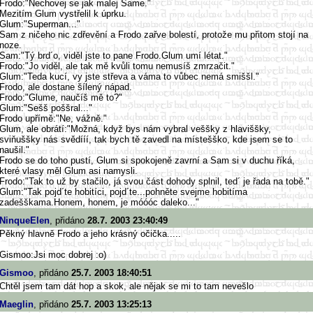
Frodo:"Nechovej se jak malej Same."
Mezitím Glum vystřelil k úprku.
Glum:"Superman..."
Sam z ničeho nic zdřevění a Frodo zařve bolestí, protože mu přitom stojí na
noze.
Sam:"Tý brd´o, viděl jste to pane Frodo.Glum umí létat."
Frodo:"Jo viděl, ale tak mě kvůli tomu nemusíš zmrzačit."
Glum:"Teda kucí, vy jste střeva a váma to vůbec nemá smiššl."
Frodo, ale dostane šílený nápad.
Frodo:"Glume, naučíš mě to?"
Glum:"Sešš poššral..."
Frodo upřímě:"Ne, vážně."
Glum, ale obrátí:"Možná, když bys nám vybral veššky z hlaviššky,
sviňuššky nás svědííí, tak bych tě zavedl na místešško, kde jsem se to
naušil."
Frodo se do toho pustí, Glum si spokojeně zavrní a Sam si v duchu říká,
které vlasy měl Glum asi namysli.
Frodo:"Tak to už by stačilo, já svou část dohody splnil, ted´ je řada na tobě."
Glum:"Tak pojd´te hobitíci, pojd´te...pohněte svejme hobitíma
zadešškama.Honem, honem, je móóóc daleko..."
NinqueElen
, přidáno
28.7. 2003 23:40:49
Pěkný hlavně Frodo a jeho krásný očička.....
Gismoo:Jsi moc dobrej :o)
Gismoo
, přidáno
25.7. 2003 18:40:51
Chtěl jsem tam dát hop a skok, ale nějak se mi to tam nevešlo
Maeglin
, přidáno
25.7. 2003 13:25:13