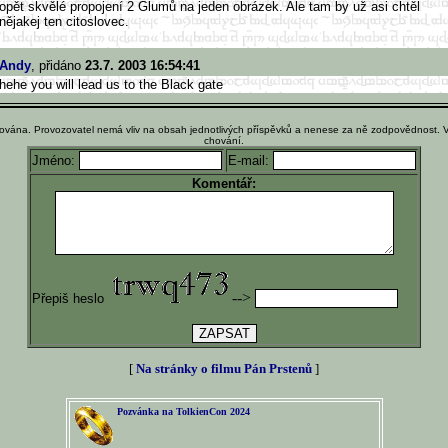
opět skvělé propojení 2 Glumů na jeden obrázek. Ale tam by už asi chtěl
nějakej ten citoslovec.
Andy
, přidáno
23.7. 2003 16:54:41
hehe you will lead us to the Black gate
ována. Provozovatel nemá vliv na obsah jednotlivých příspěvků a nenese za ně zodpovědnost. 
chování.
Jméno:
E-mail:
Komentář:
-->
Přepiš heslo
[
Na stránky o filmu Pán Prstenů
]
Pozvánka na TolkienCon 2024