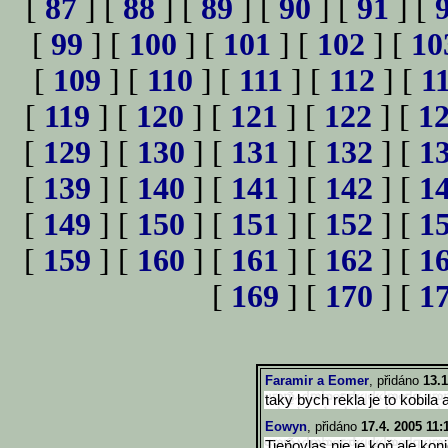
[
87
] [
88
] [
89
] [
90
] [
91
] [
[
99
] [
100
] [
101
] [
102
] [
10
[
109
] [
110
] [
111
] [
112
] [
1
[
119
] [
120
] [
121
] [
122
] [
1
[
129
] [
130
] [
131
] [
132
] [
1
[
139
] [
140
] [
141
] [
142
] [
1
[
149
] [
150
] [
151
] [
152
] [
1
[
159
] [
160
] [
161
] [
162
] [
1
[
169
] [
170
] [
1
Faramir a Eomer
, přidáno
13.1
taky bych rekla je to kobila a
Eowyn
, přidáno
17.4. 2005 11:
Tieňovlas nie je koň ale konic