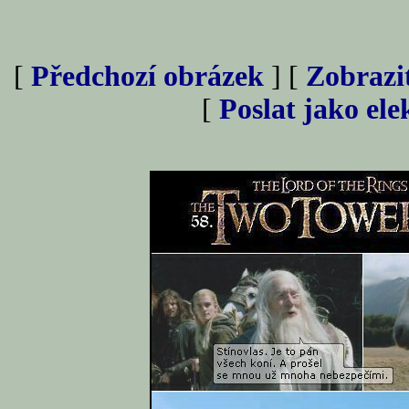
[
Předchozí obrázek
] [
Zobrazi
[
Poslat jako el