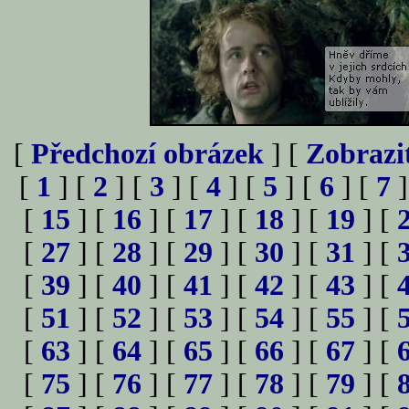
[
Předchozí obrázek
] [
Zobrazi
[
1
] [
2
] [
3
] [
4
] [
5
] [
6
] [
7
]
[
15
] [
16
] [
17
] [
18
] [
19
] [
[
27
] [
28
] [
29
] [
30
] [
31
] [
[
39
] [
40
] [
41
] [
42
] [
43
] [
[
51
] [
52
] [
53
] [
54
] [
55
] [
[
63
] [
64
] [
65
] [
66
] [
67
] [
[
75
] [
76
] [
77
] [
78
] [
79
] [