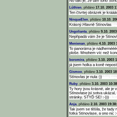
No fakt je, že tam toho Stín
Lúthien
, přidáno
17.10. 2003 1
Ten čtvrtej obrázek je krááá
NinqueElen
, přidáno
10.10. 20
Krásný.Hlavně Stínovlas
Ungolianta
, přidáno
9.10. 2003
Nepřipadá vám že je Stínovl
Menienan
, přidáno
4.10. 2003 
To panoráma je nádhernéééé
ploše. Mnohem víc než koně,
boromira
, přidáno
3.10. 2003 
já jsem holka a koně nepos
Gismoo
, přidáno
3.10. 2003 18
Stínovlas je nula :))
Ruby
, přidáno
3.10. 2003 10:38
Ty hory jsou krásné, ale je v
Stínovlase jsi sotva ukázal
stránky. STYĎ SE! :-)))
Anja
, přidáno
2.10. 2003 19:38
Tak jsem se těšila, že tady
fotka Stínovlase, a ono nic :