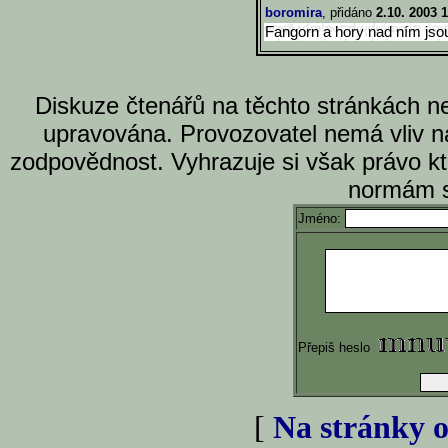
boromira
, přidáno
2.10. 2003 
Fangorn a hory nad ním jso
Diskuze čtenářů na těchto stránkách n
upravována. Provozovatel nemá vliv n
zodpovědnost. Vyhrazuje si však právo k
normám s
Jméno:
Přepiš heslo
[
Na stránky o