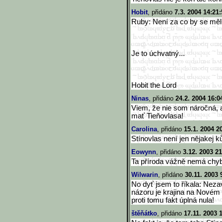
Hobit
, přidáno
7.3. 2004 14:21:
Ruby: Není za co by se měl 
Je to úchvatný...
Hobit the Lord
Ninas
, přidáno
24.2. 2004 16:0
Viem, že nie som náročná,
mať Tieňovlasa!
Carolina
, přidáno
15.1. 2004 2
Stínovlas není jen nějakej ků
Eowynn
, přidáno
3.12. 2003 21
Ta příroda vážně nemá chyb
Wilwarin
, přidáno
30.11. 2003 
No dyť jsem to říkala: Nez
názoru je krajina na Novém 
proti tomu fakt úplná nula!
štěňátko
, přidáno
17.11. 2003 