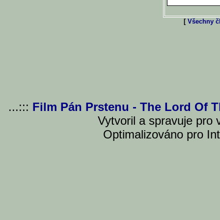
[
Všechny čl
...:::
Film Pán Prstenu - The Lord Of 
Vytvoril a spravuje pro
Optimalizováno pro Int