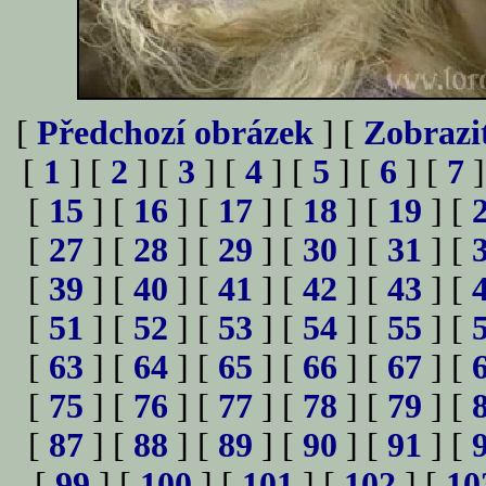
[
Předchozí obrázek
] [
Zobrazi
[
1
] [
2
] [
3
] [
4
] [
5
] [
6
] [
7
]
[
15
] [
16
] [
17
] [
18
] [
19
] [
[
27
] [
28
] [
29
] [
30
] [
31
] [
[
39
] [
40
] [
41
] [
42
] [
43
] [
[
51
] [
52
] [
53
] [
54
] [
55
] [
[
63
] [
64
] [
65
] [
66
] [
67
] [
[
75
] [
76
] [
77
] [
78
] [
79
] [
[
87
] [
88
] [
89
] [
90
] [
91
] [
[
99
] [
100
] [
101
] [
102
] [
10