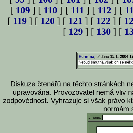
[
109
] [
110
] [
111
] [
112
] [
1
[
119
] [
120
] [
121
] [
122
] [
1
[
129
] [
130
] [
1
Hermína
, přidáno
15.1. 2004 1
Nebud smutná,však on se někdo 
Diskuze čtenářů na těchto stránkách n
upravována. Provozovatel nemá vliv n
zodpovědnost. Vyhrazuje si však právo k
normám s
Jméno: