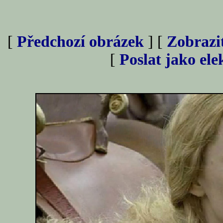
[
Předchozí obrázek
] [
Zobrazi
[
Poslat jako el