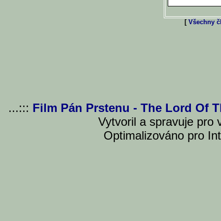
[
Všechny čl
...:::
Film Pán Prstenu - The Lord Of 
Vytvoril a spravuje pro
Optimalizováno pro Int