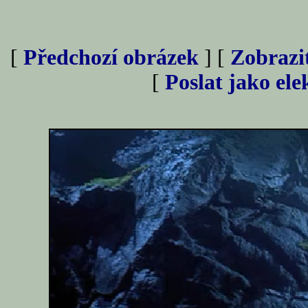
[
Předchozí obrázek
] [
Zobrazi
[
Poslat jako el