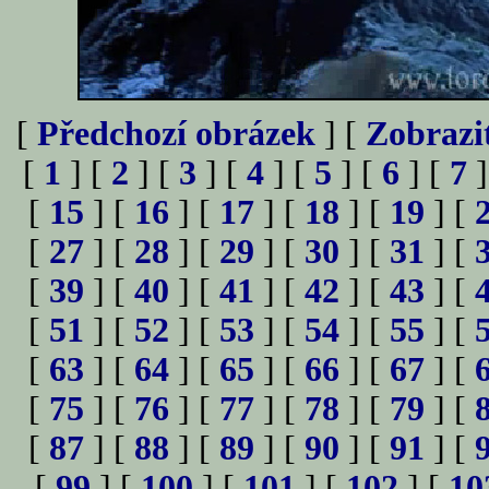
[
Předchozí obrázek
] [
Zobrazi
[
1
] [
2
] [
3
] [
4
] [
5
] [
6
] [
7
]
[
15
] [
16
] [
17
] [
18
] [
19
] [
[
27
] [
28
] [
29
] [
30
] [
31
] [
[
39
] [
40
] [
41
] [
42
] [
43
] [
[
51
] [
52
] [
53
] [
54
] [
55
] [
[
63
] [
64
] [
65
] [
66
] [
67
] [
[
75
] [
76
] [
77
] [
78
] [
79
] [
[
87
] [
88
] [
89
] [
90
] [
91
] [
[
99
] [
100
] [
101
] [
102
] [
10