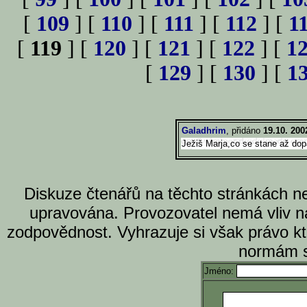
[
109
] [
110
] [
111
] [
112
] [
1
[
119
] [
120
] [
121
] [
122
] [
1
[
129
] [
130
] [
1
Galadhrim
, přidáno
19.10. 200
Ježiš Marja,co se stane až do
Diskuze čtenářů na těchto stránkách n
upravována. Provozovatel nemá vliv n
zodpovědnost. Vyhrazuje si však právo k
normám s
Jméno: