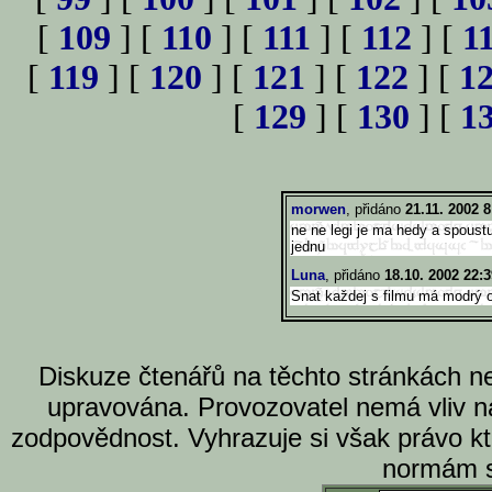
[
109
] [
110
] [
111
] [
112
] [
1
[
119
] [
120
] [
121
] [
122
] [
1
[
129
] [
130
] [
1
morwen
, přidáno
21.11. 2002 8
ne ne legi je ma hedy a spoust
jednu
Luna
, přidáno
18.10. 2002 22:3
Snat každej s filmu má modrý o
Diskuze čtenářů na těchto stránkách n
upravována. Provozovatel nemá vliv n
zodpovědnost. Vyhrazuje si však právo k
normám s