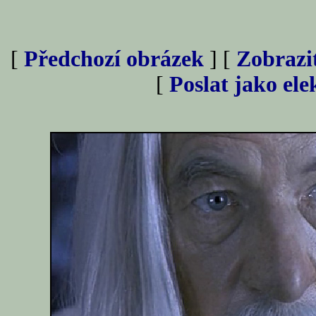
[
Předchozí obrázek
] [
Zobrazi
[
Poslat jako el