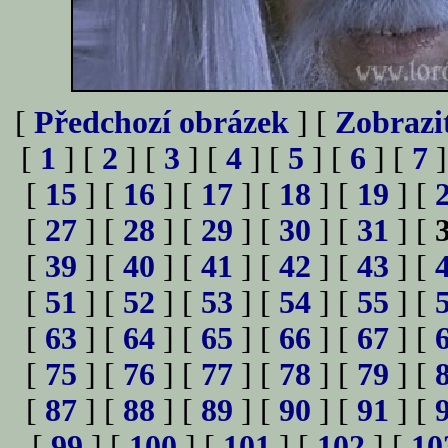
[
Předchozí obrázek
] [
Zobrazi
[
1
] [
2
] [
3
] [
4
] [
5
] [
6
] [
7
]
[
15
] [
16
] [
17
] [
18
] [
19
] [
[
27
] [
28
] [
29
] [
30
] [
31
] [
[
39
] [
40
] [
41
] [
42
] [
43
] [
[
51
] [
52
] [
53
] [
54
] [
55
] [
[
63
] [
64
] [
65
] [
66
] [
67
] [
[
75
] [
76
] [
77
] [
78
] [
79
] [
[
87
] [
88
] [
89
] [
90
] [
91
] [
[
99
] [
100
] [
101
] [
102
] [
10