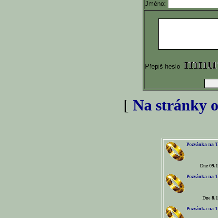
Jméno:
Přepiš heslo
[
Na stránky o
Pozvánka na T
Dne
09.1
Pozvánka na T
Dne
8.1
Pozvánka na T