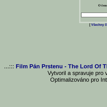
O čem 
[
Všechny čl
...:::
Film Pán Prstenu - The Lord Of 
Vytvoril a spravuje pro
Optimalizováno pro Int