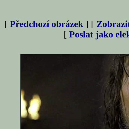
[
Předchozí obrázek
] [
Zobrazi
[
Poslat jako el