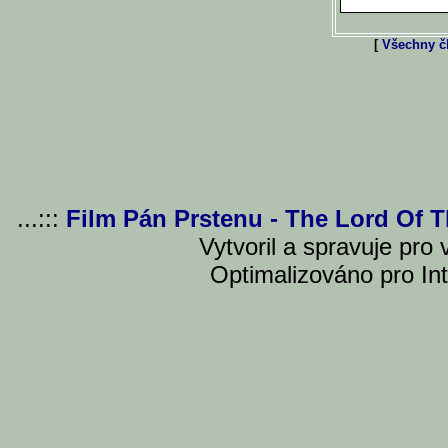
[
Všechny čl
...:::
Film Pán Prstenu - The Lord Of 
Vytvoril a spravuje pro
Optimalizováno pro Int