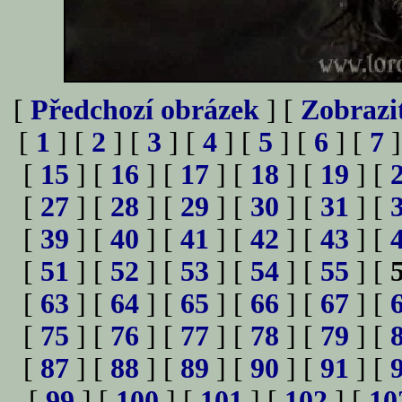
[
Předchozí obrázek
] [
Zobrazi
[
1
] [
2
] [
3
] [
4
] [
5
] [
6
] [
7
]
[
15
] [
16
] [
17
] [
18
] [
19
] [
[
27
] [
28
] [
29
] [
30
] [
31
] [
[
39
] [
40
] [
41
] [
42
] [
43
] [
[
51
] [
52
] [
53
] [
54
] [
55
] [
[
63
] [
64
] [
65
] [
66
] [
67
] [
[
75
] [
76
] [
77
] [
78
] [
79
] [
[
87
] [
88
] [
89
] [
90
] [
91
] [
[
99
] [
100
] [
101
] [
102
] [
10