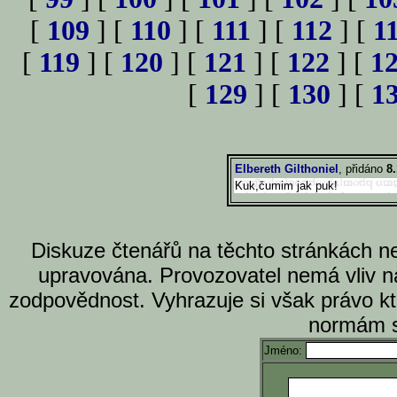
[
109
] [
110
] [
111
] [
112
] [
1
[
119
] [
120
] [
121
] [
122
] [
1
[
129
] [
130
] [
1
Elbereth Gilthoniel
, přidáno
8
Kuk,čumim jak puk!
Diskuze čtenářů na těchto stránkách n
upravována. Provozovatel nemá vliv n
zodpovědnost. Vyhrazuje si však právo k
normám s
Jméno: