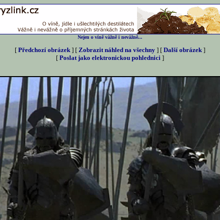
Nejen o víně vážně i nevážně...
[
Předchozí obrázek
] [
Zobrazit náhled na všechny
] [
Další obrázek
]
[
Poslat jako elektronickou pohlednici
]