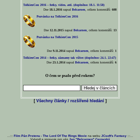
TolkienCon 2016 – fotky, video, atd. (doplněno: 18.1. 11:58)
Dne
18.1.2016
napsal
Belcarnen
, celkem komentářů:
608
Pozvánka na TolkienCon 2016
Dne
12.11.2015
napsal
Belcarnen
, celkem komentářů:
13
Pozvánka na TolkienCon 2015
Dne
9.11.2014
napsal
Belcarnen
, celkem komentářů:
1
TolkienCon 2014 – fotky, záznamy tak vůbec (doplněno: 24.1. 22:47)
Dne
23.1.2014
napsal
Belcarnen
, celkem komentářů:
6
O čem se psalo před rokem?
[
Všechny články / rozšířené hledání
]
...:::
Film Pán Prstenu - The Lord Of The Rings Movie
na webu
JCsoft's Fantasy
:::...
Vytvoril a spravuje pro vás
Jan "Belcarnen" Cerovský