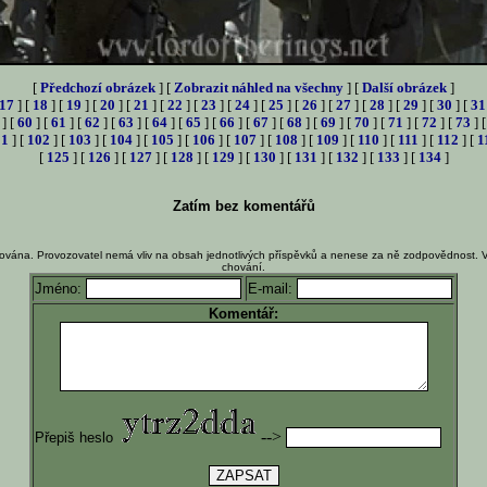
[
Předchozí obrázek
] [
Zobrazit náhled na všechny
] [
Další obrázek
]
17
] [
18
] [
19
] [
20
] [
21
] [
22
] [
23
] [
24
] [
25
] [
26
] [
27
] [
28
] [
29
] [
30
] [
31
] [
60
] [
61
] [
62
] [
63
] [
64
] [
65
] [
66
] [
67
] [
68
] [
69
] [
70
] [
71
] [
72
] [
73
] 
01
] [
102
] [
103
] [
104
] [
105
] [
106
] [
107
] [
108
] [
109
] [
110
] [
111
] [
112
] [
1
[
125
] [
126
] [
127
] [
128
] [
129
] [
130
] [
131
] [
132
] [
133
] [
134
]
Zatím bez komentářů
ována. Provozovatel nemá vliv na obsah jednotlivých příspěvků a nenese za ně zodpovědnost. 
chování.
Jméno:
E-mail:
Komentář:
-->
Přepiš heslo