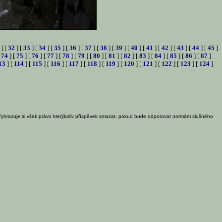
] [
32
] [
33
] [
34
] [
35
] [
36
] [
37
] [
38
] [
39
] [
40
] [
41
] [
42
] [
43
] [
44
] [
45
]
[
74
] [
75
] [
76
] [
77
] [
78
] [
79
] [
80
] [
81
] [
82
] [
83
] [
84
] [
85
] [
86
] [
87
]
13
] [
114
] [
115
] [
116
] [
117
] [
118
] [
119
] [
120
] [
121
] [
122
] [
123
] [
124
]
Vyhrazuje si však právo kterýkoliv příspěvek smazat, pokud bude odporovat normám slušného