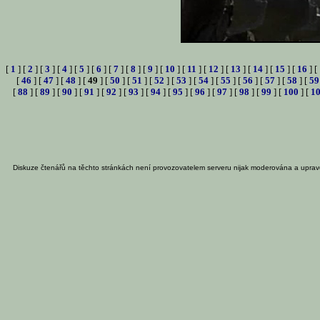
[
1
] [
2
] [
3
] [
4
] [
5
] [
6
] [
7
] [
8
] [
9
] [
10
] [
11
] [
12
] [
13
] [
14
] [
15
] [
16
] [
[
46
] [
47
] [
48
] [
49
] [
50
] [
51
] [
52
] [
53
] [
54
] [
55
] [
56
] [
57
] [
58
] [
59
[
88
] [
89
] [
90
] [
91
] [
92
] [
93
] [
94
] [
95
] [
96
] [
97
] [
98
] [
99
] [
100
] [
1
Diskuze čtenářů na těchto stránkách není provozovatelem serveru nijak moderována a uprav