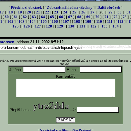
[
Předchozí obrázek
] [
Zobrazit náhled na všechny
] [
Další obrázek
]
17
] [
18
] [
19
] [
20
] [
21
] [
22
] [
23
] [
24
] [
25
] [
26
] [
27
] [
28
] [
29
] [
30
] [
31
] [
60
] [
61
] [
62
] [
63
] [
64
] [
65
] [
66
] [
67
] [
68
] [
69
] [
70
] [
71
] [
72
] [
73
] 
01
] [
102
] [
103
] [
104
] [
105
] [
106
] [
107
] [
108
] [
109
] [
110
] [
111
] [
112
] [
1
[
125
] [
126
] [
127
] [
128
] [
129
] [
130
] [
131
] [
132
] [
133
] [
134
]
morwen
, přidáno
21.11. 2002 8:51:12
je a koncim odchazim do zavratnch lepsich vysin
ována. Provozovatel nemá vliv na obsah jednotlivých příspěvků a nenese za ně zodpovědnost. 
chování.
Jméno:
E-mail:
Komentář:
-->
Přepiš heslo
[
Na stránky o filmu Pán Prstenů
]