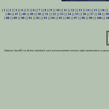
[
1
] [
2
] [
3
] [
4
] [
5
] [
6
] [
7
] [
8
] [
9
] [
10
] [
11
] [
12
] [
13
] [
14
] [
15
] [
16
] [
[
46
] [
47
] [
48
] [
49
] [
50
] [
51
] [
52
] [
53
] [
54
] [
55
] [
56
] [
57
] [
58
] [
59
[
88
] [
89
] [
90
] [
91
] [
92
] [
93
] [
94
] [
95
] [
96
] [
97
] [
98
] [
99
] [
100
] [
1
Diskuze čtenářů na těchto stránkách není provozovatelem serveru nijak moderována a uprav