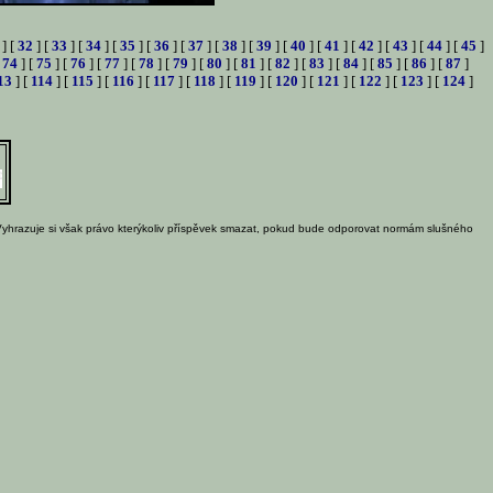
] [
32
] [
33
] [
34
] [
35
] [
36
] [
37
] [
38
] [
39
] [
40
] [
41
] [
42
] [
43
] [
44
] [
45
]
[
74
] [
75
] [
76
] [
77
] [
78
] [
79
] [
80
] [
81
] [
82
] [
83
] [
84
] [
85
] [
86
] [
87
]
13
] [
114
] [
115
] [
116
] [
117
] [
118
] [
119
] [
120
] [
121
] [
122
] [
123
] [
124
]
Vyhrazuje si však právo kterýkoliv příspěvek smazat, pokud bude odporovat normám slušného