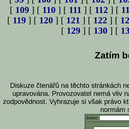
[
109
] [
110
] [
111
] [
112
] [
1
[
119
] [
120
] [
121
] [
122
] [
1
[
129
] [
130
] [
1
Zatím b
Diskuze čtenářů na těchto stránkách n
upravována. Provozovatel nemá vliv n
zodpovědnost. Vyhrazuje si však právo k
normám s
Jméno: