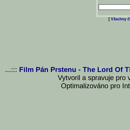
[
Všechny čl
...:::
Film Pán Prstenu - The Lord Of 
Vytvoril a spravuje pro
Optimalizováno pro Int