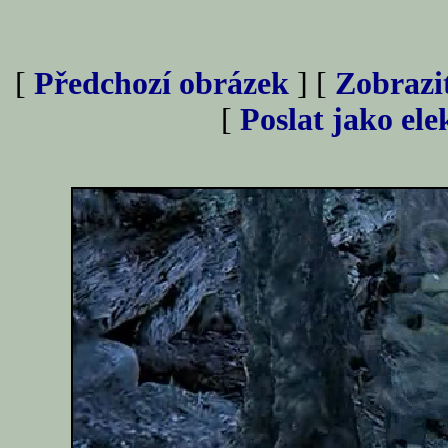
[
Předchozí obrázek
] [
Zobrazi
[
Poslat jako el