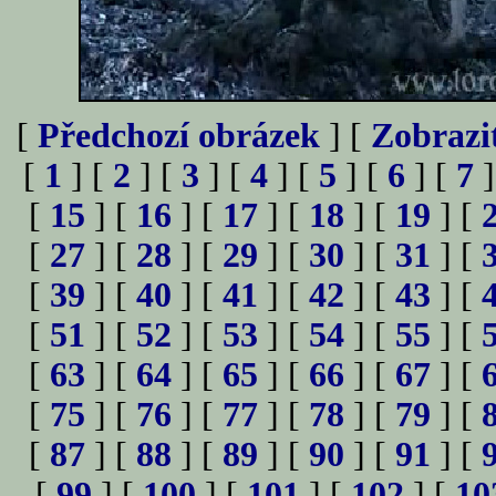
[
Předchozí obrázek
] [
Zobrazi
[
1
] [
2
] [
3
] [
4
] [
5
] [
6
] [
7
]
[
15
] [
16
] [
17
] [
18
] [
19
] [
[
27
] [
28
] [
29
] [
30
] [
31
] [
[
39
] [
40
] [
41
] [
42
] [
43
] [
[
51
] [
52
] [
53
] [
54
] [
55
] [
[
63
] [
64
] [
65
] [
66
] [
67
] [
[
75
] [
76
] [
77
] [
78
] [
79
] [
[
87
] [
88
] [
89
] [
90
] [
91
] [
[
99
] [
100
] [
101
] [
102
] [
10