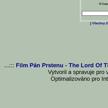
O čem 
[
Všechny čl
...:::
Film Pán Prstenu - The Lord Of 
Vytvoril a spravuje pro
Optimalizováno pro Int