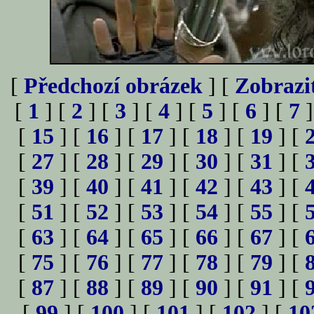
[
Předchozí obrázek
] [
Zobrazi
[
1
] [
2
] [
3
] [
4
] [
5
] [
6
] [
7
]
[
15
] [
16
] [
17
] [
18
] [
19
] [
[
27
] [
28
] [
29
] [
30
] [
31
] [
[
39
] [
40
] [
41
] [
42
] [
43
] [
[
51
] [
52
] [
53
] [
54
] [
55
] [
[
63
] [
64
] [
65
] [
66
] [
67
] [
[
75
] [
76
] [
77
] [
78
] [
79
] [
[
87
] [
88
] [
89
] [
90
] [
91
] [
[
99
] [
100
] [
101
] [
102
] [
10