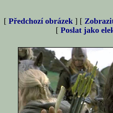
[
Předchozí obrázek
] [
Zobrazi
[
Poslat jako el