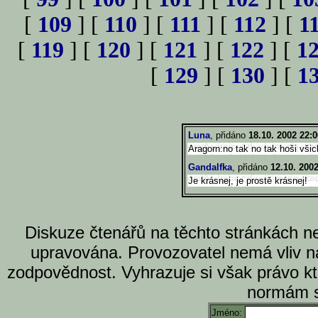
[
109
] [
110
] [
111
] [
112
] [
1
[
119
] [
120
] [
121
] [
122
] [
1
[
129
] [
130
] [
1
Luna
, přidáno
18.10. 2002 22:0
Aragorn:no tak no tak hoši všic
Gandalfka
, přidáno
12.10. 200
Je krásnej, je prostě krásnej!
Diskuze čtenářů na těchto stránkách n
upravována. Provozovatel nemá vliv n
zodpovědnost. Vyhrazuje si však právo k
normám s
Jméno: