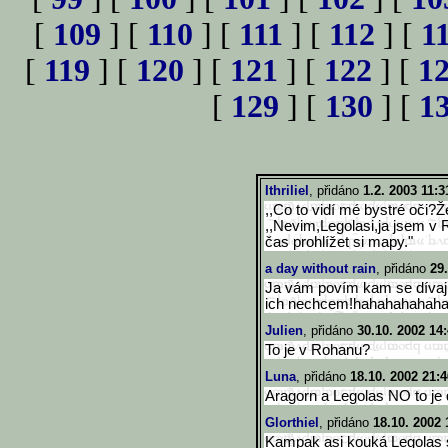
[
109
] [
110
] [
111
] [
112
] [
1
[
119
] [
120
] [
121
] [
122
] [
1
[
129
] [
130
] [
1
Ithriliel
, přidáno
1.2. 2003 11:3
,,Co to vidí mé bystré oči?
,,Nevim,Legolasi,ja jsem v R
čas prohlížet si mapy."
a day without rain
, přidáno
29
Ja vám povím kam se dívaj
ich nechcem!hahahahahah
Julien
, přidáno
30.10. 2002 14
To je v Rohanu?
Luna
, přidáno
18.10. 2002 21:4
Aragorn a Legolas NO to je 
Glorthiel
, přidáno
18.10. 2002 
Kampak asi kouká Legola