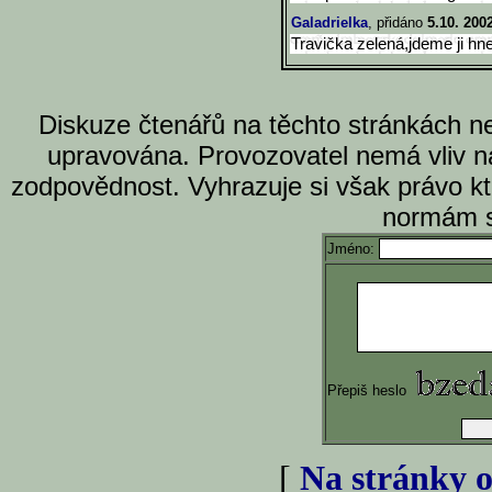
Galadrielka
, přidáno
5.10. 200
Travička zelená,jdeme ji hn
Diskuze čtenářů na těchto stránkách n
upravována. Provozovatel nemá vliv n
zodpovědnost. Vyhrazuje si však právo k
normám s
Jméno:
Přepiš heslo
[
Na stránky o