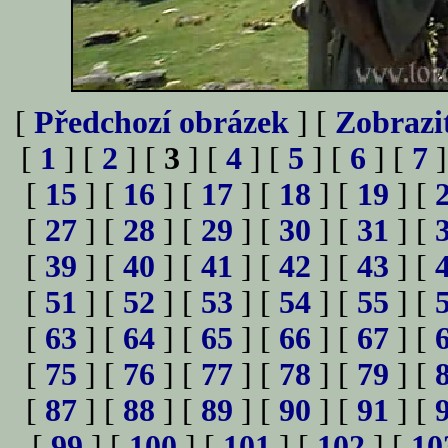
[
Předchozí obrázek
] [
Zobrazi
[
1
] [
2
] [
3
] [
4
] [
5
] [
6
] [
7
]
[
15
] [
16
] [
17
] [
18
] [
19
] [
[
27
] [
28
] [
29
] [
30
] [
31
] [
[
39
] [
40
] [
41
] [
42
] [
43
] [
[
51
] [
52
] [
53
] [
54
] [
55
] [
[
63
] [
64
] [
65
] [
66
] [
67
] [
[
75
] [
76
] [
77
] [
78
] [
79
] [
[
87
] [
88
] [
89
] [
90
] [
91
] [
[
99
] [
100
] [
101
] [
102
] [
10