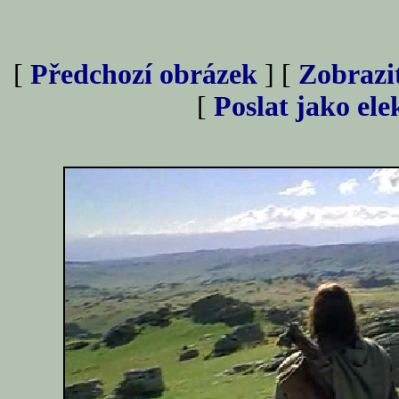
[
Předchozí obrázek
] [
Zobrazi
[
Poslat jako el