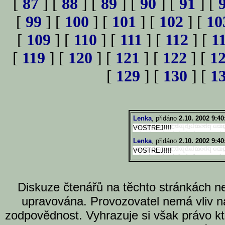
[
87
] [
88
] [
89
] [
90
] [
91
] [
[
99
] [
100
] [
101
] [
102
] [
10
[
109
] [
110
] [
111
] [
112
] [
1
[
119
] [
120
] [
121
] [
122
] [
1
[
129
] [
130
] [
1
Lenka
, přidáno
2.10. 2002 9:40
VOSTREJ!!!!
Lenka
, přidáno
2.10. 2002 9:40
VOSTREJ!!!!
Diskuze čtenářů na těchto stránkách n
upravována. Provozovatel nemá vliv n
zodpovědnost. Vyhrazuje si však právo k