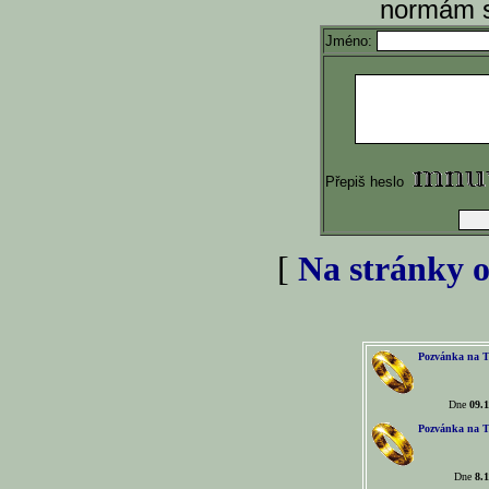
normám s
Jméno:
Přepiš heslo
[
Na stránky o
Pozvánka na T
Dne
09.1
Pozvánka na T
Dne
8.1