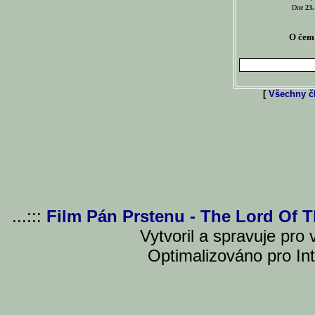
Dne
23.
O čem 
[
Všechny čl
...:::
Film Pán Prstenu - The Lord Of 
Vytvoril a spravuje pro
Optimalizováno pro Int