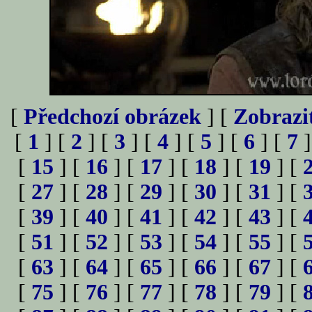
[
Předchozí obrázek
] [
Zobrazi
[
1
] [
2
] [
3
] [
4
] [
5
] [
6
] [
7
]
[
15
] [
16
] [
17
] [
18
] [
19
] [
[
27
] [
28
] [
29
] [
30
] [
31
] [
[
39
] [
40
] [
41
] [
42
] [
43
] [
[
51
] [
52
] [
53
] [
54
] [
55
] [
[
63
] [
64
] [
65
] [
66
] [
67
] [
[
75
] [
76
] [
77
] [
78
] [
79
] [