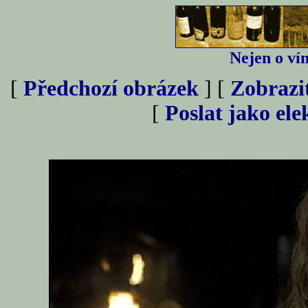
Nejen o vín
[
Předchozí obrázek
] [
Zobrazi
[
Poslat jako el