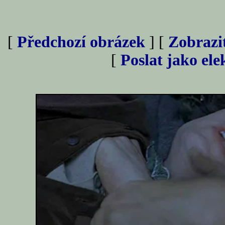
[
Předchozí obrázek
] [
Zobrazi
[
Poslat jako el