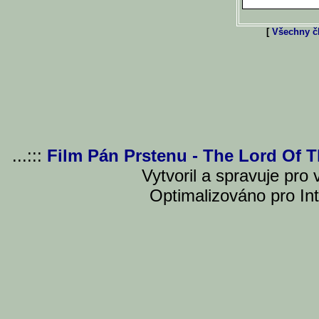
[
Všechny čl
...:::
Film Pán Prstenu - The Lord Of 
Vytvoril a spravuje pro
Optimalizováno pro Int