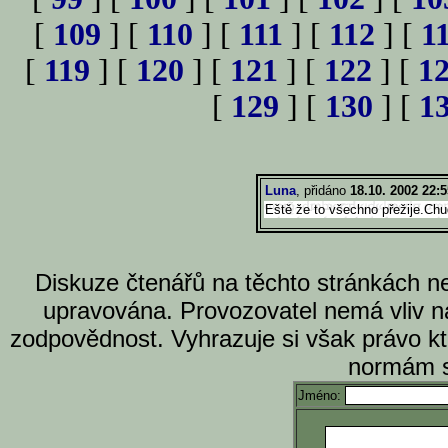
[
109
] [
110
] [
111
] [
112
] [
1
[
119
] [
120
] [
121
] [
122
] [
1
[
129
] [
130
] [
1
Luna
, přidáno
18.10. 2002 22:5
Eště že to všechno přežije.Ch
Diskuze čtenářů na těchto stránkách n
upravována. Provozovatel nemá vliv n
zodpovědnost. Vyhrazuje si však právo k
normám s
Jméno: