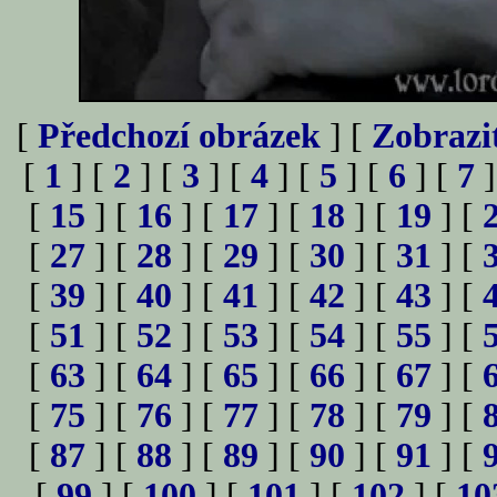
[
Předchozí obrázek
] [
Zobrazi
[
1
] [
2
] [
3
] [
4
] [
5
] [
6
] [
7
]
[
15
] [
16
] [
17
] [
18
] [
19
] [
[
27
] [
28
] [
29
] [
30
] [
31
] [
[
39
] [
40
] [
41
] [
42
] [
43
] [
[
51
] [
52
] [
53
] [
54
] [
55
] [
[
63
] [
64
] [
65
] [
66
] [
67
] [
[
75
] [
76
] [
77
] [
78
] [
79
] [
[
87
] [
88
] [
89
] [
90
] [
91
] [
[
99
] [
100
] [
101
] [
102
] [
10