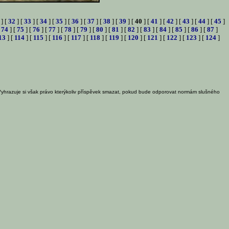
] [
32
] [
33
] [
34
] [
35
] [
36
] [
37
] [
38
] [
39
] [
40
] [
41
] [
42
] [
43
] [
44
] [
45
]
[
74
] [
75
] [
76
] [
77
] [
78
] [
79
] [
80
] [
81
] [
82
] [
83
] [
84
] [
85
] [
86
] [
87
]
13
] [
114
] [
115
] [
116
] [
117
] [
118
] [
119
] [
120
] [
121
] [
122
] [
123
] [
124
]
Vyhrazuje si však právo kterýkoliv příspěvek smazat, pokud bude odporovat normám slušného