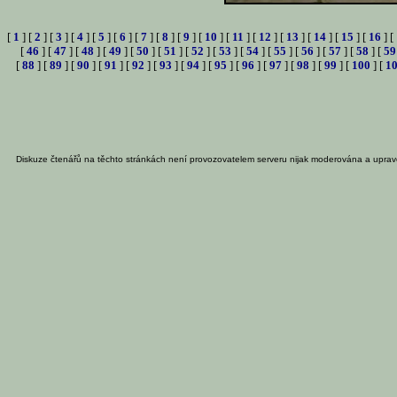
[
1
] [
2
] [
3
] [
4
] [
5
] [
6
] [
7
] [
8
] [
9
] [
10
] [
11
] [
12
] [
13
] [
14
] [
15
] [
16
] [
[
46
] [
47
] [
48
] [
49
] [
50
] [
51
] [
52
] [
53
] [
54
] [
55
] [
56
] [
57
] [
58
] [
59
[
88
] [
89
] [
90
] [
91
] [
92
] [
93
] [
94
] [
95
] [
96
] [
97
] [
98
] [
99
] [
100
] [
1
Diskuze čtenářů na těchto stránkách není provozovatelem serveru nijak moderována a uprav