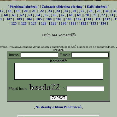
[
Předchozí obrázek
] [
Zobrazit náhled na všechny
] [
Další obrázek
]
17
] [
18
] [
19
] [
20
] [
21
] [
22
] [
23
] [
24
] [
25
] [
26
] [
27
] [
28
] [
29
] [
30
] [
31
] [
60
] [
61
] [
62
] [
63
] [
64
] [
65
] [
66
] [
67
] [
68
] [
69
] [
70
] [
71
] [
72
] [
73
] 
01
] [
102
] [
103
] [
104
] [
105
] [
106
] [
107
] [
108
] [
109
] [
110
] [
111
] [
112
] [
1
[
125
] [
126
] [
127
] [
128
] [
129
] [
130
] [
131
] [
132
] [
133
] [
134
]
Zatím bez komentářů
ována. Provozovatel nemá vliv na obsah jednotlivých příspěvků a nenese za ně zodpovědnost. 
chování.
Jméno:
E-mail:
Komentář:
-->
Přepiš heslo
[
Na stránky o filmu Pán Prstenů
]