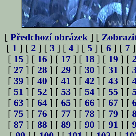
[
Předchozí obrázek
] [
Zobrazi
[
1
] [
2
] [
3
] [
4
] [
5
] [
6
] [
7
]
[
15
] [
16
] [
17
] [
18
] [
19
] [
[
27
] [
28
] [
29
] [
30
] [
31
] [
[
39
] [
40
] [
41
] [
42
] [
43
] [
[
51
] [
52
] [
53
] [
54
] [
55
] [
[
63
] [
64
] [
65
] [
66
] [
67
] [
[
75
] [
76
] [
77
] [
78
] [
79
] [
[
87
] [
88
] [
89
] [
90
] [
91
] [
[
99
] [
100
] [
101
] [
102
] [
10