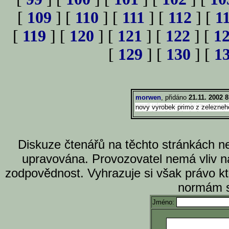
[
109
] [
110
] [
111
] [
112
] [
1
[
119
] [
120
] [
121
] [
122
] [
1
[
129
] [
130
] [
1
morwen
, přidáno
21.11. 2002 8
novy vyrobek primo z zelezneho
Diskuze čtenářů na těchto stránkách n
upravována. Provozovatel nemá vliv n
zodpovědnost. Vyhrazuje si však právo k
normám s
Jméno: