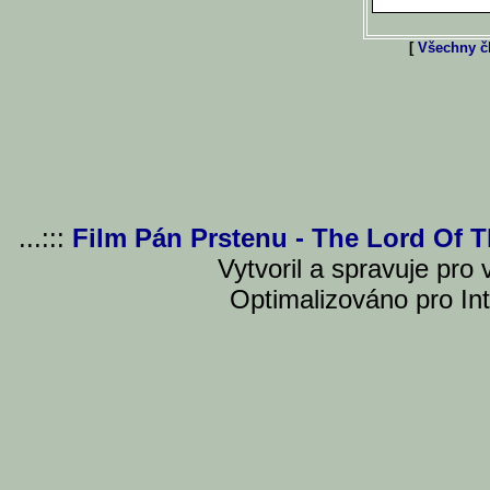
[
Všechny čl
...:::
Film Pán Prstenu - The Lord Of 
Vytvoril a spravuje pro
Optimalizováno pro Int