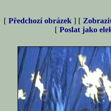
[
Předchozí obrázek
] [
Zobrazi
[
Poslat jako el