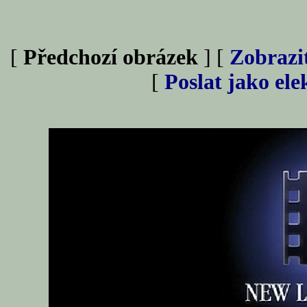
[
Předchozí obrázek
] [
Zobrazi
[
Poslat jako el