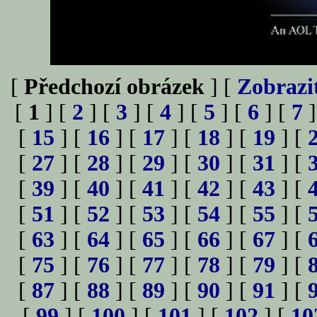
[
Předchozí obrázek
] [
Zobrazi
[
1
] [
2
] [
3
] [
4
] [
5
] [
6
] [
7
]
[
15
] [
16
] [
17
] [
18
] [
19
] [
[
27
] [
28
] [
29
] [
30
] [
31
] [
[
39
] [
40
] [
41
] [
42
] [
43
] [
[
51
] [
52
] [
53
] [
54
] [
55
] [
[
63
] [
64
] [
65
] [
66
] [
67
] [
[
75
] [
76
] [
77
] [
78
] [
79
] [
[
87
] [
88
] [
89
] [
90
] [
91
] [
[
99
] [
100
] [
101
] [
102
] [
10