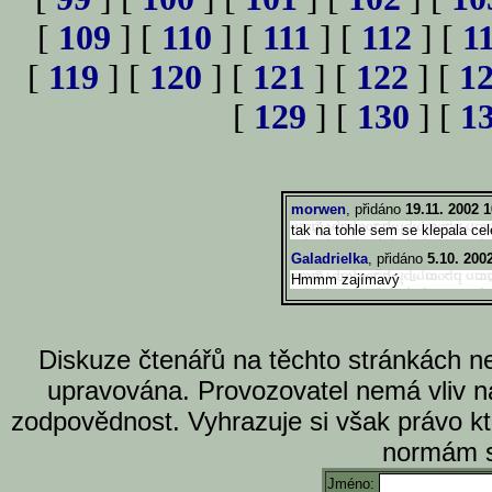
[
109
] [
110
] [
111
] [
112
] [
1
[
119
] [
120
] [
121
] [
122
] [
1
[
129
] [
130
] [
1
morwen
, přidáno
19.11. 2002 1
tak na tohle sem se klepala cel
Galadrielka
, přidáno
5.10. 200
Hmmm zajímavý
Diskuze čtenářů na těchto stránkách n
upravována. Provozovatel nemá vliv n
zodpovědnost. Vyhrazuje si však právo k
normám s
Jméno: