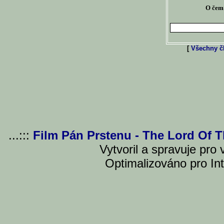
O čem 
[
Všechny čl
...:::
Film Pán Prstenu - The Lord Of 
Vytvoril a spravuje pro
Optimalizováno pro Int