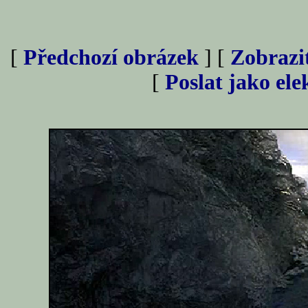
[
Předchozí obrázek
] [
Zobrazi
[
Poslat jako el