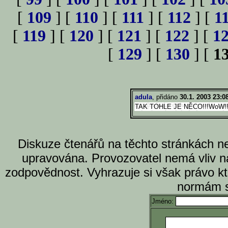
[
109
] [
110
] [
111
] [
112
] [
1
[
119
] [
120
] [
121
] [
122
] [
1
[
129
] [
130
] [
1
adula
, přidáno
30.1. 2003 23:0
TAK TOHLE JE NĚCO!!!WoW!!
Diskuze čtenářů na těchto stránkách n
upravována. Provozovatel nemá vliv n
zodpovědnost. Vyhrazuje si však právo k
normám s
Jméno: