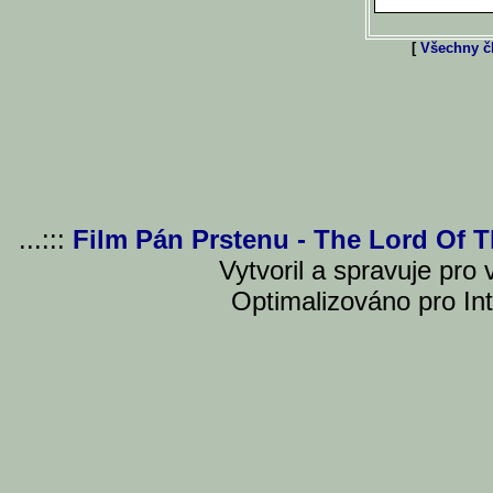
[
Všechny čl
...:::
Film Pán Prstenu - The Lord Of 
Vytvoril a spravuje pro
Optimalizováno pro Int