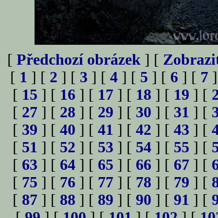
[
Předchozí obrázek
] [
Zobrazi
[
1
] [
2
] [
3
] [
4
] [
5
] [
6
] [
7
]
[
15
] [
16
] [
17
] [
18
] [
19
] [
[
27
] [
28
] [
29
] [
30
] [
31
] [
[
39
] [
40
] [
41
] [
42
] [
43
] [
[
51
] [
52
] [
53
] [
54
] [
55
] [
[
63
] [
64
] [
65
] [
66
] [
67
] [
[
75
] [
76
] [
77
] [
78
] [
79
] [
[
87
] [
88
] [
89
] [
90
] [
91
] [
[
99
] [
100
] [
101
] [
102
] [
10