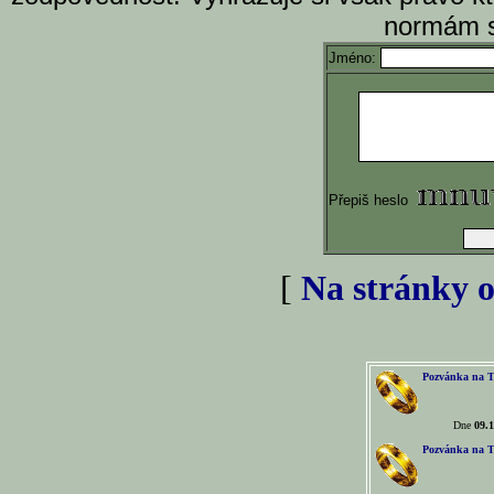
normám s
Jméno:
Přepiš heslo
[
Na stránky o
Pozvánka na T
Dne
09.1
Pozvánka na T