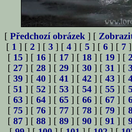
[
Předchozí obrázek
] [
Zobrazi
[
1
] [
2
] [
3
] [
4
] [
5
] [
6
] [
7
]
[
15
] [
16
] [
17
] [
18
] [
19
] [
[
27
] [
28
] [
29
] [
30
] [
31
] [
[
39
] [
40
] [
41
] [
42
] [
43
] [
[
51
] [
52
] [
53
] [
54
] [
55
] [
[
63
] [
64
] [
65
] [
66
] [
67
] [
[
75
] [
76
] [
77
] [
78
] [
79
] [
[
87
] [
88
] [
89
] [
90
] [
91
] [
[
99
] [
100
] [
101
] [
102
] [
10