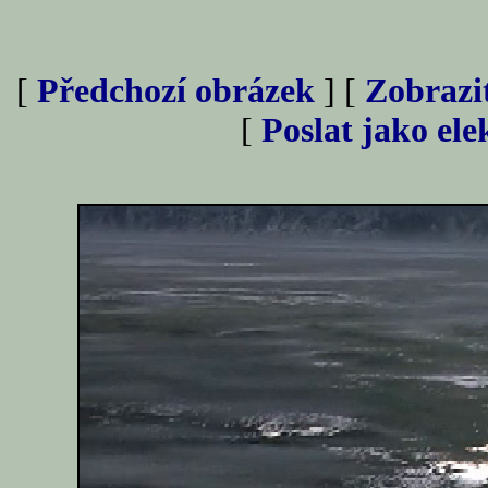
[
Předchozí obrázek
] [
Zobrazi
[
Poslat jako el