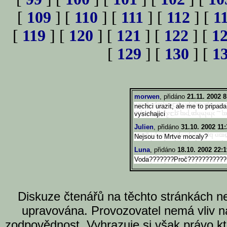
[
109
] [
110
] [
111
] [
112
] [
1
[
119
] [
120
] [
121
] [
122
] [
1
[
129
] [
130
] [
1
morwen
, přidáno
21.11. 2002 8
nechci urazit, ale me to pripa
vysichajici
Julien
, přidáno
31.10. 2002 11:
Nejsou to Mrtve mocaly?
Luna
, přidáno
18.10. 2002 22:1
Voda???????Proč???????????
Diskuze čtenářů na těchto stránkách n
upravována. Provozovatel nemá vliv n
zodpovědnost. Vyhrazuje si však právo k