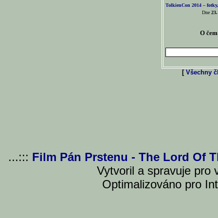
TolkienCon 2014 – fotky,
Dne
23.
O čem 
[
Všechny čl
...:::
Film Pán Prstenu - The Lord Of 
Vytvoril a spravuje pro
Optimalizováno pro Int