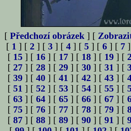
[
Předchozí obrázek
] [
Zobrazi
[
1
] [
2
] [
3
] [
4
] [
5
] [
6
] [
7
]
[
15
] [
16
] [
17
] [
18
] [
19
] [
[
27
] [
28
] [
29
] [
30
] [
31
] [
[
39
] [
40
] [
41
] [
42
] [
43
] [
[
51
] [
52
] [
53
] [
54
] [
55
] [
[
63
] [
64
] [
65
] [
66
] [
67
] [
[
75
] [
76
] [
77
] [
78
] [
79
] [
[
87
] [
88
] [
89
] [
90
] [
91
] [
[
99
] [
100
] [
101
] [
102
] [
10