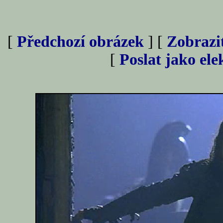
[
Předchozí obrázek
] [
Zobrazi
[
Poslat jako el