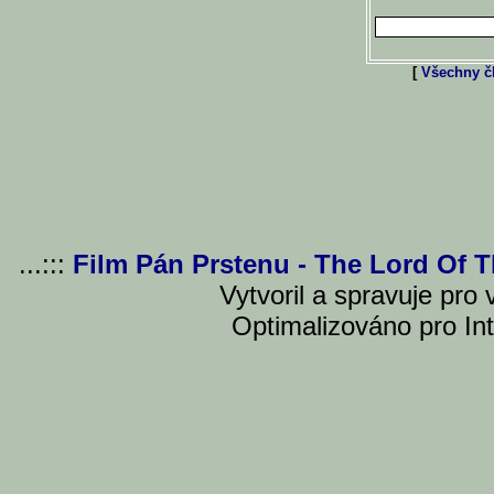
[
Všechny čl
...:::
Film Pán Prstenu - The Lord Of 
Vytvoril a spravuje pro
Optimalizováno pro Int