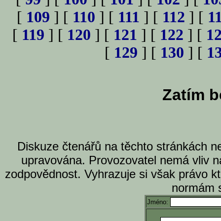
[
109
] [
110
] [
111
] [
112
] [
1
[
119
] [
120
] [
121
] [
122
] [
1
[
129
] [
130
] [
1
Zatím b
Diskuze čtenářů na těchto stránkách n
upravována. Provozovatel nemá vliv n
zodpovědnost. Vyhrazuje si však právo k
normám s
Jméno: