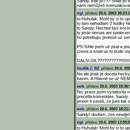
Sandy, kde jsi??? Snad jsi 
námi nemůžeš komunikovat?!!
rigl
, přidáno
20.6. 2003 20:23:
to Huhulak: Mohl by si to u
to tam nehodlam 2 hodky hl
to Sandy: Nechtel bys trochu
ty jeste nemas ani spolecens
ho potrebuju, protoze uz sem
PS:Tohle jsem už psal a pou
znova a snad uz to bude usp
DALSI DIL??????????!!!!!!!!!!
šoufák č. B2
, přidáno
20.6. 20
No ale jinak je docela hezky
bavim. A Hlavně se už N
evik
, přidáno
20.6. 2003 18:36:
No, prave jsem vynalozila ve
precetla komentare. Sandy, 
jenom ti zavidi, ze jses tak s
evik
, přidáno
20.6. 2003 18:21:
Sandy! doufam, zes neodjel 
rigl
, přidáno
19.6. 2003 13:55:
to Huhulak: Mohl by si to u