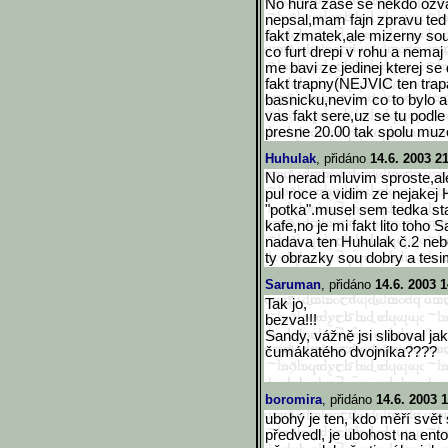
No hura zase se nekdo ozva
nepsal,mam fajn zpravu ted
fakt zmatek,ale mizerny sou
co furt drepi v rohu a nemaj
me bavi ze jedinej kterej se
fakt trapny(NEJVIC ten trap
basnicku,nevim co to bylo a
vas fakt sere,uz se tu podl
presne 20.00 tak spolu muz
Huhulak
, přidáno
14.6. 2003 2
No nerad mluvim sproste,ale
pul roce a vidim ze nejakej
"potka".musel sem tedka sta
kafe,no je mi fakt lito toho 
nadava ten Huhulak č.2 nebo 
ty obrazky sou dobry a tesi
Saruman
, přidáno
14.6. 2003 1
Tak jo,
bezva!!!
Sandy, vážně jsi sliboval jak
čumákatého dvojníka????
boromira
, přidáno
14.6. 2003 
ubohý je ten, kdo měří svět 
předvedl, je ubohost na ento