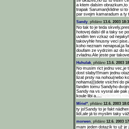
se ukazes,no uz tu visim cel
a ktem dalsim obrazkum,to j
trapak Saruman(klidne si to
par svejm kamaradum a ty ti
Sandy
, přidáno
13.6. 2003 18:
No tak to je teda skvely,pr
hotovej dalsi dil a taky se p
uvidim ten vzkaz od nejaky
takovyhle hnusny veci pise.
koho neznam nenapsal,ja fak
doufam ze vydrzim az do kon
zvladnu.Ale jeste par takovejh
Huhulak
, přidáno
13.6. 2003 1
No musim rict jednu vec,je to
dost slaby!!!mam jednu ota
lizat prsty na nohou(nebo 
nohama)))dete vsichni do pi
fandim tomu Sandyho dvojniko
Sandy na vs vysral ale pak 
koule libi a.....
Míriel*
, přidáno
12.6. 2003 18:
ty jo!Sandy to je fakt nádher
lidí,ale já to myslim taky vá
morwen
, přidáno
12.6. 2003 17
mam jeden dotazík to už je