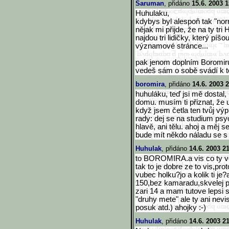
Saruman
, přidáno
15.6. 2003 1
Huhulaku,
kdybys byl alespoň tak "norm
nějak mi přijde, že na ty tri
najdou tri lidičky, který píš
významové stránce...
pak jenom doplním Boromiru:
vedeš sám o sobě svádí k to
boromira
, přidáno
14.6. 2003 
huhuláku, teď jsi mě dostal
domu. musím ti přiznat, že 
když jsem četla ten tvůj vý
rady: dej se na studium psyc
hlavě, ani tělu. ahoj a měj se
bude mít někdo náladu se s 
Huhulak
, přidáno
14.6. 2003 2
to BOROMIRA.a vis co ty vole
tak to je dobre ze to vis,pr
vubec holku?jo a kolik ti je
150,bez kamaradu,skvelej p
zari 14 a mam tutove lepsi s
"druhy mete" ale ty ani nev
posuk atd.) ahojky :-)
Huhulak
, přidáno
14.6. 2003 2