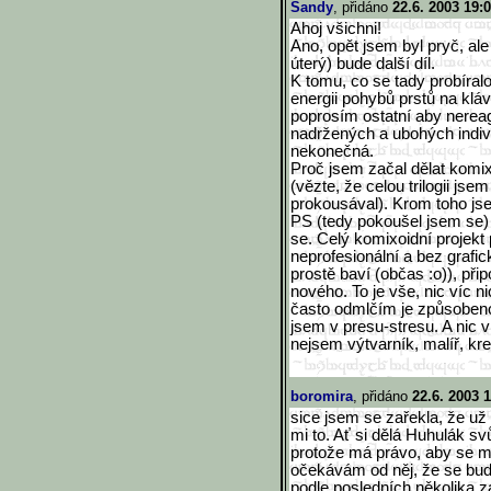
Sandy
, přidáno
22.6. 2003 19:
Ahoj všichni!
Ano, opět jsem byl pryč, al
úterý) bude další díl.
K tomu, co se tady probíral
energii pohybů prstů na klá
poprosím ostatní aby nereag
nadržených a ubohých indivi
nekonečná.
Proč jsem začal dělat komi
(vězte, že celou trilogii jse
prokousával). Krom toho jse
PS (tedy pokoušel jsem se) a
se. Celý komixoidní projekt
neprofesionální a bez grafi
prostě baví (občas :o)), př
nového. To je vše, nic víc n
často odmlčím je způsobeno
jsem v presu-stresu. A nic 
nejsem výtvarník, malíř, kre
boromira
, přidáno
22.6. 2003 
sice jsem se zařekla, že už
mi to. Ať si dělá Huhulák sv
protože má právo, aby se mu 
očekávám od něj, že se bude
podle posledních několika z