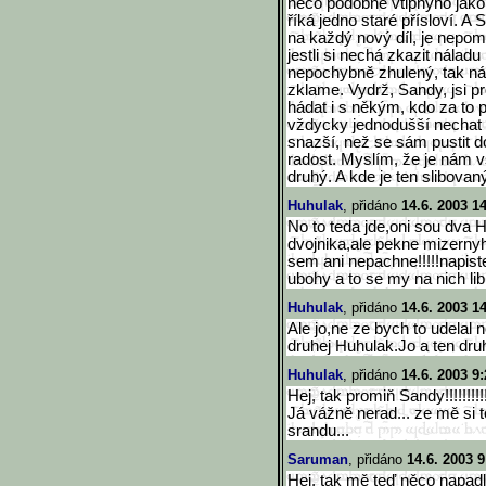
něco podobně vtipnýho jak
říká jedno staré přísloví. 
na každý nový díl, je nepom
jestli si nechá zkazit nála
nepochybně zhulený, tak ná
zklame. Vydrž, Sandy, jsi pr
hádat i s někým, kdo za to 
vždycky jednodušší nechat s
snazší, než se sám pustit 
radost. Myslím, že je nám v
druhý. A kde je ten slibovan
Huhulak
, přidáno
14.6. 2003 1
No to teda jde,oni sou dva
dvojnika,ale pekne mizerny
sem ani nepachne!!!!!napist
ubohy a to se my na nich libi
Huhulak
, přidáno
14.6. 2003 1
Ale jo,ne ze bych to udelal n
druhej Huhulak.Jo a ten dr
Huhulak
, přidáno
14.6. 2003 9:
Hej, tak promiň Sandy!!!!!!!!!!!
Já vážně nerad... ze mě si 
srandu...
Saruman
, přidáno
14.6. 2003 9
Hej, tak mě teď něco napadlo