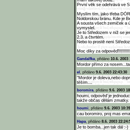
mám takovej dotaz.
První věk se odehrává ve 
Myslím tím, jako třeba DÓR
Noldorskou bránu. Kde je Be
A sousta všech zemiček a úz
vymyslel.
Je to Středozem v níž se j
2.3. a čtvrtém.
Nebo to prostě není Středoz
Moc díky za odpověď!!!!!!!!!!
Gandalfka
, přidáno
10.6. 2003 
Mordor přímo za nosem...ta
el
, přidáno
9.6. 2003 22:43:30
"Mordor je doleva,nebo dop
těším....
boromira
, přidáno
9.6. 2003 18
houmi, odpověď je jednoduc
takže občas dělám zmatky. 
houmi
, přidáno
9.6. 2003 10:3
cau boromiro, proj mas ema
Hapa
, přidáno
8.6. 2003 22:24:
Je to bomba...jen tak dál :-)