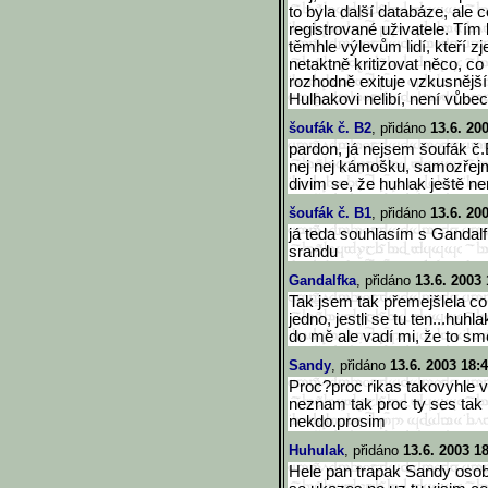
to byla další databáze, ale 
registrované uživatele. Tím
těmhle výlevům lidí, kteří z
netaktně kritizovat něco, co 
rozhodně exituje vzkusnějš
Hulhakovi nelibí, není vůbec
šoufák č. B2
, přidáno
13.6. 20
pardon, já nejsem šoufák č.
nej nej kámošku, samozřejm
divim se, že huhlak ještě ne
šoufák č. B1
, přidáno
13.6. 20
já teda souhlasím s Gandalf
srandu
Gandalfka
, přidáno
13.6. 2003 
Tak jsem tak přemejšlela c
jedno, jestli se tu ten...huh
do mě ale vadí mi, že to sm
Sandy
, přidáno
13.6. 2003 18:
Proc?proc rikas takovyhle ve
neznam tak proc ty ses tak
nekdo.prosim
Huhulak
, přidáno
13.6. 2003 1
Hele pan trapak Sandy osobn