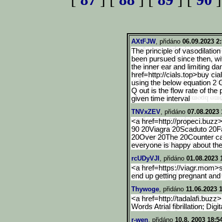
AXtFJW
, přidáno
06.09.2023 2
The principle of vasodilation 
been pursued since then, wit
the inner ear and limiting d
href=http://cials.top>buy ci
using the below equation 2 
Q out is the flow rate of the
given time interval
TNVxZEV
, přidáno
07.08.2023 
<a href=http://propeci.buzz
90 20Viagra 20Scaduto 20F
20Over 20The 20Counter can
everyone is happy about the
rcUDyVJI
, přidáno
01.08.2023 
<a href=https://viagr.mom>
end up getting pregnant and
Thywoge
, přidáno
11.06.2023 
<a href=http://tadalafi.buzz
Words Atrial fibrillation; Dig
r-wen
, přidáno
10.8. 2003 18:5