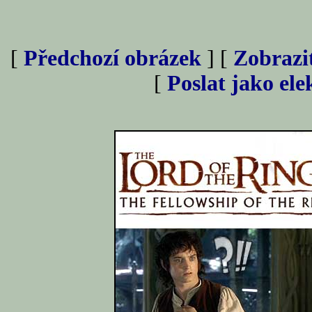
[
Předchozí obrázek
] [
Zobrazi
[
Poslat jako el