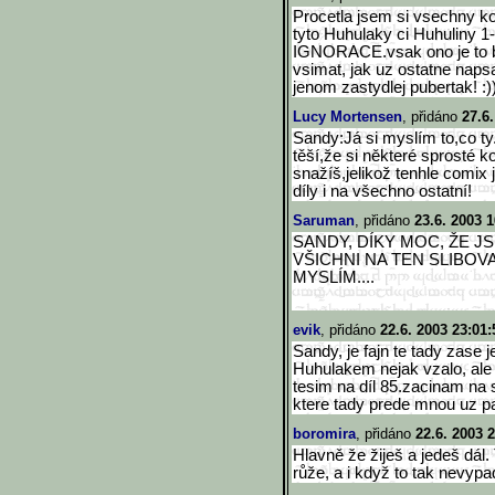
Procetla jsem si vsechny k
tyto Huhulaky ci Huhuliny 1-
IGNORACE.vsak ono je to br
vsimat, jak uz ostatne napsa
jenom zastydlej pubertak! :)
Lucy Mortensen
, přidáno
27.6.
Sandy:Já si myslím to,co t
těší,že si některé sprosté 
snažíš,jelikož tenhle comix 
díly i na všechno ostatní!
Saruman
, přidáno
23.6. 2003 1
SANDY, DÍKY MOC, ŽE JS
VŠICHNI NA TEN SLIBOVA
MYSLÍM....
evik
, přidáno
22.6. 2003 23:01:
Sandy, je fajn te tady zase 
Huhulakem nejak vzalo, ale 
tesim na díl 85.zacinam na 
ktere tady prede mnou uz par 
boromira
, přidáno
22.6. 2003 
Hlavně že žiješ a jedeš dál. 
růže, a i když to tak nevypa