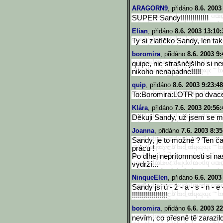
ARAGORN9
, přidáno
8.6. 2003
SUPER Sandy!!!!!!!!!!!!!!
Elian
, přidáno
8.6. 2003 13:10:
Ty si zlatíčko Sandy, len tak 
boromira
, přidáno
8.6. 2003 9:
quipe, nic strašnějšího si 
nikoho nenapadne!!!!!
quip
, přidáno
8.6. 2003 9:23:48
To:Boromira:LOTR po dvace
Klára
, přidáno
7.6. 2003 20:56:
Děkuji Sandy, už jsem se mo
Joanna
, přidáno
7.6. 2003 8:35
Sandy, je to možné ? Ten čas
prácu !
Po dlhej neprítomnosti si n
vydrží...
NinqueElen
, přidáno
6.6. 2003
Sandy jsi ú - ž - a - s - n - e -j!!!
!!!!!!!!!!!!!!!!!!
boromira
, přidáno
6.6. 2003 22
nevím, co přesně tě zarazilo