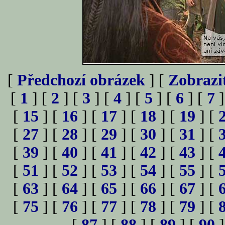
[
Předchozí obrázek
] [
Zobrazi
[
1
] [
2
] [
3
] [
4
] [
5
] [
6
] [
7
]
[
15
] [
16
] [
17
] [
18
] [
19
] [
[
27
] [
28
] [
29
] [
30
] [
31
] [
[
39
] [
40
] [
41
] [
42
] [
43
] [
[
51
] [
52
] [
53
] [
54
] [
55
] [
[
63
] [
64
] [
65
] [
66
] [
67
] [
[
75
] [
76
] [
77
] [
78
] [
79
] [
[
87
] [
88
] [
89
] [
90
]