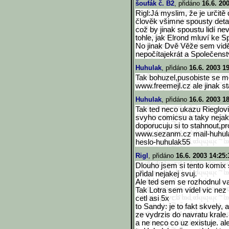
šoufák č. B2
, přidáno
16.6. 20
Rigl:Já myslim, že je určitě
člověk všimne spousty detai
což by jinak spoustu lidí ne
tohle, jak Elrond mluví ke Sp
No jinak Dvě Věže sem viděl
nepočítajekrát a Společenst
Huhulak
, přidáno
16.6. 2003 1
Tak bohuzel,pusobiste se 
www.freemejl.cz ale jinak st
Huhulak
, přidáno
16.6. 2003 1
Tak ted neco ukazu Rieglov
svyho comicsu a taky nejak
doporucuju si to stahnout,pr
www.sezanm.cz mail-huhul
heslo-huhulak55
Rigl
, přidáno
16.6. 2003 14:25:
Dlouho jsem si tento komix
přidal nejakej svuj.
Ale ted sem se rozhodnul v
Tak Lotra sem videl vic nez
cetl asi 5x
to Sandy: je to fakt skvely,
ze vydrzis do navratu krale.
a ne neco co uz existuje. al