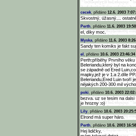
cecek
, přidáno
12.6. 2003 7:07
Skvostný, úžasný.... ostatn
Perth
, přidáno
11.6. 2003 19:50
el, díky moc.
Myska
, přidáno
11.6. 2003 8:26
Sandy ten komiks je fakt supe
el
, přidáno
10.6. 2003 23:46:34
Perth:příběhy Prvního věku
Beleriandu,který byl na kon
se západně od Ered Luin,co
mapky,jež je v 1.a 2.díle P
Beleriandu,Ered Luin tvoří je
nějakých 200-300 mil výcho
poki
, přidáno
10.6. 2003 22:02
bezva. uz se tesim na dalsi 
je hrozny :o)
Lily
, přidáno
10.6. 2003 20:25:
Elrond má super háro.
Perth
, přidáno
10.6. 2003 16:5
Hej lidičky,