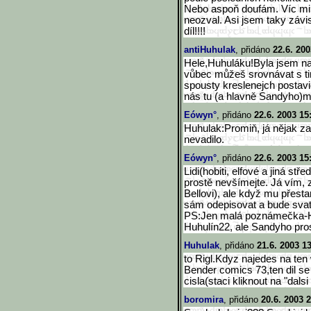
Nebo aspoň doufám. Víc mi
neozval. Asi jsem taky závi
díl!!!!
antiHuhulak
, přidáno
22.6. 200
Hele,Huhuláku!Byla jsem na
vůbec můžeš srovnávat s ti
spousty kreslenejch postav
nás tu (a hlavně Sandyho)m
Eówyn°
, přidáno
22.6. 2003 15
Huhulak:Promiň, já nějak za
nevadilo.
Eówyn°
, přidáno
22.6. 2003 15
Lidi(hobiti, elfové a jiná st
prostě nevšímejte. Já vím, 
Bellovi), ale když mu přesta
sám odepisovat a bude svatý
PS:Jen malá poznámečka-Huh
Huhulín22, ale Sandyho pro
Huhulak
, přidáno
21.6. 2003 1
to Rigl.Kdyz najedes na ten
Bender comics 73,ten dil se
cisla(staci kliknout na "dalsi
boromira
, přidáno
20.6. 2003 