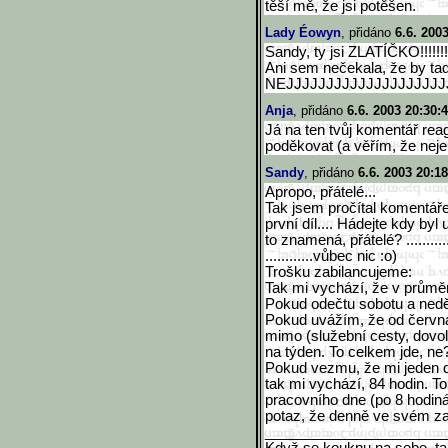
těší mě, že jsi potěšen.
Lady Éowyn
, přidáno
6.6. 200
Sandy, ty jsi ZLATÍČKO!!!!!!!
Ani sem nečekala, že by tady
NEJJJJJJJJJJJJJJJJJJJJ
Anja
, přidáno
6.6. 2003 20:30:
Já na ten tvůj komentář reag
poděkovat (a věřím, že nej
Sandy
, přidáno
6.6. 2003 20:18
Apropo, přátelé...
Tak jsem pročítal komentář
první díl.... Hádejte kdy byl
to znamená, přátelé? ..............
............vůbec nic :o)
Trošku zabilancujeme:
Tak mi vychází, že v průměru
Pokud odečtu sobotu a neděli
Pokud uvážím, že od červn
mimo (služební cesty, dovol
na týden. To celkem jde, ne
Pokud vezmu, že mi jeden díl
tak mi vychází, 84 hodin. To
pracovního dne (po 8 hodiná
potaz, že denně ve svém za
______________________