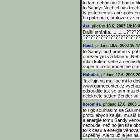
to tam nehodlam 2 hodky hl
to Sandy: Nechtel bys trochu
ty jeste nemas ani spolecens
ho potrebuju, protoze uz sem
Ara
, přidáno
18.6. 2003 18:16:
Další stránka.............????
??????????????????????
Hand
, přidáno
18.6. 2003 16:47
to Sandy: buď prosím v poho
omezeným vzděláním. Nehled
mlátí kolem sebe a nenávid
super a já stoprocentně oceň
Huhulak
, přidáno
17.6. 2003 2
Tak fajn na mail se mi to do
www.gamecenter.cz vychazi 
odsoudite tak se tam muze
neleknete se,ten Bender se
boromira
, přidáno
17.6. 2003 
to rigl: souhlasím se Sarum
proto, abych zaujal, musíš 
a energie tomu Sandy věnova
nezbude, než ho jen tiše ob
tolik času a energie věnoval 
úspěšný. Ale to už je jen na