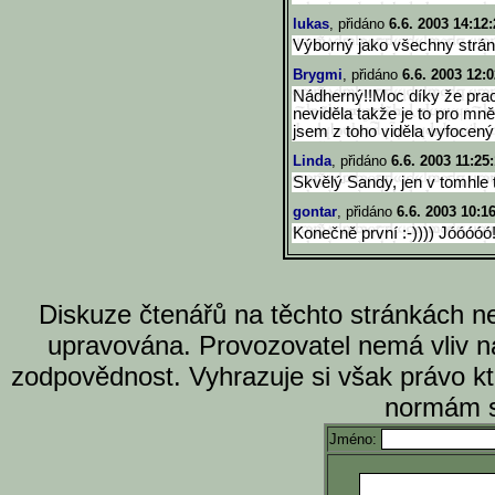
lukas
, přidáno
6.6. 2003 14:12:
Výborný jako všechny strá
Brygmi
, přidáno
6.6. 2003 12:0
Nádherný!!Moc díky že pracu
neviděla takže je to pro mn
jsem z toho viděla vyfocený a
Linda
, přidáno
6.6. 2003 11:25
Skvělý Sandy, jen v tomhle 
gontar
, přidáno
6.6. 2003 10:1
Konečně první :-)))) Jóóóóó!!
Diskuze čtenářů na těchto stránkách n
upravována. Provozovatel nemá vliv n
zodpovědnost. Vyhrazuje si však právo k
normám s
Jméno: