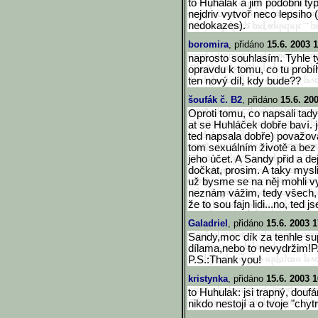
to Huhalak a jim podobni typ
nejdriv vytvoř neco lepsiho 
nedokazes).
boromira
, přidáno
15.6. 2003 
naprosto souhlasím. Tyhle t
opravdu k tomu, co tu probí
ten nový díl, kdy bude??
šoufák č. B2
, přidáno
15.6. 20
Oproti tomu, co napsali tady
at se Huhláček dobře baví. jo
ted napsala dobře) považoval
tom sexuálním životě a bez
jeho účet. A Sandy přid a de
dočkat, prosim. A taky mysli
už bysme se na něj mohli vyk
neznám vážim, tedy všech, 
že to sou fajn lidi...no, ted
Galadriel
, přidáno
15.6. 2003 1
Sandy,moc dík za tenhle su
dílama,nebo to nevydržim!P
P.S.:Thank you!
kristynka
, přidáno
15.6. 2003 1
to Huhulak: jsi trapný, douf
nikdo nestojí a o tvoje "chyt