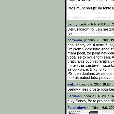
Když se kouknu na sebe, tak 
______________________
Prosím, neragujte na tento 
______________________
Sandy
, přidáno
6.6. 2003 19:52
Děkuji boromiro. Jen mě zará
:o)
boromira
, přidáno
6.6. 2003 19
ahoj sandy, ani ti nemůžu 
Už jsem viděla lotra snad s
mám pocit, že jsem neviděla 
voda, že to byl jenom sen. 
vrátit, aniž bych zchvátila 
mi ten čas zastavil, můžu 
až do konce. Díky, díky.
PS: Jen doufám, že se dost
dobrák natočí lotra po dvacet
evik
, přidáno
6.6. 2003 18:29:5
Sandy - jses proste bozskej 
Saruman
, přidáno
6.6. 2003 16
díky Sandy, že to pro nás dě
Palanedowen
, přidáno
6.6. 20
Nááááádhera!!!!!!!!