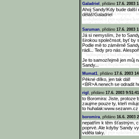
Galadriel
, přidáno
17.6. 2003 1
Ahoj Sandy!Kdy bude další d
děláš!Galadriel
Saruman
, přidáno
17.6. 2003 1
Já si nemyslím, že to Sandy
širokou společnsot, byť by s
Podle mě to záměrně Sandy d
rádi... Tedy pro nás. Alespo
Je to samozřejmě jen můj ná
Sandy...
Mumat1
, přidáno
17.6. 2003 14
Pěkné dílko, jen tak dál!
<BR>A nenech se odradit hu
rigl
, přidáno
17.6. 2003 9:51:41
to Boromira: Jiste, protoze b
zaujme pouze ty, kteří milu
to huhalak:www.sezanm.cz -
boromira
, přidáno
16.6. 2003 
nepatřím k těm šťastným, c
poprvé. Ale kdyby Sandy vy
viděla taky.