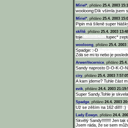
Míriel*
, přidáno
25.4. 2003 15:
wooloong:Dík všimla jsem si
Míriel*
, přidáno
25.4. 2003 15:
Pipin má šíleně super hlášk
skřítě
, přidáno
25.4. 2003 13:4
toje.....................tupec
* zep
wooloong
, přidáno
25.4. 2003 
Spadge: :-D
Zdá se mi to nebo je posledn
ArwenVecernice
, přidáno
25.4.
Sandy naprosto D-O-K-O-N
ciry
, přidáno
25.4. 2003 7:57:0
A kam jdeme? Tuhle část mi
evik
, přidáno
24.4. 2003 21:19:
Super Sandy.Tohle je skvela
Spadge
, přidáno
24.4. 2003 20
Už se zěším na 162 díl!!! :)
Lady Éowyn
, přidáno
24.4. 20
Skvělý Sandy!!!!!!!! Jen tak
Jsem ráda, že se sem můžu