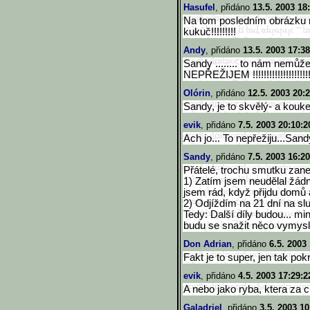
Hasufel
, přidáno
13.5. 2003 18
Na tom posledním obrázku 
kukuč!!!!!!!!!
Andy
, přidáno
13.5. 2003 17:38
Sandy ........ to nám nemůžeš
NEPŘEŽIJEM !!!!!!!!!!!!!!!!!!!!!!
Olórin
, přidáno
12.5. 2003 20:
Sandy, je to skvělý- a koukej 
evik
, přidáno
7.5. 2003 20:10:2
Ach jo... To nepřežiju...San
Sandy
, přidáno
7.5. 2003 16:20
Přátelé, trochu smutku zane
1) Zatím jsem neudělal žádn
jsem rád, když přijdu domů 
2) Odjíždím na 21 dní na sl
Tedy: Další díly budou... m
budu se snažit něco vymysl
Don Adrian
, přidáno
6.5. 2003
Fakt je to super, jen tak po
evik
, přidáno
4.5. 2003 17:29:2
A nebo jako ryba, ktera za 
Galadriel
, přidáno
3.5. 2003 10