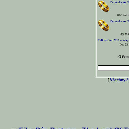
Pozvánka na T
Dne
12.11
Pozvánka na T
Dne
9.1
TolkienCon 2014 – fotky,
Dne
23.
O čem 
[
Všechny čl