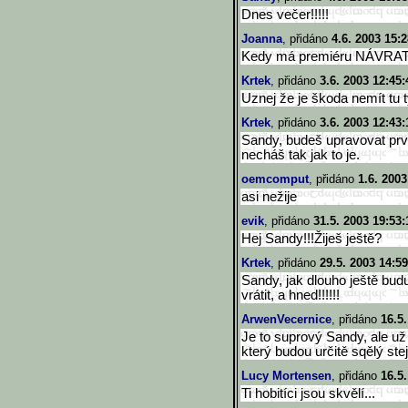
Dnes večer!!!!!
Joanna
, přidáno
4.6. 2003 15:2
Kedy má premiéru NÁVR
Krtek
, přidáno
3.6. 2003 12:45:
Uznej že je škoda nemít tu 
Krtek
, přidáno
3.6. 2003 12:43:
Sandy, budeš upravovat prvn
necháš tak jak to je.
oemcomput
, přidáno
1.6. 2003
asi nežije
evik
, přidáno
31.5. 2003 19:53:
Hej Sandy!!!Žiješ ještě?
Krtek
, přidáno
29.5. 2003 14:59
Sandy, jak dlouho ještě budu
vrátit, a hned!!!!!!
ArwenVecernice
, přidáno
16.5
Je to suprový Sandy, ale u
který budou určitě sqělý ste
Lucy Mortensen
, přidáno
16.5.
Ti hobitíci jsou skvělí...