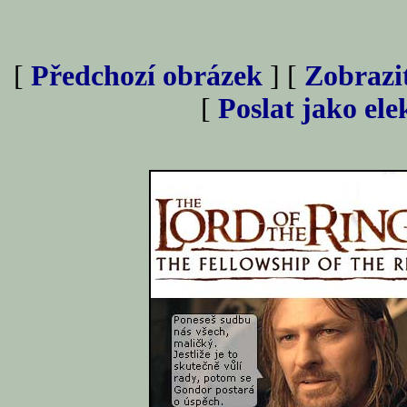
[
Předchozí obrázek
] [
Zobrazi
[
Poslat jako el