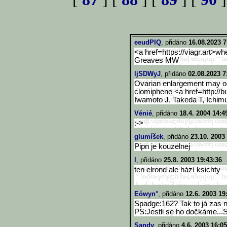
eeudPIQ
, přidáno
16.08.2023 7
<a href=https://viagr.art>wh
Greaves MW
ljSDWyJ
, přidáno
02.08.2023 7
Ovarian enlargement may occ
clomiphene <a href=http://bu
Iwamoto J, Takeda T, Ichim
Vénié
, přidáno
18.4. 2004 14:4
:->
glumíšek
, přidáno
23.10. 2003
Pipn je kouzelnej
l
, přidáno
25.8. 2003 19:43:36
ten elrond ale hází ksichty
Eówyn°
, přidáno
12.6. 2003 19
Spadge:162? Tak to já zas n
PS:Jestli se ho dočkáme..
Sandy
, přidáno
4.6. 2003 16:05