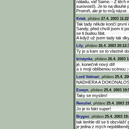
náladu, viď Same. - Z těch 
surovost!). Je to na dlouhé 
Promiň, ale je to můj názor.
Krtek
, přidáno
27.4. 2003 11:22
Tak tady někde končí první 
Sandy, před chvíli jsem ti p
se ti budou líbit.
A když už jsem tady tak dky 
Lily
, přidáno
26.4. 2003 20:12:
Ty jo a kam se to vlastně do
kristynka
, přidáno
26.4. 2003 1
jé, konečně nový díl!
a s mojí oblíbenou scénou ;-
Lord Vetinari
, přidáno
25.4. 20
NADHERA A DOKONALO
Eowyn
, přidáno
25.4. 2003 19:
Taky se myslim!
Renuliel
, přidáno
25.4. 2003 1
Jo je to fakt super!
Brygmi
, přidáno
25.4. 2003 19
tak tenhle díl se ti obzvláš
je jedna z mých nejoblibeněj