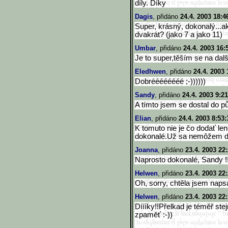
díly. Díky
Dagis
, přidáno
24.4. 2003 18:4
Super, krásný, dokonalý...ak
dvakrát? (jako 7 a jako 11)
Umbar
, přidáno
24.4. 2003 16:
Je to super,těším se na dalš
Eledhwen
, přidáno
24.4. 2003 
Dobréééééééé ;-))))))
Sandy
, přidáno
24.4. 2003 9:21
A tímto jsem se dostal do půl
Elian
, přidáno
24.4. 2003 8:53:
K tomuto nie je čo dodať le
dokonalé.Už sa nemôžem d
Joanna
, přidáno
23.4. 2003 22
Naprosto dokonalé, Sandy !!
Helwen
, přidáno
23.4. 2003 22
Oh, sorry, chtěla jsem nap
Helwen
, přidáno
23.4. 2003 22
Díííky!!Přelkad je téměř ste
zpaměť :-))