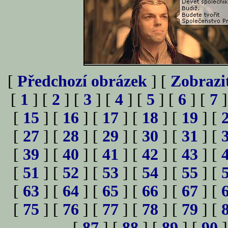
[
Předchozí obrázek
] [
Zobrazi
[
1
] [
2
] [
3
] [
4
] [
5
] [
6
] [
7
]
[
15
] [
16
] [
17
] [
18
] [
19
] [
[
27
] [
28
] [
29
] [
30
] [
31
] [
[
39
] [
40
] [
41
] [
42
] [
43
] [
[
51
] [
52
] [
53
] [
54
] [
55
] [
[
63
] [
64
] [
65
] [
66
] [
67
] [
[
75
] [
76
] [
77
] [
78
] [
79
] [
[
87
] [
88
] [
89
] [
90
]