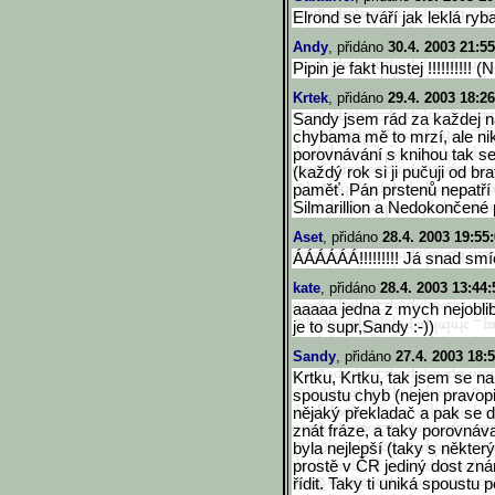
Elrond se tváří jak leklá ryb
Andy
, přidáno
30.4. 2003 21:55
Pipin je fakt hustej !!!!!!!!!
Krtek
, přidáno
29.4. 2003 18:26
Sandy jsem rád za každej n
chybama mě to mrzí, ale ni
porovnávání s knihou tak s
(každý rok si ji pučuji od br
paměť. Pán prstenů nepatří
Silmarillion a Nedokončené 
Aset
, přidáno
28.4. 2003 19:55
ÁÁÁÁÁÁ!!!!!!!!! Já snad smí
kate
, přidáno
28.4. 2003 13:44:
aaaaa jedna z mych nejoblib
je to supr,Sandy :-))
Sandy
, přidáno
27.4. 2003 18:
Krtku, Krtku, tak jsem se na 
spoustu chyb (nejen pravopi
nějaký překladač a pak se 
znát fráze, a taky porovnáv
byla nejlepší (taky s někter
prostě v ČR jediný dost zn
řídit. Taky ti uniká spoustu