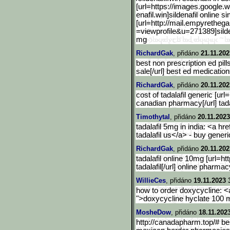
[url=https://images.googl
e.w
enafil.win]sildenafil online s
[url=http://mail.empyretheg
=viewprofile&u=271389]sild
mg
RichardGak
, přidáno
21.11.202
best non prescription ed pill
sale[/url] best ed medicatio
RichardGak
, přidáno
20.11.202
cost of tadalafil generic [url=h
canadian pharmacy[/url] tadal
Timothytal
, přidáno
20.11.2023
tadalafil 5mg in india: <a hre
tadalafil us</a> - buy generi
RichardGak
, přidáno
20.11.202
tadalafil online 10mg [url=htt
tadalafil[/url] online pharma
WillieCes
, přidáno
19.11.2023 
how to order doxycycline: <a
">doxycycline hyclate 100 
MosheDow
, přidáno
18.11.202
http://canadapharm.top/# b