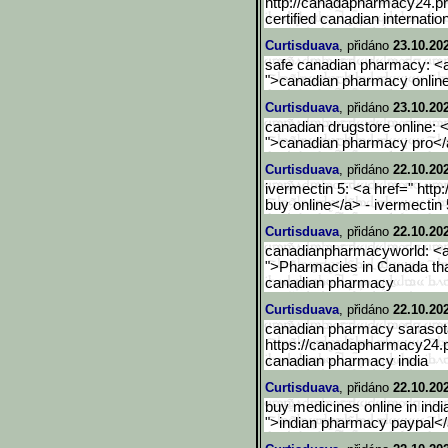
http://canadapharmacy24.pr
certified canadian internati
Curtisduava
, přidáno
23.10.20
safe canadian pharmacy: <a
">canadian pharmacy onlin
Curtisduava
, přidáno
23.10.20
canadian drugstore online: 
">canadian pharmacy pro</
Curtisduava
, přidáno
22.10.20
ivermectin 5: <a href=" http
buy online</a> - ivermectin
Curtisduava
, přidáno
22.10.20
canadianpharmacyworld: <a 
">Pharmacies in Canada that
canadian pharmacy
Curtisduava
, přidáno
22.10.20
canadian pharmacy sarasota
https://canadapharmacy24.p
canadian pharmacy india
Curtisduava
, přidáno
22.10.20
buy medicines online in indi
">indian pharmacy paypal</a