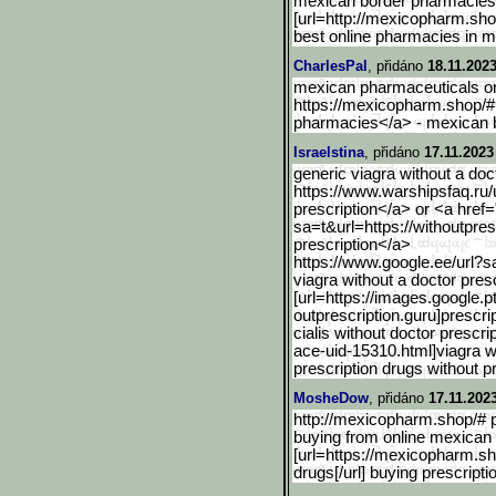
mexican border pharmacies 
[url=http://mexicopharm.sho
best online pharmacies in 
CharlesPal
, přidáno
18.11.2023
mexican pharmaceuticals on
https://mexicopharm.shop/#
pharmacies</a> - mexican b
Israelstina
, přidáno
17.11.2023
generic viagra without a doc
https://www.warshipsfaq.ru
prescription</a> or <a href=
sa=t&url=https://withoutpres
prescription</a>
https://www.google.ee/url
?sa
viagra without a doctor presc
[url=https://images.googl
e.p
outprescription.guru]prescri
cialis without doctor prescr
ace-uid-15310.html]viagra wi
prescription drugs without pr
MosheDow
, přidáno
17.11.202
http://mexicopharm.shop/# p
buying from online mexica
[url=https://mexicopharm.sh
drugs[/url] buying prescript