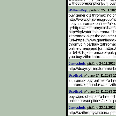
without prescription[/url] b
WilliamDop
, přidáno
25.11.202
buy generic zithromax no pr
http://www.chaoren.group/h
i buy zithromax online</a> o
q
=https://azithromycin.bar 
http://kyivstar-inet.com/
redi
zithromax over the counter
[url=https://www.quanlaod
a.
thromycin.bar]buy zithromax
online cheap and [url=https:
u=547016]zithro
max z-pak p
you buy zithromax
Jamesbuh
, přidáno
24.11.2023
http://doxycycline.forum/#
Scottcot
, přidáno
24.11.2023 1
zithromax buy online: <a hre
zithromax canada</a> - zith
Scottcot
, přidáno
23.11.2023 2
buy cipro cheap: <a href=" h
online prescription</a> - ci
Jamesbuh
, přidáno
23.11.2023
http://azithromycin.bar/# pu