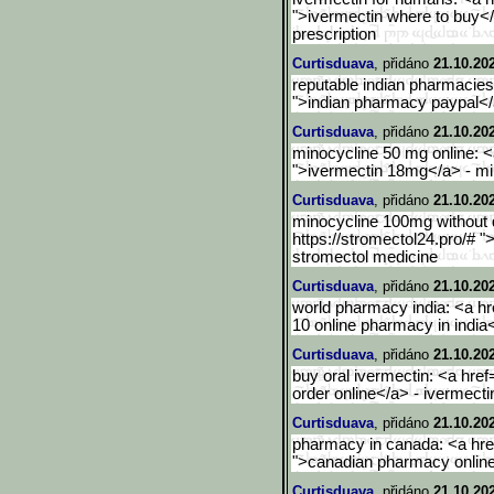
">ivermectin where to buy<
prescription
Curtisduava
, přidáno
21.10.20
reputable indian pharmacies
">indian pharmacy paypal</a
Curtisduava
, přidáno
21.10.20
minocycline 50 mg online: <a
">ivermectin 18mg</a> - mi
Curtisduava
, přidáno
21.10.20
minocycline 100mg without d
https://stromectol24.pro/# "
stromectol medicine
Curtisduava
, přidáno
21.10.20
world pharmacy india: <a hr
10 online pharmacy in india
Curtisduava
, přidáno
21.10.20
buy oral ivermectin: <a href
order online</a> - ivermecti
Curtisduava
, přidáno
21.10.20
pharmacy in canada: <a hre
">canadian pharmacy onlin
Curtisduava
, přidáno
21.10.20