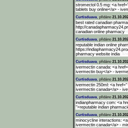
stromectol 0.5 mg: <a href="
tablets buy online</a> - iv
Curtisduava
, přidáno
21.10.20
best rated canadian pharma
http://canadapharmacy24.pro
canadian online pharmacy
Curtisduava
, přidáno
21.10.20
reputable indian online pha
https://indiapharmacy24.pro/
pharmacy website india
Curtisduava
, přidáno
21.10.20
ivermectin canada: <a href="
ivermectin buy</a> - ivermect
Curtisduava
, přidáno
21.10.20
ivermectin 250ml: <a href=" 
ivermectin canada</a> - ive
Curtisduava
, přidáno
21.10.20
indianpharmacy com: <a hre
">reputable indian pharmaci
Curtisduava
, přidáno
21.10.20
minocycline interactions: <a
ivermectin canada</a> - mi