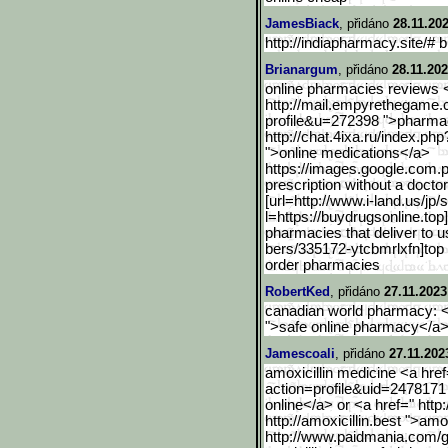
JamesBiack
, přidáno
28.11.20
http://indiapharmacy.site/# 
Brianargum
, přidáno
28.11.202
online pharmacies reviews 
http://mail.empyrethegame.
profile&u=272398 ">pharmac
http://chat.4ixa.ru/index.php
">online medications</a>
https://images.google.com
.
prescription without a doct
[url=http://www.i-land.us
/jp/
l=https://buydrugsonline.top
pharmacies that deliver to u
bers/335172-ytcbmrlxfn]top 
order pharmacies
RobertKed
, přidáno
27.11.2023
canadian world pharmacy: <a
">safe online pharmacy</a
Jamescoali
, přidáno
27.11.202
amoxicillin medicine <a href
action=profile&uid=2478
171
online</a> or <a href=" http
http://amoxicillin.best ">am
http://www.paidmania.com/
g