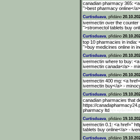
canadian pharmacy 365: <a 
">best pharmacy online</a>
Curtisduava
, přidáno
20.10.20
ivermectin over the counter 
">stromectol tablets buy on
Curtisduava
, přidáno
20.10.20
top 10 pharmacies in india: 
">buy medicines online in i
Curtisduava
, přidáno
20.10.20
ivermectin where to buy: <a 
ivermectin canada</a> - min
Curtisduava
, přidáno
20.10.20
ivermectin 400 mg: <a href=
ivermectin buy</a> - minocy
Curtisduava
, přidáno
19.10.20
canadian pharmacies that del
https://canadapharmacy24.
pharmacy ltd
Curtisduava
, přidáno
19.10.20
ivermectin 0.1: <a href=" ht
tablets buy online</a> - ive
Curtisduava
, přidáno
19.10.20