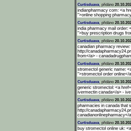
Curtisduava
, přidáno
20.10.20
indianpharmacy com: <a hre
">online shopping pharmacy 
Curtisduava
, přidáno
20.10.20
india pharmacy mail order: 
">buy prescription drugs fr
Curtisduava
, přidáno
20.10.20
canadian pharmacy review: 
http://canadapharmacy24.pr
from</a> - canadadrugpha
Curtisduava
, přidáno
20.10.20
stromectol generic name: <a
">stromectol order online</
Curtisduava
, přidáno
20.10.20
generic stromectol: <a href=
ivermectin canada</a> - iv
Curtisduava
, přidáno
20.10.20
pharmacies in canada that sh
http://canadapharmacy24.p
canadianonlinepharmacy</
Curtisduava
, přidáno
20.10.20
buy stromectol online uk: <a