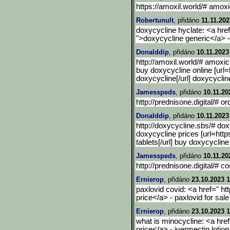
https://amoxil.world/# amoxic
Robertunult
, přidáno
11.11.202
doxycycline hyclate: <a href
">doxycycline generic</a> 
Donalddip
, přidáno
10.11.2023
http://amoxil.world/# amoxic
buy doxycycline online [url=
doxycycline[/url] doxycyclin
Jamesspeds
, přidáno
10.11.20
http://prednisone.digital/# o
Donalddip
, přidáno
10.11.2023
http://doxycycline.sbs/# dox
doxycycline prices [url=http
tablets[/url] buy doxycycline
Jamesspeds
, přidáno
10.11.20
http://prednisone.digital/# c
Ernierop
, přidáno
23.10.2023 1
paxlovid covid: <a href=" htt
price</a> - paxlovid for sale
Ernierop
, přidáno
23.10.2023 1
what is minocycline: <a href=
price</a> - ivermectin lotion