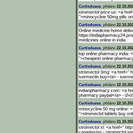
Curtisduava
, přidáno
22.10.20
stromectol price us: <a href
">minocycline 50mg pills on
Curtisduava
, přidáno
22.10.20
Online medicine home delive
https://indiapharmacy24.pro
medicines online in india
Curtisduava
, přidáno
22.10.20
top online pharmacy india: <
">cheapest online pharmacy
Curtisduava
, přidáno
22.10.20
stromectol 3mg: <a href=" h
ivermectin buy</a> - iverm
Curtisduava
, přidáno
22.10.20
indianpharmacy com: <a href
pharmacy paypal</a> - ď»żl
Curtisduava
, přidáno
22.10.20
minocycline 50 mg online: <a
">stromectol tablets buy onl
Curtisduava
, přidáno
21.10.20
stromectol xl: <a href=" htt
canada</a> - stromectol iv