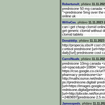
Robertunult
, přidáno
11.11.202
prednisone 50 mg canada: <a 
">prednisone 5mg over the 
online uk
WillieCes
, přidáno
11.11.2023 
can i get cheap clomid online
get generic clomid without d
clomid tablets
Donalddip
, přidáno
11.11.2023
http://propecia.sbs/# cost c
cortisol prednisone [url=http:
daily[/url] prednisone cost 
CarrolNuafe
, přidáno
11.11.202
prednisone 10mg canada <a
od=space&uid=10894 ">predn
https://cse.google.co.ck/url
pharmacy prednisone</a>
http://mathcourse.net/ind
ex.
ps://prednisone.digital/ pre
[url=https://images.googl
e.c
rednisone.digital]prednisone
[url=http://plixsite.net/forum
/
=2469697]prednisone 2.5 mg[
Jamesspeds
, přidáno
11.11.20