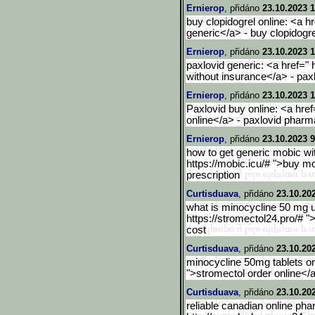
Ernierop
, přidáno
23.10.2023 1
buy clopidogrel online: <a hr
generic</a> - buy clopidogre
Ernierop
, přidáno
23.10.2023 1
paxlovid generic: <a href=" h
without insurance</a> - pa
Ernierop
, přidáno
23.10.2023 1
Paxlovid buy online: <a href
online</a> - paxlovid phar
Ernierop
, přidáno
23.10.2023 9
how to get generic mobic wi
https://mobic.icu/# ">buy mo
prescription
Curtisduava
, přidáno
23.10.20
what is minocycline 50 mg u
https://stromectol24.pro/# "
cost
Curtisduava
, přidáno
23.10.20
minocycline 50mg tablets onl
">stromectol order online</
Curtisduava
, přidáno
23.10.20
reliable canadian online ph