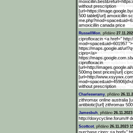
moxicillin.best&refurl=https:
without prescription
[url=https://image.google
.by
500 tablet[/url] amoxicillin s
me.php?mod=space&uid=6
amoxicillin canada price
RussellMon
, přidáno
27.11.202
ciprofloxacin <a href=" htt
mod=space&uid=601957 ">ci
https://maps.google.at/url?
cipro</a>
https://maps.google.com.s
b
ciprofloxacin
[url=http://images.google
.al
500mg best prices[/url] cipro
[url=http://www.xsyywx.co
mod=space&uid=45906]ď»
without prescription
Charleswramy
, přidáno
26.11.
zithromax online australia [u
antibiotic[/url] zithromax 50
Jamesbuh
, přidáno
26.11.2023
http://doxycycline.forum/# d
Scottcot
, přidáno
26.11.2023 1
purchase cipro: <a href=" ht