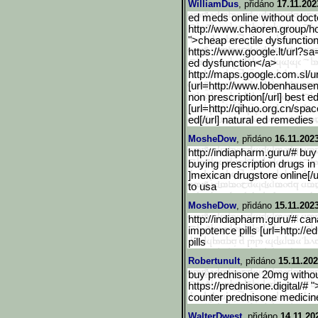
WilliamDus
, přidáno
17.11.202
ed meds online without docto
http://www.chaoren.group/h
">cheap erectile dysfunctio
https://www.google.lt/url?sa
ed dysfunction</a>
http://maps.google.com.sl
/u
[url=http://www.lobenhaus
en
non prescription[/url] best 
[url=http://qihuo.org.cn/spac
ed[/url] natural ed remedies
MosheDow
, přidáno
16.11.202
http://indiapharm.guru/# buy
buying prescription drugs i
]mexican drugstore online[/
to usa
MosheDow
, přidáno
15.11.202
http://indiapharm.guru/# ca
impotence pills [url=http://ed
pills
Robertunult
, přidáno
15.11.202
buy prednisone 20mg without
https://prednisone.digital/#
counter prednisone medicin
WalterDwest
, přidáno
14.11.20