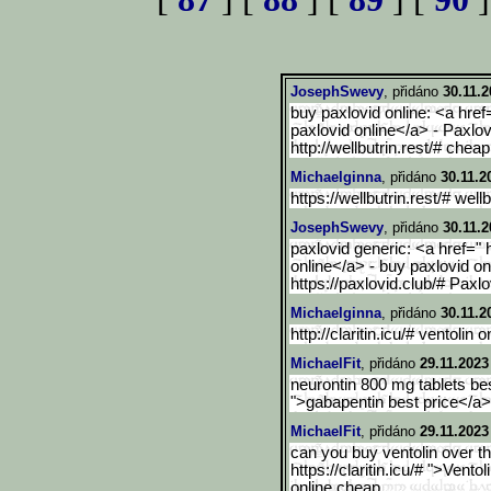
JosephSwevy
, přidáno
30.11.2
buy paxlovid online: <a href
paxlovid online</a> - Paxlov
http://wellbutrin.rest/# cheap
Michaelginna
, přidáno
30.11.2
https://wellbutrin.rest/# well
JosephSwevy
, přidáno
30.11.2
paxlovid generic: <a href=" 
online</a> - buy paxlovid on
https://paxlovid.club/# Paxl
Michaelginna
, přidáno
30.11.2
http://claritin.icu/# ventolin 
MichaelFit
, přidáno
29.11.2023
neurontin 800 mg tablets best
">gabapentin best price</a>
MichaelFit
, přidáno
29.11.2023
can you buy ventolin over th
https://claritin.icu/# ">Vento
online cheap