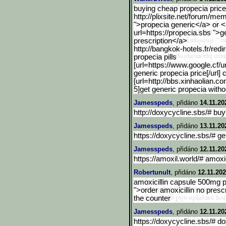
buying cheap propecia price
http://plixsite.net/forum/me
">propecia generic</a> or <a 
url=https://propecia.sbs ">g
prescription</a>
http://bangkok-hotels.fr/
redi
propecia pills
[url=https://www.google.c
f/u
generic propecia price[/url] 
[url=http://bbs.xinhaolian.c
5]get generic propecia withou
Jamesspeds
, přidáno
14.11.20
http://doxycycline.sbs/# buy
Jamesspeds
, přidáno
13.11.20
https://doxycycline.sbs/# ge
Jamesspeds
, přidáno
12.11.20
https://amoxil.world/# amoxi
Robertunult
, přidáno
12.11.202
amoxicillin capsule 500mg pr
">order amoxicillin no prescr
the counter
Jamesspeds
, přidáno
12.11.20
https://doxycycline.sbs/# d