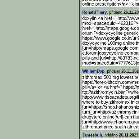
online prescription</a> - cip
RonaldThary
, přidáno
26.11.20
doxylin <a href=" http://
mod=space&uid=462316 ">do
href=" http://maps.google.c
orum ">doxycycline generic
https://www.google.co.in/
url
doxycycline 100mg online in
[url=http://maps.google.c
om.
e.forum]doxycycline compare
pills and [url=http://83783.
mod=space&uid=7777613]d
WilliamDop
, přidáno
26.11.202
zithromax 500 mg lowest pri
https://forex-bitcoin.com/m
pill</a> or <a href=" https:
ttp://azithromycin.bar ">wh
http://www.riseacadets.or
g/l
where to buy zithromax in 
[url=https://shop.hahanos
hi
turn_url=http://azithromycin
drugstore online[/url] can i 
[url=http://www.chaoren.gro
zithromax price south africa
Jamesbuh
, přidáno
26.11.2023