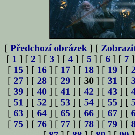
[
Předchozí obrázek
] [
Zobrazi
[
1
] [
2
] [
3
] [
4
] [
5
] [
6
] [
7
]
[
15
] [
16
] [
17
] [
18
] [
19
] [
[
27
] [
28
] [
29
] [
30
] [
31
] [
[
39
] [
40
] [
41
] [
42
] [
43
] [
[
51
] [
52
] [
53
] [
54
] [
55
] [
[
63
] [
64
] [
65
] [
66
] [
67
] [
[
75
] [
76
] [
77
] [
78
] [
79
] [
[
87
] [
88
] [
89
] [
90
]