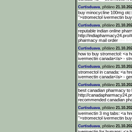
Curtisduava
, přidáno
21.10.20
buy minocycline 100mg otc: 
">stromectol ivermectin buy
Curtisduava
, přidáno
21.10.20
reputable indian online pha
http://indiapharmacy24.pro/
pharmacy mail order
Curtisduava
, přidáno
21.10.20
how to buy stromectol: <a hr
ivermectin canada</a> - st
Curtisduava
, přidáno
21.10.20
stromectol in canada: <a hre
ivermectin canada</a> - gen
Curtisduava
, přidáno
21.10.20
best canadian pharmacy to 
http://canadapharmacy24.p
recommended canadian ph
Curtisduava
, přidáno
21.10.20
ivermectin 3 mg tabs: <a hre
">stromectol ivermectin bu
Curtisduava
, přidáno
21.10.20
ivermectin for humans: <a hr