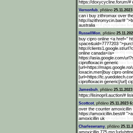
https://doxycycline.forum/# 
Vernonfub
, přidáno
25.11.2023
can i buy zithromax over th
http://azithromycin.bar/# "
australia
RussellMon
, přidáno
25.11.202
buy cipro online <a href=" 
space&uid=7777203 ">purch
http://clients1.google.st/url?
online canada</a>
https://asia.google.com/u
rl?
ciprofloxacin generic
[url=https://maps.google.
ro/
loxacin.men]buy cipro online
[url=https://tc.yuedotech.co
ciprofloxacin generic[/url] 
Jamesbuh
, přidáno
25.11.2023
https://lisinopril.auction/# lis
Scottcot
, přidáno
25.11.2023 6
over the counter amoxicillin
https://amoxicillin.best/# "
amoxicillin uk
Charleswramy
, přidáno
25.11.
amoxicillin 775 mg [url=https