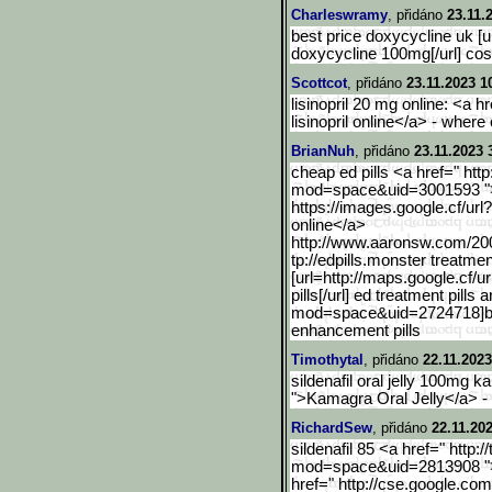
Charleswramy
, přidáno
23.11.
best price doxycycline uk [u
doxycycline 100mg[/url] cos
Scottcot
, přidáno
23.11.2023 1
lisinopril 20 mg online: <a hr
lisinopril online</a> - where 
BrianNuh
, přidáno
23.11.2023 
cheap ed pills <a href=" ht
mod=space&uid=3001593 ">b
https://images.google.cf/url
online</a>
http://www.aaronsw.com/20
tp://edpills.monster treatmen
[url=http://maps.google.c
f/u
pills[/url] ed treatment pill
mod=space&uid=2724718]best 
enhancement pills
Timothytal
, přidáno
22.11.2023
sildenafil oral jelly 100mg 
">Kamagra Oral Jelly</a> 
RichardSew
, přidáno
22.11.20
sildenafil 85 <a href=" http
mod=space&uid=2813908 ">ph
href=" http://cse.google.com