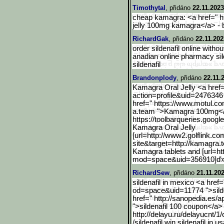
Timothytal
, přidáno
22.11.2023
cheap kamagra: <a href=" ht
jelly 100mg kamagra</a> -
RichardGak
, přidáno
22.11.202
order sildenafil online without
anadian online pharmacy sil
sildenafil
Brandonplody
, přidáno
22.11.
Kamagra Oral Jelly <a href=
action=profile&uid=2476
346
href=" https://www.motul.co
a.team ">Kamagra 100mg<
https://toolbarqueries.go
ogle
Kamagra Oral Jelly
[url=http://www2.golflink
.co
site&target=http://kamagra.
Kamagra tablets and [url=h
mod=space&uid=356910]ď
RichardSew
, přidáno
21.11.20
sildenafil in mexico <a hre
od=space&uid=11774 ">silden
href=" http://sanopedia.es/a
">sildenafil 100 coupon</a>
http://delayu.ru/delayucn
t/1
/sildenafil.win sildenafil in u