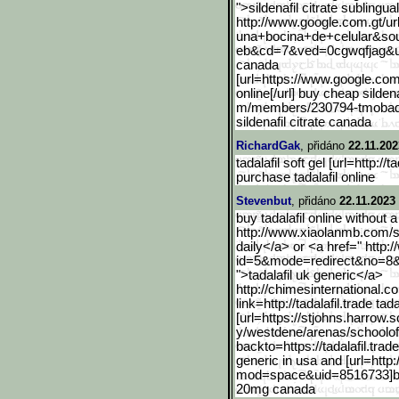
">sildenafil citrate sublingua
http://www.google.com.gt/
ur
una+bocina+de+celular&so
eb&cd=7&ved=0cgwqfjag&ur
canada
[url=https://www.google.c
om/
online[/url] buy cheap silden
m/members/230794-tmobaq
sildenafil citrate canada
RichardGak
, přidáno
22.11.202
tadalafil soft gel [url=http://ta
purchase tadalafil online
Stevenbut
, přidáno
22.11.2023
buy tadalafil online without 
http://www.xiaolanmb.com/
daily</a> or <a href=" http:/
id=5&mode=redirect&no=8
">tadalafil uk generic</a>
http://chimesinternationa
l.co
link=http://tadalafil.tr
ade tada
[url=https://stjohns.harr
ow.s
y/westdene/arenas/schoolof
backto=https://tadalafil.trade
generic in usa and [url=htt
mod=space&uid=8516733]best t
20mg canada