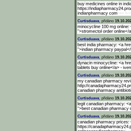
buy medicines online in indi
https://indiapharmacy24.pro
indianpharmacy com
Curtisduava
, přidáno
19.10.20
minocycline 100 mg online: <
">stromectol order online</
Curtisduava
, přidáno
19.10.20
best india pharmacy: <a hre
">indian pharmacy paypal</
Curtisduava
, přidáno
19.10.20
dynacin minocycline: <a href
tablets buy online</a> - ive
Curtisduava
, přidáno
19.10.20
my canadian pharmacy revi
http://canadapharmacy24.pr
canadian pharmacy antibiot
Curtisduava
, přidáno
19.10.20
legit canadian pharmacy: <
">best canadian pharmacy 
Curtisduava
, přidáno
19.10.20
canadian pharmacy prices: 
https://canadapharmacy24.p