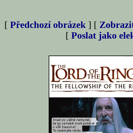
[
Předchozí obrázek
] [
Zobrazi
[
Poslat jako el