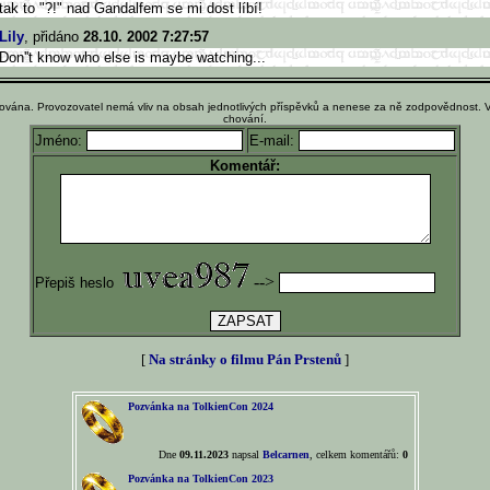
tak to "?!" nad Gandalfem se mi dost líbí!
Lily
, přidáno
28.10. 2002 7:27:57
Don''t know who else is maybe watching...
ována. Provozovatel nemá vliv na obsah jednotlivých příspěvků a nenese za ně zodpovědnost. 
chování.
Jméno:
E-mail:
Komentář:
-->
Přepiš heslo
[
Na stránky o filmu Pán Prstenů
]
Pozvánka na TolkienCon 2024
Dne
09.11.2023
napsal
Belcarnen
, celkem komentářů:
0
Pozvánka na TolkienCon 2023