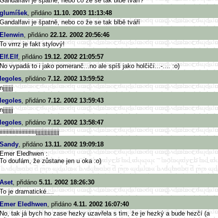
Gandalfavi je špatně, nebo co že se tak blbě tváří?
glumíšek
, přidáno
11.10. 2003 11:13:48
Gandalfavi je špatně, nebo co že se tak blbě tváří
Elenwin
, přidáno
22.12. 2002 20:56:46
To vrrrz je fakt stylový!
Elf.Elf
, přidáno
19.12. 2002 21:05:57
No vypadá to i jako pomeranč...no ale spíš jako holčičí...-.... :o)
legoles
, přidáno
7.12. 2002 13:59:52
njjjjjjj
legoles
, přidáno
7.12. 2002 13:59:43
njjjjjjj
legoles
, přidáno
7.12. 2002 13:58:47
iiiiiiiiiiiiiiiiiiiiiiiiijjjjj
jjjjjjjjjjj
Sandy
, přidáno
13.11. 2002 19:09:18
Emer Eledhwen :
To doufám, že zůstane jen u oka :o)
Aset
, přidáno
5.11. 2002 18:26:30
To je dramatické....
Emer Eledhwen
, přidáno
4.11. 2002 16:07:40
No, tak já bych ho zase hezky uzavřela s tim, že je hezký a bude hezčí (a