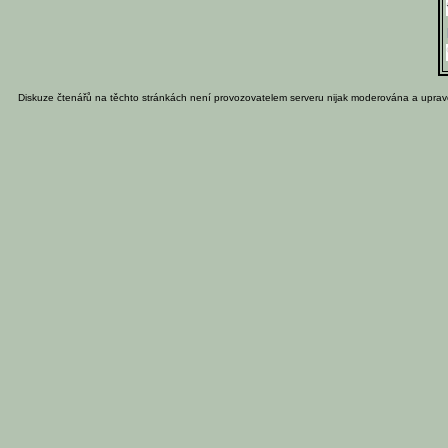
Diskuze čtenářů na těchto stránkách není provozovatelem serveru nijak moderována a uprav