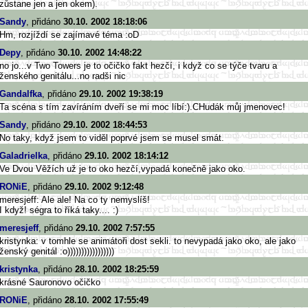
zůstane jen a jen okem).
Sandy
, přidáno
30.10. 2002 18:18:06
Hm, rozjíždí se zajímavé téma :oD
Depy
, přidáno
30.10. 2002 14:48:22
no jo...v Two Towers je to očičko fakt hezčí, i když co se týče tvaru a
ženského genitálu...no radši nic
Gandalfka
, přidáno
29.10. 2002 19:38:19
Ta scéna s tím zavíráním dveří se mi moc líbí:).CHudák můj jmenovec!
Sandy
, přidáno
29.10. 2002 18:44:53
No taky, když jsem to viděl poprvé jsem se musel smát.
Galadrielka
, přidáno
29.10. 2002 18:14:12
Ve Dvou Věžích už je to oko hezčí,vypadá konečně jako oko.
RONiE
, přidáno
29.10. 2002 9:12:48
meresjeff: Ale ale! Na co ty nemyslíš!
I když! ségra to říká taky.... :)
meresjeff
, přidáno
29.10. 2002 7:57:55
kristynka: v tomhle se animátoři dost sekli. to nevypadá jako oko, ale jako
ženský genitál :o)))))))))))))))))
kristynka
, přidáno
28.10. 2002 18:25:59
krásné Sauronovo očičko
RONiE
, přidáno
28.10. 2002 17:55:49