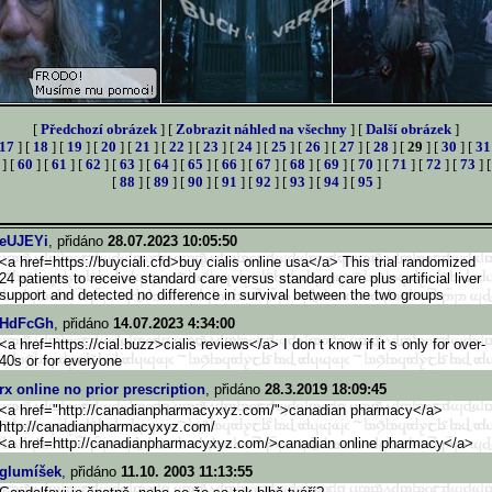
[
Předchozí obrázek
] [
Zobrazit náhled na všechny
] [
Další obrázek
]
17
] [
18
] [
19
] [
20
] [
21
] [
22
] [
23
] [
24
] [
25
] [
26
] [
27
] [
28
] [
29
] [
30
] [
31
] [
60
] [
61
] [
62
] [
63
] [
64
] [
65
] [
66
] [
67
] [
68
] [
69
] [
70
] [
71
] [
72
] [
73
] 
[
88
] [
89
] [
90
] [
91
] [
92
] [
93
] [
94
] [
95
]
eUJEYi
, přidáno
28.07.2023 10:05:50
<a href=https://buyciali.cfd>b
uy cialis online usa</a> This trial randomized
24 patients to receive standard care versus standard care plus artificial liver
support and detected no difference in survival between the two groups
HdFcGh
, přidáno
14.07.2023 4:34:00
<a href=https://cial.buzz>cial
is reviews</a> I don t know if it s only for over-
40s or for everyone
rx online no prior prescription
, přidáno
28.3.2019 18:09:45
<a href="http://canadianpharmacyx
yz.com/">canadian pharmacy</a>
http://canadianpharmacyxy
z.com/
<a href=http://canadianpharmacyxy
z.com/>canadian online pharmacy</a>
glumíšek
, přidáno
11.10. 2003 11:13:55