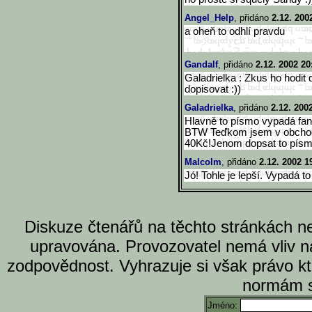
Angel_Help
, přidáno
2.12. 200
a oheň to odhlí pravdu
Gandalf
, přidáno
2.12. 2002 20
Galadrielka : Zkus ho hodit
dopisovat :))
Galadrielka
, přidáno
2.12. 200
Hlavně to písmo vypadá fan
BTW Teďkom jsem v obchodě
40Kč!Jenom dopsat to písmo 
Malcolm
, přidáno
2.12. 2002 1
Jó! Tohle je lepší. Vypadá 
Diskuze čtenářů na těchto stránkách n
upravována. Provozovatel nemá vliv n
zodpovědnost. Vyhrazuje si však právo k
normám s
Jméno: