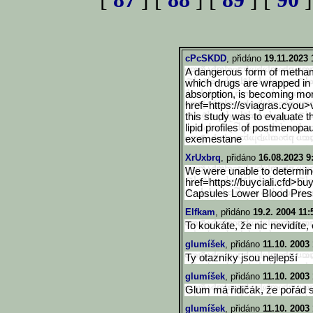
cPcSKDD
, přidáno
19.11.2023 
A dangerous form of metham
which drugs are wrapped in t
absorption, is becoming m
href=https://sviagras.cyou>
this study was to evaluate 
lipid profiles of postmenop
exemestane
XrUxbrq
, přidáno
16.08.2023 9
We were unable to determine 
href=https://buyciali.cfd>b
uy
Capsules Lower Blood Pres
Elfkam
, přidáno
19.2. 2004 11:
To koukáte, že nic nevidíte,
glumíšek
, přidáno
11.10. 2003 
Ty otazníky jsou nejlepší
glumíšek
, přidáno
11.10. 2003 
Glum má řidičák, že pořád 
glumíšek
, přidáno
11.10. 2003 