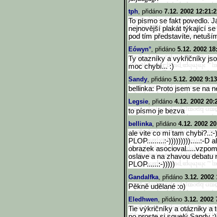
tph
, přidáno
7.12. 2002 12:21:2
To písmo se fakt povedlo. 
nejnovější plakát týkající 
pod tím představíte, netuším
Eówyn°
, přidáno
5.12. 2002 18
Ty otazníky a vykřičníky js
moc chybí... :)
Sandy
, přidáno
5.12. 2002 9:13
bellinka: Proto jsem se na 
Legsie
, přidáno
4.12. 2002 20:
to písmo je bezva
bellinka
, přidáno
4.12. 2002 20
ale vite co mi tam chybi?..:-)..
PLOP.........:-))))))))).
....:-D 
obrazek asocioval.....vzpom
oslave a na zhavou debatu
PLOP......:-)))))
Gandalfka
, přidáno
3.12. 2002 
Pěkně udělané :o)
Eledhwen
, přidáno
3.12. 2002 
Tie výkričníky a otázniky a t
no proste si squelý Sandy :)