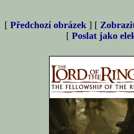
[
Předchozí obrázek
] [
Zobrazi
[
Poslat jako el