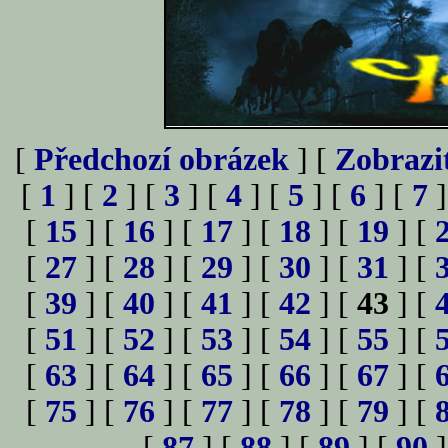
[
Předchozí obrázek
] [
Zobrazi
[
1
] [
2
] [
3
] [
4
] [
5
] [
6
] [
7
]
[
15
] [
16
] [
17
] [
18
] [
19
] [
[
27
] [
28
] [
29
] [
30
] [
31
] [
[
39
] [
40
] [
41
] [
42
] [
43
] [
[
51
] [
52
] [
53
] [
54
] [
55
] [
[
63
] [
64
] [
65
] [
66
] [
67
] [
[
75
] [
76
] [
77
] [
78
] [
79
] [
[
87
] [
88
] [
89
] [
90
]