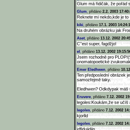
Glum má řidičák, že pořád 
Glum
, přidáno
2.2. 2003 17:40
Reknete mi nekdo,kde je to
kiki
, přidáno
17.1. 2003 14:24:
Na druhém obrázku jak Fro
Aset
, přidáno
13.12. 2002 20:4
C''est super, fagdžjo!
el
, přidáno
13.12. 2002 19:15:5
Jsem rozhodně pro PLOP!(Sk
onomatopoetické zvukomale
Emer Eledhwen
, přidáno
10.12
Ten předposlední obrázek je 
samozřejmě taky.
Eledhwen? Odkdypak máš 
Eruvere
, přidáno
7.12. 2002 19
legoles:Koukám,že se učíš
legoles
, přidáno
7.12. 2002 14
kjorlld
legoles
, přidáno
7.12. 2002 14
jdfjdujjdjjn