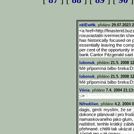
nklEwHk
, přidáno
29.07.2023 2
<a href=http://finasterid.buz
rosuvastatin ivermectin she
has historically focused on
essentially leaving the com
per cent of the opportunity 
bank Cantor Fitzgerald said 
lubonuk
, přidáno
21.5. 2008 1
Mě připomíná bilbo šreka:
lubonuk
, přidáno
21.5. 2008 1
Mě připomíná bilbo šreka:
Vénie
, přidáno
7.4. 2004 21:13
:->
Nifredilien
, přidáno
4.2. 2004 
dagis, gimli: myslím, že se
dokonce plánovali i pro frod
namaskovaného jako glum, fu
naštěstí. tenhle krátký záběr
přehnané. chtěli tak ukázat
zůstali jen u té únavy.