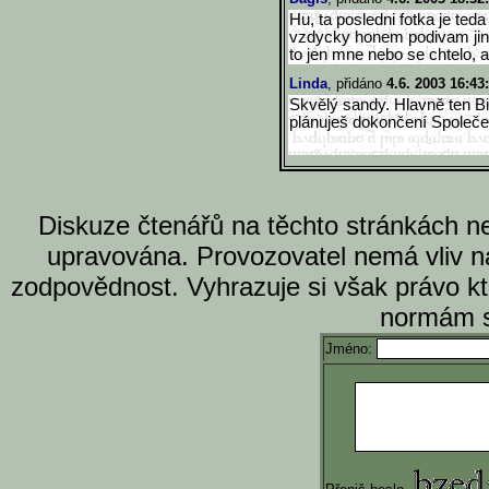
Hu, ta posledni fotka je ted
vzdycky honem podivam jinam
to jen mne nebo se chtelo, 
Linda
, přidáno
4.6. 2003 16:43
Skvělý sandy. Hlavně ten 
plánuješ dokončení Společen
Diskuze čtenářů na těchto stránkách n
upravována. Provozovatel nemá vliv n
zodpovědnost. Vyhrazuje si však právo k
normám s
Jméno: