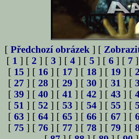
[
Předchozí obrázek
] [
Zobrazi
[
1
] [
2
] [
3
] [
4
] [
5
] [
6
] [
7
]
[
15
] [
16
] [
17
] [
18
] [
19
] [
[
27
] [
28
] [
29
] [
30
] [
31
] [
[
39
] [
40
] [
41
] [
42
] [
43
] [
[
51
] [
52
] [
53
] [
54
] [
55
] [
[
63
] [
64
] [
65
] [
66
] [
67
] [
[
75
] [
76
] [
77
] [
78
] [
79
] [
[
87
] [
88
] [
89
] [
90
]