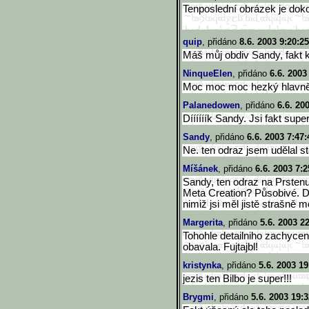
Tenposlední obrázek je dokon
quip
, přidáno
8.6. 2003 9:20:25
Máš můj obdiv Sandy, fakt k
NinqueElen
, přidáno
6.6. 2003
Moc moc moc hezký hlavně t
Palanedowen
, přidáno
6.6. 20
Díííííík Sandy. Jsi fakt super!
Sandy
, přidáno
6.6. 2003 7:47:
Ne. ten odraz jsem udělal st
Míšánek
, přidáno
6.6. 2003 7:2
Sandy, ten odraz na Prstenu 
Meta Creation? Působivé. Dí
nimiž jsi měl jistě strašně 
Margerita
, přidáno
5.6. 2003 2
Tohohle detailniho zachyce
obavala. Fujtajbl!
kristynka
, přidáno
5.6. 2003 19
jezis ten Bilbo je super!!!
Brygmi
, přidáno
5.6. 2003 19:3