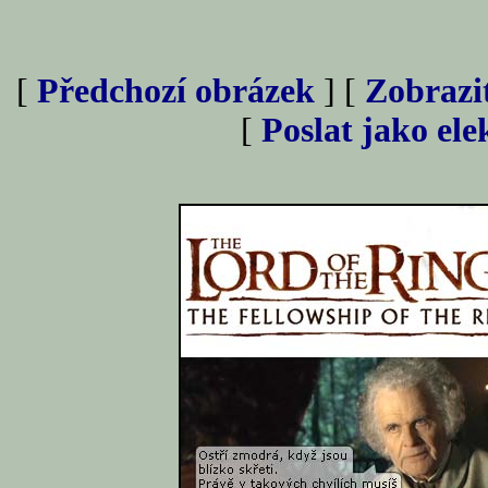
[
Předchozí obrázek
] [
Zobrazi
[
Poslat jako el