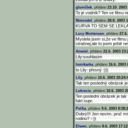
glumíšek
, přidáno
23.10. 2003
To je vodník? Ten ve filmu 
Nimrodel
, přidáno
28.8. 2003 1
KURVA TO SEM SE LEKLA!!
Lucy Mortensen
, přidáno
27.6
Myslela jsem si,že ve filmu 
strašnej,ale to jsem ještě ne
Anwiel
, přidáno
22.6. 2003 23:
Lily:souhlasim
lomikarka
, přidáno
16.6. 2003 
to Lily: přesný :)))
Lily
, přidáno
10.6. 2003 20:24:
Tak ten posledný obrázok je b
Lukrecie
, přidáno
10.6. 2003 2
Ten poslední obrázek je tak 
fakt supr.
Peťka
, přidáno
9.6. 2003 8:58:
Dobrý!!! Jen nevím, proč m
rodinu? :-))
Elwen
, přidáno
8.6. 2003 17:12