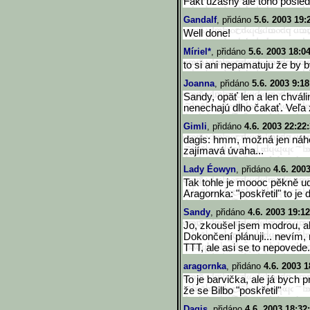
Fakt úžasný ale toho posledn
Gandalf
, přidáno
5.6. 2003 19:
Well done!
Míriel*
, přidáno
5.6. 2003 18:0
to si ani nepamatuju že by by
Joanna
, přidáno
5.6. 2003 9:18
Sandy, opäť len a len chvál
nenechajú dlho čakať. Veľa 
Gimli
, přidáno
4.6. 2003 22:22
dagis: hmm, možná jen náhod
zajímavá úvaha...
Lady Éowyn
, přidáno
4.6. 200
Tak tohle je moooc pěkně ud
Aragornka: "poskřetil" to je
Sandy
, přidáno
4.6. 2003 19:12
Jo, zkoušel jsem modrou, ale
Dokončení plánuji... nevím,
TTT, ale asi se to nepovede.
aragornka
, přidáno
4.6. 2003 1
To je barvička, ale já bych
že se Bilbo "poskřetil"
Dagis
, přidáno
4.6. 2003 18:32