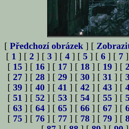
[
Předchozí obrázek
] [
Zobrazi
[
1
] [
2
] [
3
] [
4
] [
5
] [
6
] [
7
]
[
15
] [
16
] [
17
] [
18
] [
19
] [
[
27
] [
28
] [
29
] [
30
] [
31
] [
[
39
] [
40
] [
41
] [
42
] [
43
] [
[
51
] [
52
] [
53
] [
54
] [
55
] [
[
63
] [
64
] [
65
] [
66
] [
67
] [
[
75
] [
76
] [
77
] [
78
] [
79
] [
[
87
] [
88
] [
89
] [
90
]