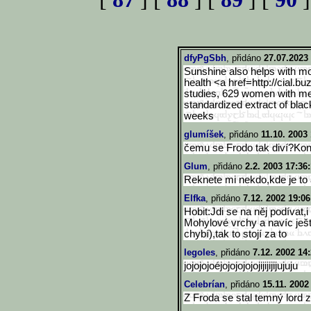
dfyPgSbh
, přidáno
27.07.2023
Sunshine also helps with mo
health <a href=http://cial.bu
studies, 629 women with me
standardized extract of blac
weeks
glumíšek
, přidáno
11.10. 2003 
čemu se Frodo tak diví?Kone
Glum
, přidáno
2.2. 2003 17:36
Reknete mi nekdo,kde je to
Elfka
, přidáno
7.12. 2002 19:06
Hobit:Jdi se na něj podívat
Mohylové vrchy a navíc ještě
chybí),tak to stojí za to
legoles
, přidáno
7.12. 2002 14
jojojojoéjojojojojojijijijijuj
uju
Celebrían
, přidáno
15.11. 2002
Z Froda se stal temný lord z