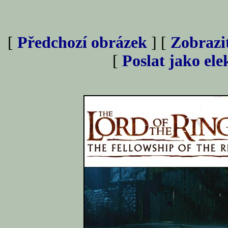
[
Předchozí obrázek
] [
Zobrazi
[
Poslat jako el