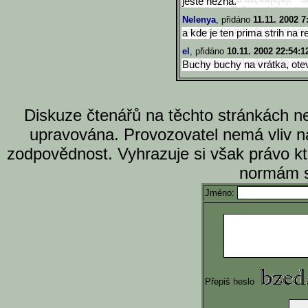
ještě nezná.
Nelenya
, přidáno
11.11. 2002 7
a kde je ten prima strih na r
el
, přidáno
10.11. 2002 22:54:1
Buchy buchy na vrátka, otev
Diskuze čtenářů na těchto stránkách n
upravována. Provozovatel nemá vliv n
zodpovědnost. Vyhrazuje si však právo k
normám s
Jméno:
Přepiš heslo