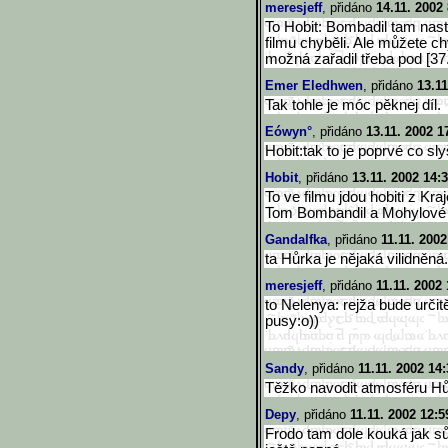
meresjeff
, přidáno
14.11. 2002 
To Hobit: Bombadil tam naste
filmu chyběli. Ale můžete ch
možná zařadil třeba pod [37
Emer Eledhwen
, přidáno
13.11
Tak tohle je móc pěknej díl.
Eówyn°
, přidáno
13.11. 2002 1
Hobit:tak to je poprvé co sly
Hobit
, přidáno
13.11. 2002 14:
To ve filmu jdou hobiti z K
Tom Bombandil a Mohylové
Gandalfka
, přidáno
11.11. 2002
ta Hůrka je nějaká vilidněná
meresjeff
, přidáno
11.11. 2002 
to Nelenya: rejža bude určit
pusy:o))
Sandy
, přidáno
11.11. 2002 14:
Těžko navodit atmosféru Hů
Depy
, přidáno
11.11. 2002 12:5
Frodo tam dole kouká jak sůva