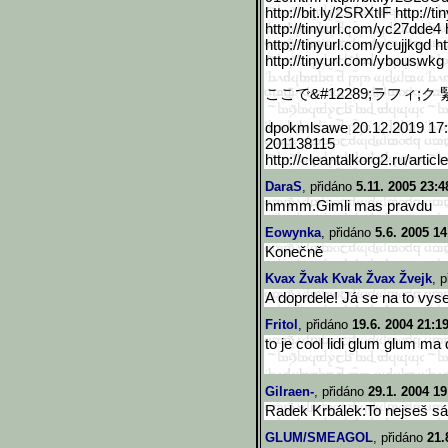
http://bit.ly/2SRXtIF http://
http://tinyurl.com/yc27dde4 
http://tinyurl.com/ycujjkgd ht
http://tinyurl.com/ybouswkg
ここで&
#12289;ラフィ
;ク
dpokmlsawe 20.12.2019 17
201138115
http://cleantalkorg2.ru/a
rticle
DaraS
, přidáno
5.11. 2005 23:4
hmmm.Gimli mas pravdu
Eowynka
, přidáno
5.6. 2005 14
Konečně
Kvax Žvak Kvak Žvax Žvejk
, 
A doprdele! Já se na to vyse
Fritol
, přidáno
19.6. 2004 21:1
to je cool lidi glum glum m
Gilraen-
, přidáno
29.1. 2004 19
Radek Krbálek:To nejseš sá
GLUM/SMEAGOL
, přidáno
21.