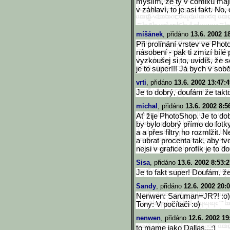
myslím, že ty v comixu maj
v záhlaví, to je asi fakt. N
míšánek
, přidáno
13.6. 2002 1
Při prolínání vrstev ve Pho
násobení - pak ti zmizí bílé 
vyzkoušej si to, uvidíš, že se
je to super!!! Já bych v so
vrti
, přidáno
13.6. 2002 13:47:4
Je to dobrý, doufám že takto
michal
, přidáno
13.6. 2002 8:5
Ať žije PhotoShop. Je to do
by bylo dobrý přímo do fotk
a a přes filtry ho rozmlžit.
a ubrat procenta tak, aby tvo
nejsi v grafice profík je to d
Sisa
, přidáno
13.6. 2002 8:53:2
Je to fakt super! Doufám, že 
Sandy
, přidáno
12.6. 2002 20:
Nenwen: Saruman=JR?! :o)
Tony: V počítači :o)
nenwen
, přidáno
12.6. 2002 19
to mame jako Dallas...:)