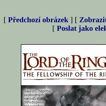
[
Předchozí obrázek
] [
Zobrazi
[
Poslat jako el