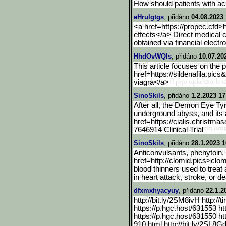
How should patients with a
eHrulgtgs
, přidáno
04.08.2023 
<a href=https://propec.cfd
effects</a> Direct medical c
obtained via financial elect
HhdOvWQls
, přidáno
10.07.20
This article focuses on the
href=https://sildenafila.pics&
viagra</a>
SinoSkils
, přidáno
1.2.2023 17
After all, the Demon Eye Tyra
underground abyss, and its a
href=https://cialis.christma
7646914 Clinical Trial
SinoSkils
, přidáno
28.1.2023 1
Anticonvulsants, phenytoin
href=http://clomid.pics>clo
m
blood thinners used to treat 
in heart attack, stroke, or d
dfxmxhyacyuy
, přidáno
22.1.2
http://bit.ly/2SM8ivH http:/
https://p.hgc.host/631553 htt
https://p.hgc.host/631550 htt
910.html http://bit.ly/2SL8G