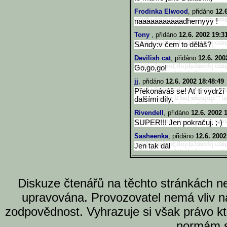
Frodinka Elwood
, přidáno
12.
naaaaaaaaaaadhernyyy !
Tony
, přidáno
12.6. 2002 19:3
SAndy:v čem to děláš?
Devilish cat
, přidáno
12.6. 200
Go,go,go!
jj
, přidáno
12.6. 2002 18:48:49
Překonáváš se! Ať ti vydrží
dalšími díly.
Rivendell
, přidáno
12.6. 2002 
SUPER!!! Jen pokračuj. ;-)
Sasheenka
, přidáno
12.6. 2002
Jen tak dál
Diskuze čtenářů na těchto stránkách n
upravována. Provozovatel nemá vliv n
zodpovědnost. Vyhrazuje si však právo k
normám s