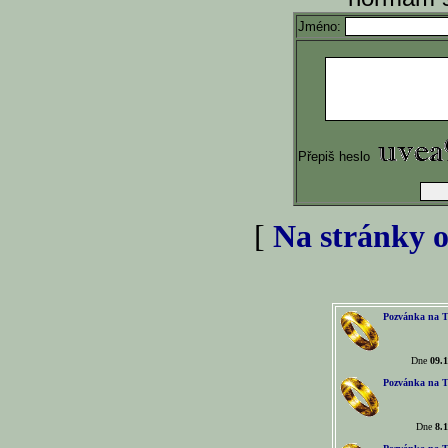
Jméno:
Přepiš heslo
[
Na stránky o
Pozvánka na T
Dne
09.1
Pozvánka na T
Dne
8.1