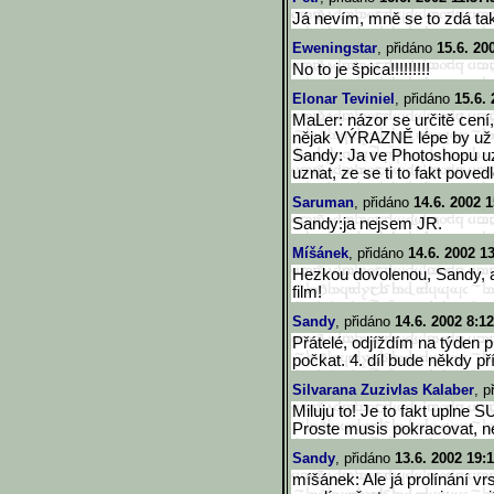
Já nevím, mně se to zdá tak
Eweningstar
, přidáno
15.6. 20
No to je špica!!!!!!!!!
Elonar Teviniel
, přidáno
15.6.
MaLer: názor se určitě cení
nějak VÝRAZNĚ lépe by už b
Sandy: Ja ve Photoshopu u
uznat, ze se ti to fakt povedlo
Saruman
, přidáno
14.6. 2002 1
Sandy:ja nejsem JR.
Míšánek
, přidáno
14.6. 2002 1
Hezkou dovolenou, Sandy, a
film!
Sandy
, přidáno
14.6. 2002 8:12
Přátelé, odjíždím na týden pr
počkat. 4. díl bude někdy pří
Silvarana Zuzivlas Kalaber
, p
Miluju to! Je to fakt uplne 
Proste musis pokracovat, nebo 
Sandy
, přidáno
13.6. 2002 19:
míšánek: Ale já prolínání v