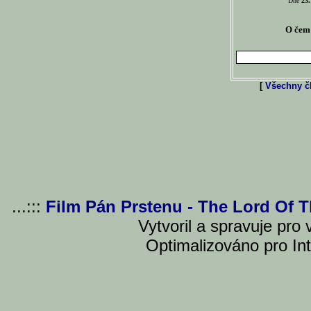
Dne
23.
O čem 
[
Všechny čl
...:::
Film Pán Prstenu - The Lord Of 
Vytvoril a spravuje pro
Optimalizováno pro Int