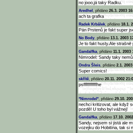
no jooo,já taky Radku.
Aredhel
, přidáno
26.3. 2003 16
ach ta grafka
Radek Krbálek
, přidáno
18.1. 
Pán Prstenů je fakt super j
No Body
, přidáno
13.1. 2003 1
Je to fakt husty.Ale strašně
Gandalfka
, přidáno
11.1. 2003 
Nimrodel: Sandy taky nemůž
Ondra Šleis
, přidáno
2.1. 2003
Super comics!
skřítě
, přidáno
20.11. 2002 21:
psfffffffffffhe
*Nimrodel*
, přidáno
29.10. 200
nechci kritizovat, ale když 
pozdě! U toho byl vážnej!
Gandalfka
, přidáno
17.10. 200
Sandy, nejsem si jistá ale 
vozejku do Hobitína, tak si 