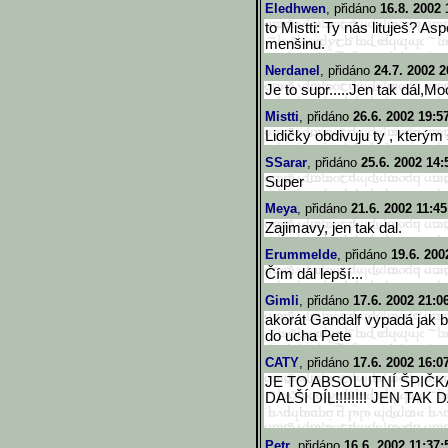
Eledhwen
, přidáno
16.8. 2002 
to Mistti: Ty nás lituješ? A
menšinu.
Nerdanel
, přidáno
24.7. 2002 2
Je to supr.....Jen tak dál,Moc
Mistti
, přidáno
26.6. 2002 19:5
Lidičky obdivuju ty , kterým 
SSarar
, přidáno
25.6. 2002 14:
Super
Meya
, přidáno
21.6. 2002 11:45
Zajimavy, jen tak dal.
Erummelde
, přidáno
19.6. 200
Čím dál lepší...
Gimli
, přidáno
17.6. 2002 21:0
akorát Gandalf vypadá jak b
do ucha Pete
CATY
, přidáno
17.6. 2002 16:0
JE TO ABSOLUTNÍ ŠPIČK
DALŠÍ DÍL!!!!!!!! JEN TAK 
Petr
, přidáno
16.6. 2002 11:37: