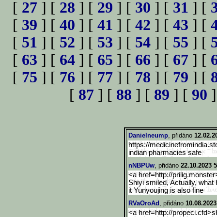
[
27
] [
28
] [
29
] [
30
] [
31
] [
[
39
] [
40
] [
41
] [
42
] [
43
] [
[
51
] [
52
] [
53
] [
54
] [
55
] [
[
63
] [
64
] [
65
] [
66
] [
67
] [
[
75
] [
76
] [
77
] [
78
] [
79
] [
[
87
] [
88
] [
89
] [
90
]
Danielneump
, přidáno
12.02.2
https://medicinefromindia.st
indian pharmacies safe
nNBPUw
, přidáno
22.10.2023 5
<a href=http://prilig.monster
Shiyi smiled, Actually, what
it Yunyoujing is also fine
RVaOroAd
, přidáno
10.08.2023
<a href=http://propeci.cfd>s