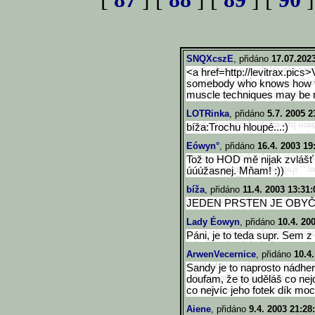
SNQXcszE
, přidáno
17.07.2023
<a href=http://levitrax.pics>
somebody who knows how to 
muscle techniques may be m
LOTRinka
, přidáno
5.7. 2005 2
bíža:Trochu hloupé...:)
Eówyn°
, přidáno
16.4. 2003 19
Tož to HOD mě nijak zvlášť n
úúúžasnej. Mňam! :))
bíža
, přidáno
11.4. 2003 13:31:
JEDEN PRSTEN JE OBYČE
Lady Éowyn
, přidáno
10.4. 20
Páni, je to teda supr. Sem z
ArwenVecernice
, přidáno
10.4.
Sandy je to naprosto nádhe
doufam, že to uděláš co nej
co nejvíc jeho fotek dík m
Aiene
, přidáno
9.4. 2003 21:28