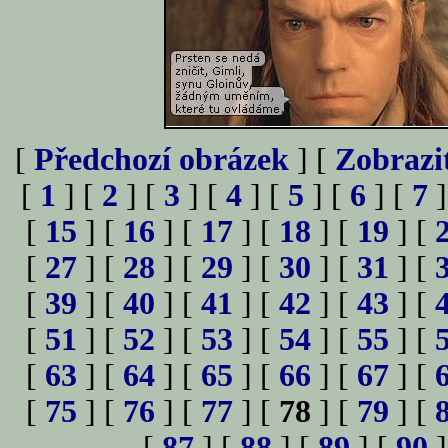
[
Předchozí obrázek
] [
Zobrazi
[
1
] [
2
] [
3
] [
4
] [
5
] [
6
] [
7
]
[
15
] [
16
] [
17
] [
18
] [
19
] [
[
27
] [
28
] [
29
] [
30
] [
31
] [
[
39
] [
40
] [
41
] [
42
] [
43
] [
[
51
] [
52
] [
53
] [
54
] [
55
] [
[
63
] [
64
] [
65
] [
66
] [
67
] [
[
75
] [
76
] [
77
] [
78
] [
79
] [
[
87
] [
88
] [
89
] [
90
]