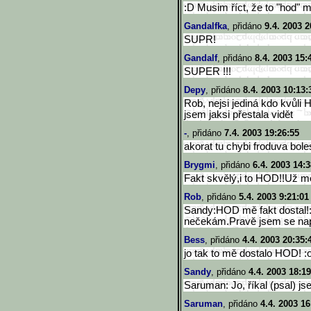
:D Musim říct, že to "hod" m
Gandalfka
, přidáno
9.4. 2003 2
SUPR!
Gandalf
, přidáno
8.4. 2003 15:
SUPER !!!
Depy
, přidáno
8.4. 2003 10:13:
Rob, nejsi jediná kdo kvůli 
jsem jaksi přestala vidět
-
, přidáno
7.4. 2003 19:26:55
akorat tu chybi froduva bol
Brygmi
, přidáno
6.4. 2003 14:3
Fakt skvělý,i to HOD!!Už mě 
Rob
, přidáno
5.4. 2003 9:21:01
Sandy:HOD mě fakt dostal!:
nečekám.Pravě jsem se napi
Bess
, přidáno
4.4. 2003 20:35:
jo tak to mě dostalo HOD! :o
Sandy
, přidáno
4.4. 2003 18:19
Saruman: Jo, říkal (psal) j
Saruman
, přidáno
4.4. 2003 16