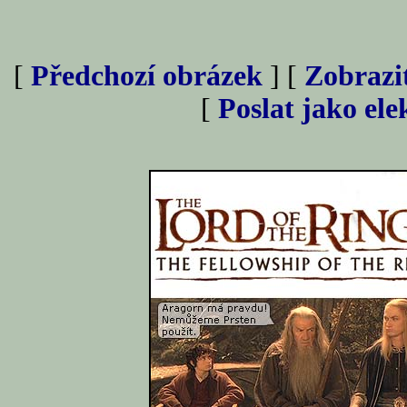
[
Předchozí obrázek
] [
Zobrazi
[
Poslat jako el