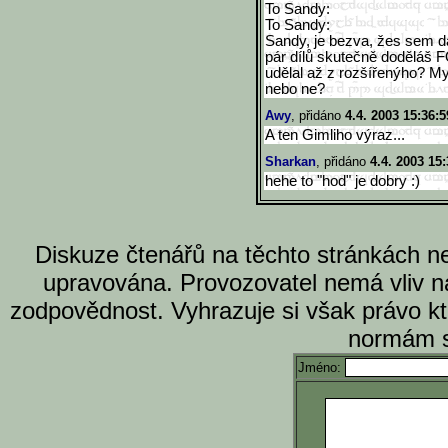
To Sandy:
To Sandy:
Sandy, je bezva, žes sem dal
pár dílů skutečně doděláš 
udělal až z rozšířenýho? My
nebo ne?
Awy
, přidáno
4.4. 2003 15:36:5
A ten Gimliho výraz...
Sharkan
, přidáno
4.4. 2003 15:
hehe to "hod" je dobry :)
Diskuze čtenářů na těchto stránkách n
upravována. Provozovatel nemá vliv n
zodpovědnost. Vyhrazuje si však právo k
normám s
Jméno: