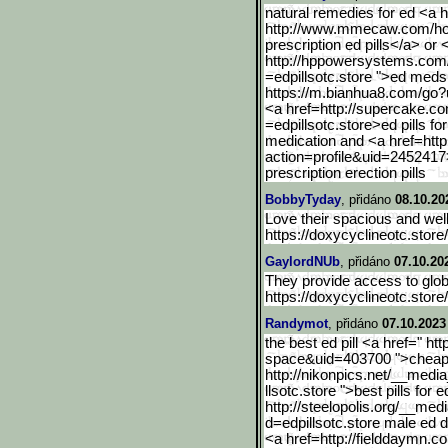
natural remedies for ed <a h
http://www.mmecaw.com/h
prescription ed pills</a> or 
http://hppowersystems.co
=edpillsotc.store ">ed meds 
https://m.bianhua8.com/go
?
<a href=http://supercake.
=edpillsotc.store>ed pills f
medication and <a href=http:
action=profile&uid
=2452417>
prescription erection pills
BobbyTyday
, přidáno
08.10.20
Love their spacious and well
https://doxycyclineotc.sto
GaylordNUb
, přidáno
07.10.20
They provide access to global
https://doxycyclineotc.store
Randymot
, přidáno
07.10.2023
the best ed pill <a href=" 
space&uid=403700 ">cheapes
http://nikonpics.net/__medi
llsotc.store ">best pills for 
http://steelopolis.org/__
medi
d=edpillsotc.store male ed 
<a href=http://fielddaymn.