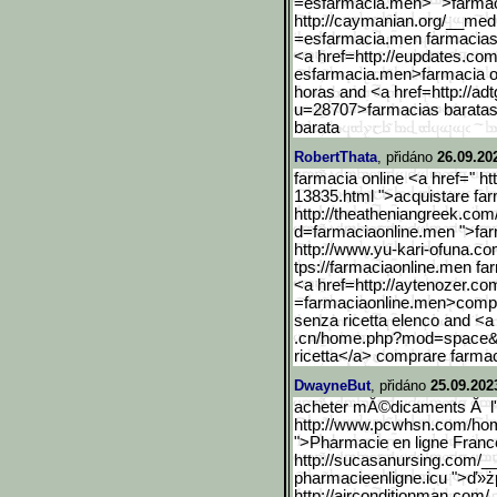
=esfarmacia.men> ">farmac
http://caymanian.org/__me
d
=esfarmacia.men farmacias 
<a href=http://eupdates.c
esfarmacia.men>farmacia on
horas and <a href=http://a
u=28707>farmacias baratas o
barata
RobertThata
, přidáno
26.09.20
farmacia online <a href=" 
13835.html ">acquistare far
http://theatheniangreek.com
d=farmaciaonline.men ">far
http://www.yu-kari-ofuna.
com
tps://farmaciaonline.men fa
<a href=http://aytenozer.c
=farmaciaonline.men>comp
senza ricetta elenco and <a
.cn/home.php?mod=space&
ricetta</a> comprare farmaci
DwayneBut
, přidáno
25.09.202
acheter mĂ©dicaments Ă l'
http://www.pcwhsn.com/ho
">Pharmacie en ligne Franc
http://sucasanursing.com/
pharmacieenligne.icu ">ď»ż
http://airconditionman.co
m/_