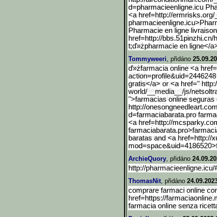
d=pharmacieenligne.icu Pha
<a href=http://ermrisks.org
pharmacieenligne.icu>Pha
Pharmacie en ligne livraiso
href=http://bbs.51pinzhi.cn/
t;ď»żpharmacie en ligne</
Tommyweeri
, přidáno
25.09.20
ď»żfarmacia online <a href="
action=profile&uid=2446
248
gratis</a> or <a href=" http:
world/__media__/js/netsoltr
">farmacias online segura
http://onesongneedleart.c
om
d=farmaciabarata.pro farmac
<a href=http://mcsparky.c
farmaciabarata.pro>farmaci
baratas and <a href=http:/
mod=space&uid=4186520>
ArchieQuory
, přidáno
24.09.20
http://pharmacieenligne.icu/
ThomasNit
, přidáno
24.09.202
comprare farmaci online con
href=https://farmaciaonline
farmacia online senza ricett