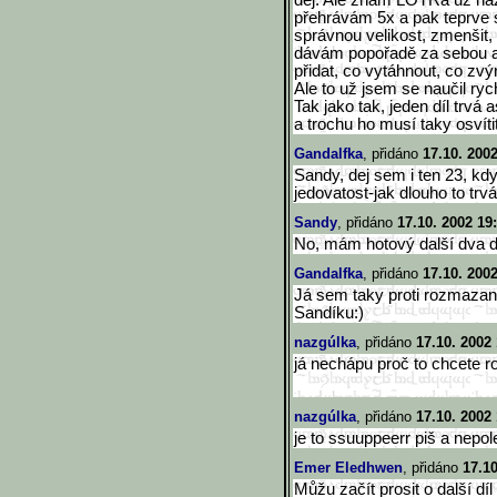
děj. Ale znám LOTRa už na
přehrávám 5x a pak teprve s
správnou velikost, zmenšit, 
dávám popořadě za sebou a
přidat, co vytáhnout, co zvý
Ale to už jsem se naučil ryc
Tak jako tak, jeden díl trvá 
a trochu ho musí taky osvíti
Gandalfka
, přidáno
17.10. 200
Sandy, dej sem i ten 23, kd
jedovatost-jak dlouho to trv
Sandy
, přidáno
17.10. 2002 19
No, mám hotový další dva d
Gandalfka
, přidáno
17.10. 200
Já sem taky proti rozmazan
Sandíku:)
nazgúlka
, přidáno
17.10. 2002
já nechápu proč to chcete r
nazgúlka
, přidáno
17.10. 2002
je to ssuuppeerr piš a nepole
Emer Eledhwen
, přidáno
17.10
Můžu začít prosit o další dí