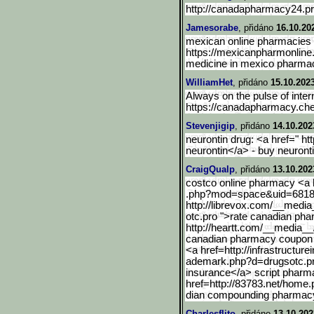
http://canadapharmacy24.pr
Jamesorabe
, přidáno
16.10.20
mexican online pharmacies p
https://mexicanpharmonlin
medicine in mexico pharma
WilliamHet
, přidáno
15.10.202
Always on the pulse of inte
https://canadapharmacy.ch
Stevenjigip
, přidáno
14.10.202
neurontin drug: <a href=" ht
neurontin</a> - buy neuront
CraigQualp
, přidáno
13.10.202
costco online pharmacy <a
.php?mod=space&uid=68186
http://librevox.com/__media
otc.pro ">rate canadian ph
http://heartt.com/__media
__
canadian pharmacy coupon
<a href=http://infrastructurei
ademark.php?d=drugsotc.p
insurance</a> script pharm
href=http://83783.net/home.
dian compounding pharmacy
Charlesflito
, přidáno
13.10.202