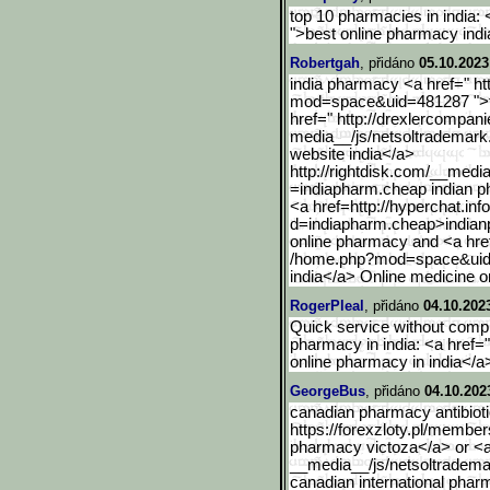
top 10 pharmacies in india: 
">best online pharmacy indi
Robertgah
, přidáno
05.10.2023
india pharmacy <a href=" 
mod=space&uid=481287 ">to
href=" http://drexlercompan
media__/js/netsoltrademark
website india</a>
http://rightdisk.com/__me
di
=indiapharm.cheap indian 
<a href=http://hyperchat.in
d=indiapharm.cheap>indian
online pharmacy and <a hr
/home.php?mod=space&ui
india</a> Online medicine o
RogerPleal
, přidáno
04.10.202
Quick service without compr
pharmacy in india: <a href="
online pharmacy in india</a
GeorgeBus
, přidáno
04.10.202
canadian pharmacy antibioti
https://forexzloty.pl/member
pharmacy victoza</a> or <a 
__media__/js/netsoltradema
canadian international pha