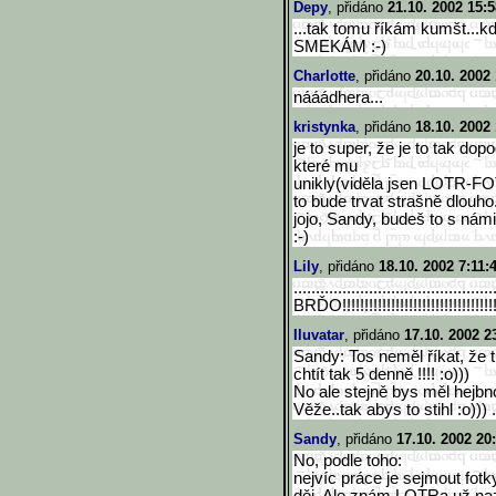
Depy
, přidáno
21.10. 2002 15:5
...tak tomu říkám kumšt...k
SMEKÁM :-)
Charlotte
, přidáno
20.10. 2002 
nááádhera...
kristynka
, přidáno
18.10. 2002
je to super, že je to tak do
které mu
unikly(viděla jsen LOTR-FO
to bude trvat strašně dlouho
jojo, Sandy, budeš to s nám
:-)
Lily
, přidáno
18.10. 2002 7:11:
..............................
.............
BRĎO!!!!!!!!!!!!!!!!!!!!!!!!!!
!!!!!!!!
Iluvatar
, přidáno
17.10. 2002 2
Sandy: Tos neměl říkat, že t
chtít tak 5 denně !!!! :o)))
No ale stejně bys měl hejbn
Věže..tak abys to stihl :o))) 
Sandy
, přidáno
17.10. 2002 20
No, podle toho:
nejvíc práce je sejmout fot