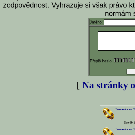
zodpovědnost. Vyhrazuje si však právo k
normám s
Jméno:
Přepiš heslo
[
Na stránky o
Pozvánka na T
Dne
09.1
Pozvánka na T