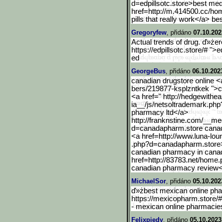
d=edpillsotc.store>best med
href=http://m.414500.cc/ho
pills that really work</a> bes
Gregoryfew
, přidáno
07.10.202
Actual trends of drug. ď»żer
https://edpillsotc.store/# ">
ed
GeorgeBus
, přidáno
06.10.202
canadian drugstore online <
bers/219877-ksplzntkek ">c
<a href=" http://hedgewithe
ia__/js/netsoltrademark.ph
pharmacy ltd</a>
http://franknstine.com/__
med
d=canadapharm.store cana
<a href=http://www.luna-lou
.php?d=canadapharm.store
canadian pharmacy in cana
href=http://83783.net/home.
canadian pharmacy review<
MichaelSor
, přidáno
05.10.202
ď»żbest mexican online pha
https://mexicopharm.store/
- mexican online pharmacies
Felixpiedy
, přidáno
05.10.2023