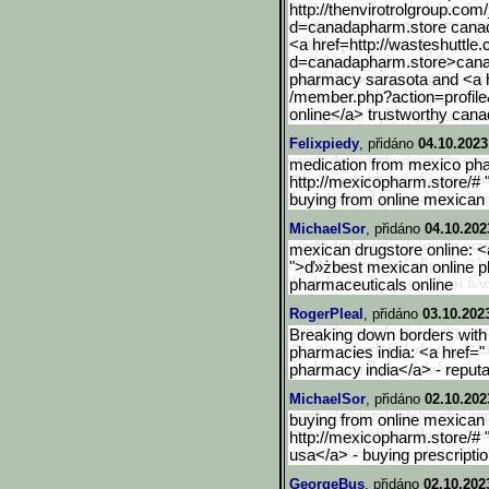
http://thenvirotrolgroup.
com/
d=canadapharm.store canad
<a href=http://wasteshuttle
d=canadapharm.store>can
pharmacy sarasota and <a hr
/member.php?action=profile
online</a> trustworthy can
Felixpiedy
, přidáno
04.10.2023
medication from mexico pha
http://mexicopharm.store/# 
buying from online mexica
MichaelSor
, přidáno
04.10.202
mexican drugstore online: <
">ď»żbest mexican online 
pharmaceuticals online
RogerPleal
, přidáno
03.10.202
Breaking down borders with 
pharmacies india: <a href="
pharmacy india</a> - reput
MichaelSor
, přidáno
02.10.202
buying from online mexican
http://mexicopharm.store/# 
usa</a> - buying prescripti
GeorgeBus
, přidáno
02.10.202