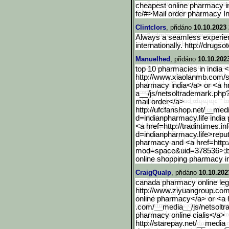
cheapest online pharmacy in
fe/#>Mail order pharmacy I
Clintclors
, přidáno
10.10.2023 
Always a seamless experien
internationally. http://drug
Manuelhed
, přidáno
10.10.202
top 10 pharmacies in india <
http://www.xiaolanmb.com/
pharmacy india</a> or <a hr
a__/js/netsoltrademark.php
mail order</a>
http://ufcfanshop.net/__m
ed
d=indianpharmacy.life india
<a href=http://tradintimes.in
d=indianpharmacy.life>rep
u
pharmacy and <a href=http
mod=space&uid=378536>
;
online shopping pharmacy i
CraigQualp
, přidáno
10.10.202
canada pharmacy online legi
http://www.ziyuangroup.co
online pharmacy</a> or <a 
.com/__media__/js/netsolt
pharmacy online cialis</a>
http://starepay.net/__med
ia