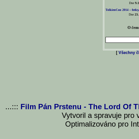
Dne
9.1
TolkienCon 2014 – fotky,
Dne
23.
O čem 
[
Všechny čl
...:::
Film Pán Prstenu - The Lord Of 
Vytvoril a spravuje pro
Optimalizováno pro Int