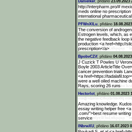
Danielker
, přidáno
23.09.2023 
http://interpharm.pro/# mexi
meds online no prescription
international pharmaceutical
PFWnXILu
, přidáno
18.08.2023
The conversion of androgens
Estrogen levels, which, as exp
the negative feedback loop 
production <a href=http://sil
prescription</a>
BpobvCZif
, přidáno
04.08.2023
J Cuzick T Powles U Veron
Boyle 2003 ArticleTitle Ove
cancer prevention trials L
<a href=https://tadalafil.top>
were a well oiled machine du
Rays, scoring 26 runs
Hectorlot
, přidáno
01.08.2023 
Amazing knowledge. Kudos
essay writing helper free <a
.com/">best resume writing
service
lNbrwXU
, přidáno
16.07.2023 0
Boukadi S, et al <a href=htt