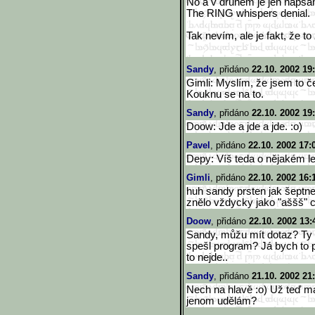
No a v druhém je jen napsá
The RING whispers denial.
Tak nevím, ale je fakt, že to 
Sandy
, přidáno
22.10. 2002 19
Gimli: Myslím, že jsem to če
Kouknu se na to.
Sandy
, přidáno
22.10. 2002 19
Doow: Jde a jde a jde. :o)
Pavel
, přidáno
22.10. 2002 17:
Depy: Víš teda o nějakém l
Gimli
, přidáno
22.10. 2002 16:
huh sandy prsten jak šeptne 
znělo vždycky jako "aššš" což
Doow
, přidáno
22.10. 2002 13:
Sandy, můžu mít dotaz? Ty 
spešl program? Já bych to 
to nejde..
Sandy
, přidáno
21.10. 2002 21
Nech na hlavě :o) Už teď m
jenom udělám?