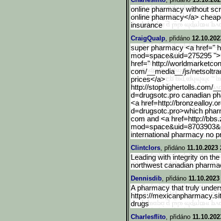
online pharmacy without scr
online pharmacy</a> cheapes
insurance
CraigQualp
, přidáno
12.10.202
super pharmacy <a href=" h
mod=space&uid=275295 ">i
href=" http://worldmarketcon
com/__media__/js/netsoltr
prices</a>
http://stophighertolls.co
m/__
d=drugsotc.pro canadian p
<a href=http://bronzealloy.o
d=drugsotc.pro>which phar
com and <a href=http://bbs
mod=space&uid=8703903&
international pharmacy no pr
Clintclors
, přidáno
11.10.2023 
Leading with integrity on the 
northwest canadian pharma
Dennisdib
, přidáno
11.10.2023
A pharmacy that truly under
https://mexicanpharmacy.si
drugs
Charlesflito
, přidáno
11.10.202