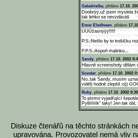
Galadrielka
, přidáno
17.10. 20
Doobrýý,už jsem myslela že 
tak lehko se nevzdáváš
Emer Eledhwen
, přidáno
17.10
ÚÚÚžasnýýý!!!!!
P.S.:Nešlo by to trošičku r
P.P.S.:Aspoň malinko...
Sandy
, přidáno
17.10. 2002 8:
Hlavně screenshoty dělám 
Iluvatar
, přidáno
17.10. 2002 0
No..tak Sandy..musím uznat
viděl) hodně zlepšil :o)) 
Ruby
, přidáno
17.10. 2002 0:30
To písmo vyjadřující šepotá
Pytlíííííík" taky! Jen tak dál
Diskuze čtenářů na těchto stránkách n
upravována. Provozovatel nemá vliv n