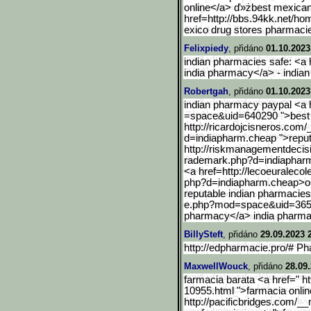
online</a> ď»żbest mexican
href=http://bbs.94kk.net/ho
exico drug stores pharmaci
Felixpiedy
, přidáno
01.10.2023
indian pharmacies safe: <a 
india pharmacy</a> - india
Robertgah
, přidáno
01.10.2023
indian pharmacy paypal <a 
=space&uid=640290 ">best o
http://ricardojcisneros.com/
d=indiapharm.cheap ">reput
http://riskmanagementdeci
s
rademark.php?d=indiaphar
<a href=http://lecoeuraleco
php?d=indiapharm.cheap>on
reputable indian pharmacies
e.php?mod=space&uid=36
pharmacy</a> india pharm
BillySteft
, přidáno
29.09.2023 
http://edpharmacie.pro/# Ph
MaxwellWouck
, přidáno
28.09
farmacia barata <a href=" 
10955.html ">farmacia onlin
http://pacificbridges.com/_