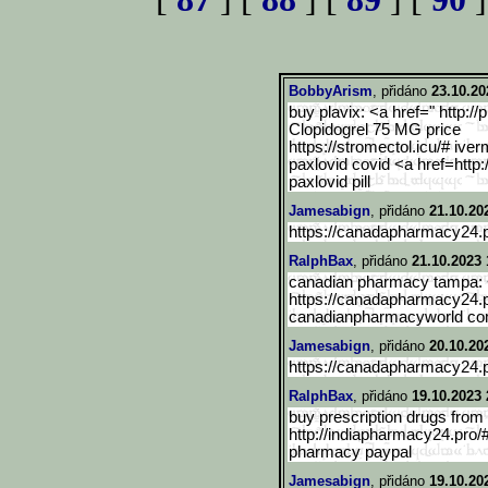
BobbyArism
, přidáno
23.10.20
buy plavix: <a href=" http://
Clopidogrel 75 MG price
https://stromectol.icu/# iver
paxlovid covid <a href=http:
paxlovid pill
Jamesabign
, přidáno
21.10.20
https://canadapharmacy24.p
RalphBax
, přidáno
21.10.2023 
canadian pharmacy tampa: 
https://canadapharmacy24.p
canadianpharmacyworld c
Jamesabign
, přidáno
20.10.20
https://canadapharmacy24.p
RalphBax
, přidáno
19.10.2023 
buy prescription drugs from 
http://indiapharmacy24.pro/
pharmacy paypal
Jamesabign
, přidáno
19.10.20