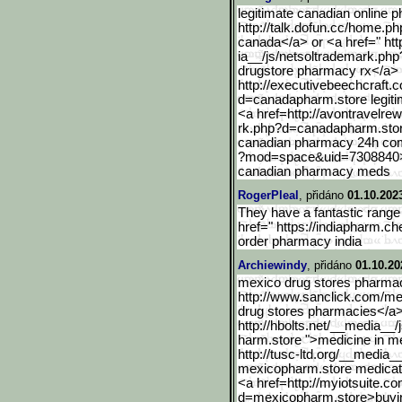
legitimate canadian online 
http://talk.dofun.cc/home.ph
canada</a> or <a href=" h
ia__/js/netsoltrademark.ph
drugstore pharmacy rx</a>
http://executivebeechcraf
t.
d=canadapharm.store legit
<a href=http://avontravelre
rk.php?d=canadapharm.sto
canadian pharmacy 24h com
?mod=space&uid=7308840
canadian pharmacy meds
RogerPleal
, přidáno
01.10.202
They have a fantastic range
href=" https://indiapharm.c
order pharmacy india
Archiewindy
, přidáno
01.10.20
mexico drug stores pharmac
http://www.sanclick.com/m
drug stores pharmacies</a>
http://hbolts.net/__media__/
harm.store ">medicine in 
http://tusc-ltd.org/__med
ia_
mexicopharm.store medicat
<a href=http://myiotsuite.
d=mexicopharm.store>buying