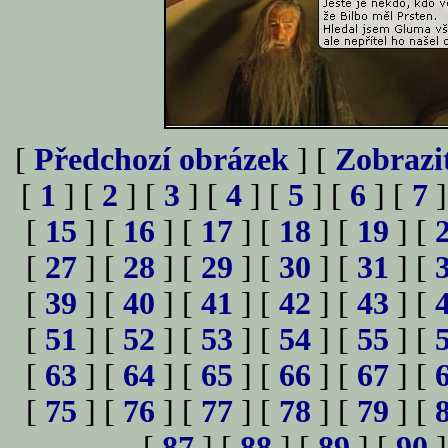
[
Předchozí obrázek
] [
Zobrazi
[
1
] [
2
] [
3
] [
4
] [
5
] [
6
] [
7
]
[
15
] [
16
] [
17
] [
18
] [
19
] [
[
27
] [
28
] [
29
] [
30
] [
31
] [
[
39
] [
40
] [
41
] [
42
] [
43
] [
[
51
] [
52
] [
53
] [
54
] [
55
] [
[
63
] [
64
] [
65
] [
66
] [
67
] [
[
75
] [
76
] [
77
] [
78
] [
79
] [
[
87
] [
88
] [
89
] [
90
]