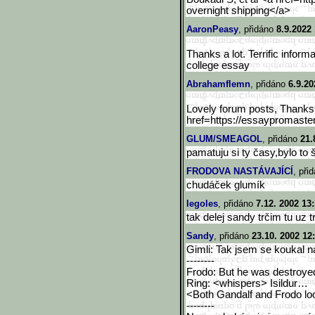
overnight shipping</a>
AaronPeasy
, přidáno
8.9.2022
Thanks a lot. Terrific inform
college essay
Abrahamflemn
, přidáno
6.9.20
Lovely forum posts, Thanks!
href=https://essaypromaste
GLUM/SMEAGOL
, přidáno
21.
pamatuju si ty časy,bylo to š
FRODOVA NASTÁVAJÍCÍ
, při
chudáček glumík
legoles
, přidáno
7.12. 2002 13
tak delej sandy trčim tu uz t
Sandy
, přidáno
23.10. 2002 12
Gimli: Tak jsem se koukal 
--------
Frodo: But he was destroye
Ring: <whispers> Isildur…
<Both Gandalf and Frodo loo
--------