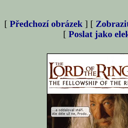
[
Předchozí obrázek
] [
Zobrazi
[
Poslat jako el