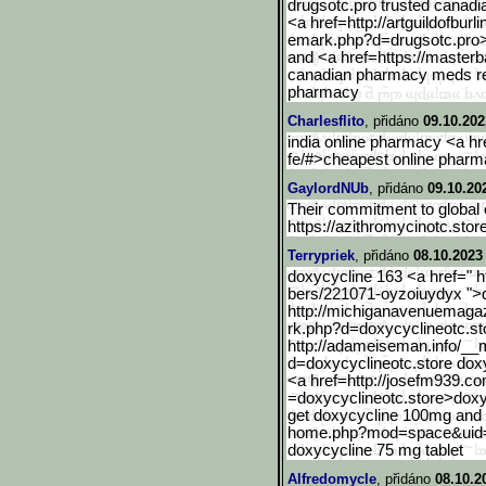
drugsotc.pro trusted canad
<a href=http://artguildofburli
emark.php?d=drugsotc.pro
and <a href=https://masterb
canadian pharmacy meds re
pharmacy
Charlesflito
, přidáno
09.10.202
india online pharmacy <a hre
fe/#>cheapest online pharma
GaylordNUb
, přidáno
09.10.20
Their commitment to global 
https://azithromycinotc.store
Terrypriek
, přidáno
08.10.2023
doxycycline 163 <a href=" 
bers/221071-oyzoiuydyx ">
http://michiganavenuemagaz
rk.php?d=doxycyclineotc.st
http://adameiseman.info/_
_m
d=doxycyclineotc.store dox
<a href=http://josefm939.
=doxycyclineotc.store>dox
get doxycycline 100mg and 
home.php?mod=space&uid
doxycycline 75 mg tablet
Alfredomycle
, přidáno
08.10.2