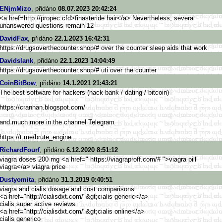
ENjmMizo
, přidáno
08.07.2023 20:42:24
<a href=http://propec.cfd>fina
steride hair</a> Nevertheless, several
unanswered questions remain 12
DavidFax
, přidáno
22.1.2023 16:42:31
https://drugsoverthecounter.sh
op/# over the counter sleep aids that work
Davidslank
, přidáno
22.1.2023 14:04:49
https://drugsoverthecounter.sh
op/# uti over the counter
CoinBitBow
, přidáno
14.1.2021 21:43:21
The best software for hackers (hack bank / dating / bitcoin)
https://cranhan.blogspot.
com/
and much more in the channel Telegram
https://t.me/brute_engine
RichardFourf
, přidáno
6.12.2020 8:51:12
viagra doses 200 mg <a href=" https://viagraproff.com/# ">viagra pill
viagra</a> viagra price
Dustyomita
, přidáno
31.3.2019 0:40:51
viagra and cialis dosage and cost comparisons
<a href="http://cialisdxt.com/"&g
t;cialis generic</a>
cialis super active reviews
<a href="http://cialisdxt.com/"&g
t;cialis online</a>
cialis generico