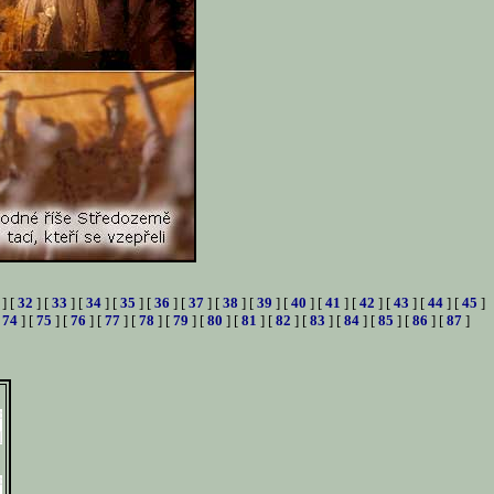
] [
32
] [
33
] [
34
] [
35
] [
36
] [
37
] [
38
] [
39
] [
40
] [
41
] [
42
] [
43
] [
44
] [
45
]
[
74
] [
75
] [
76
] [
77
] [
78
] [
79
] [
80
] [
81
] [
82
] [
83
] [
84
] [
85
] [
86
] [
87
]