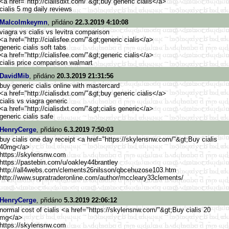
<a href="http://cialisdxt.com/"&g
t;buy generic cialis</a>
cialis 5 mg daily reviews
Malcolmkeymn
, přidáno
22.3.2019 4:10:08
viagra vs cialis vs levitra comparison
<a href="http://cialisfee.com/"&g
t;generic cialis</a>
generic cialis soft tabs
<a href="http://cialisfee.com/"&g
t;generic cialis</a>
cialis price comparison walmart
DavidMib
, přidáno
20.3.2019 21:31:56
buy generic cialis online with mastercard
<a href="http://cialisdxt.com/"&g
t;buy generic cialis</a>
cialis vs viagra generic
<a href="http://cialisdxt.com/"&g
t;cialis generic</a>
generic cialis safe
HenryCerge
, přidáno
6.3.2019 7:50:03
buy cialis one day receipt <a href="https://skylensnw.com/"&
gt;Buy cialis
40mg</a>
https://skylensnw.com
https://pastebin.com/u/oa
kley44brantley
http://all4webs.com/cleme
nts26nilsson/qbcehuzose103.htm
http://www.supratraderonl
ine.com/author/mccleary33cleme
nts/
HenryCerge
, přidáno
5.3.2019 22:06:12
normal cost of cialis <a href="https://skylensnw.com/"&
gt;Buy cialis 20
mg</a>
https://skylensnw.com