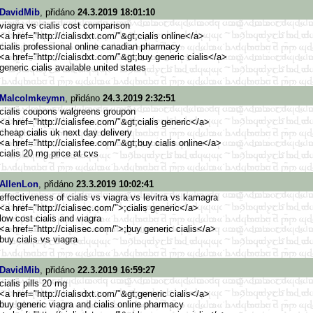
DavidMib
, přidáno
24.3.2019 18:01:10
viagra vs cialis cost comparison
<a href="http://cialisdxt.com/"&g
t;cialis online</a>
cialis professional online canadian pharmacy
<a href="http://cialisdxt.com/"&g
t;buy generic cialis</a>
generic cialis available united states
Malcolmkeymn
, přidáno
24.3.2019 2:32:51
cialis coupons walgreens groupon
<a href="http://cialisfee.com/"&g
t;cialis generic</a>
cheap cialis uk next day delivery
<a href="http://cialisfee.com/"&g
t;buy cialis online</a>
cialis 20 mg price at cvs
AllenLon
, přidáno
23.3.2019 10:02:41
effectiveness of cialis vs viagra vs levitra vs kamagra
<a href="http://cialisec.com/">
;cialis generic</a>
low cost cialis and viagra
<a href="http://cialisec.com/">
;buy generic cialis</a>
buy cialis vs viagra
DavidMib
, přidáno
22.3.2019 16:59:27
cialis pills 20 mg
<a href="http://cialisdxt.com/"&g
t;generic cialis</a>
buy generic viagra and cialis online pharmacy