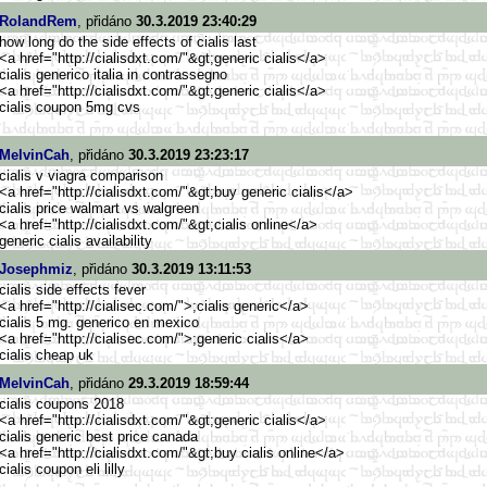
RolandRem
, přidáno
30.3.2019 23:40:29
how long do the side effects of cialis last
<a href="http://cialisdxt.com/"&g
t;generic cialis</a>
cialis generico italia in contrassegno
<a href="http://cialisdxt.com/"&g
t;generic cialis</a>
cialis coupon 5mg cvs
MelvinCah
, přidáno
30.3.2019 23:23:17
cialis v viagra comparison
<a href="http://cialisdxt.com/"&g
t;buy generic cialis</a>
cialis price walmart vs walgreen
<a href="http://cialisdxt.com/"&g
t;cialis online</a>
generic cialis availability
Josephmiz
, přidáno
30.3.2019 13:11:53
cialis side effects fever
<a href="http://cialisec.com/">
;cialis generic</a>
cialis 5 mg. generico en mexico
<a href="http://cialisec.com/">
;generic cialis</a>
cialis cheap uk
MelvinCah
, přidáno
29.3.2019 18:59:44
cialis coupons 2018
<a href="http://cialisdxt.com/"&g
t;generic cialis</a>
cialis generic best price canada
<a href="http://cialisdxt.com/"&g
t;buy cialis online</a>
cialis coupon eli lilly