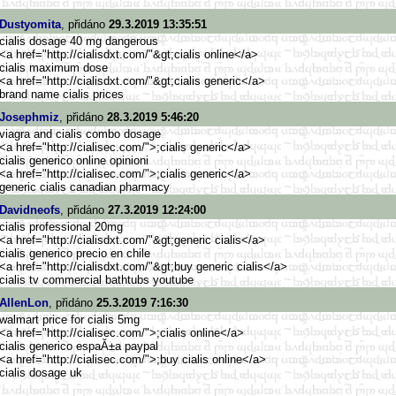
Dustyomita
, přidáno
29.3.2019 13:35:51
cialis dosage 40 mg dangerous
<a href="http://cialisdxt.com/"&g
t;cialis online</a>
cialis maximum dose
<a href="http://cialisdxt.com/"&g
t;cialis generic</a>
brand name cialis prices
Josephmiz
, přidáno
28.3.2019 5:46:20
viagra and cialis combo dosage
<a href="http://cialisec.com/">
;cialis generic</a>
cialis generico online opinioni
<a href="http://cialisec.com/">
;cialis generic</a>
generic cialis canadian pharmacy
Davidneofs
, přidáno
27.3.2019 12:24:00
cialis professional 20mg
<a href="http://cialisdxt.com/"&g
t;generic cialis</a>
cialis generico precio en chile
<a href="http://cialisdxt.com/"&g
t;buy generic cialis</a>
cialis tv commercial bathtubs youtube
AllenLon
, přidáno
25.3.2019 7:16:30
walmart price for cialis 5mg
<a href="http://cialisec.com/">
;cialis online</a>
cialis generico espaĂ±a paypal
<a href="http://cialisec.com/">
;buy cialis online</a>
cialis dosage uk