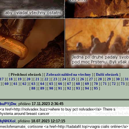
[
Předchozí obrázek
] [
Zobrazit náhled na všechny
] [
Další obrázek
]
17
] [
18
] [
19
] [
20
] [
21
] [
22
] [
23
] [
24
] [
25
] [
26
] [
27
] [
28
] [
29
] [
30
] [
31
] [
60
] [
61
] [
62
] [
63
] [
64
] [
65
] [
66
] [
67
] [
68
] [
69
] [
70
] [
71
] [
72
] [
73
] 
[
88
] [
89
] [
90
] [
91
] [
92
] [
93
] [
94
] [
95
]
buPYjDw
, přidáno
17.11.2023 2:36:45
<a href=http://nolvadex.buzz>w
here to buy pct nolvadex</a> There s
hysteria around breast cancer
fqNHiXol
, přidáno
18.07.2023 12:17:15
meclofenamate, cortisone <a href=http://tadalafil.top>v
iagra cialis online</a>