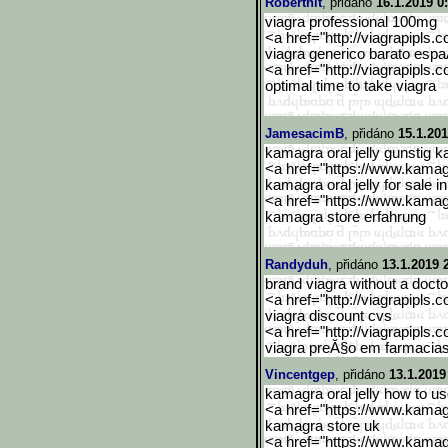
Roberthit
, přidáno
16.1.2019 0
viagra professional 100mg
<a href="http://viagrapipls.c
viagra generico barato esp
<a href="http://viagrapipls.c
optimal time to take viagra
JamesacimB
, přidáno
15.1.201
kamagra oral jelly gunstig 
<a href="https://www.kama
kamagra oral jelly for sale i
<a href="https://www.kama
kamagra store erfahrung
Randyduh
, přidáno
13.1.2019 
brand viagra without a doctor
<a href="http://viagrapipls.c
viagra discount cvs
<a href="http://viagrapipls.c
viagra preĂ§o em farmacia
Vincentgep
, přidáno
13.1.2019
kamagra oral jelly how to u
<a href="https://www.kama
kamagra store uk
<a href="https://www.kama