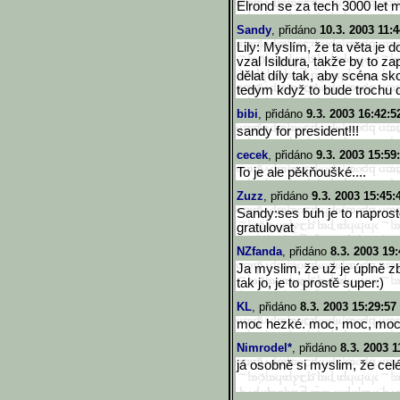
Elrond se za tech 3000 let 
Sandy
, přidáno
10.3. 2003 11:4
Lily: Myslím, že ta věta je 
vzal Isildura, takže by to za
dělat díly tak, aby scéna s
tedym když to bude trochu d
bibi
, přidáno
9.3. 2003 16:42:5
sandy for president!!!
cecek
, přidáno
9.3. 2003 15:59
To je ale pěkňoušké....
Zuzz
, přidáno
9.3. 2003 15:45:
Sandy:ses buh je to naprost
gratulovat
NZfanda
, přidáno
8.3. 2003 19:
Ja myslim, že už je úplně zb
tak jo, je to prostě super:)
KL
, přidáno
8.3. 2003 15:29:57
moc hezké. moc, moc, moc. u
Nimrodel*
, přidáno
8.3. 2003 1
já osobně si myslim, že celé 