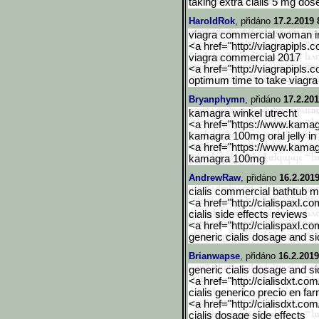
taking extra cialis 5 mg dos
HaroldRok
, přidáno
17.2.2019 
viagra commercial woman in
<a href="http://viagrapipls.c
viagra commercial 2017
<a href="http://viagrapipls.c
optimum time to take viagra
Bryanphymn
, přidáno
17.2.201
kamagra winkel utrecht
<a href="https://www.kama
kamagra 100mg oral jelly in 
<a href="https://www.kama
kamagra 100mg
AndrewRaw
, přidáno
16.2.2019
cialis commercial bathtub 
<a href="http://cialispaxl.co
cialis side effects reviews
<a href="http://cialispaxl.co
generic cialis dosage and si
Brianwapse
, přidáno
16.2.2019
generic cialis dosage and si
<a href="http://cialisdxt.co
cialis generico precio en fa
<a href="http://cialisdxt.co
cialis dosage side effects