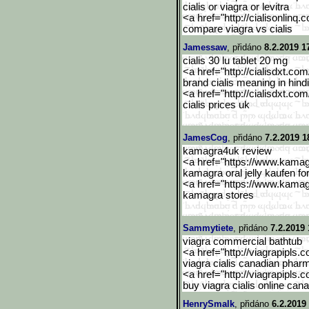
cialis or viagra or levitra
<a href="http://cialisonlinq.
compare viagra vs cialis
Jamessaw
, přidáno
8.2.2019 1
cialis 30 lu tablet 20 mg
<a href="http://cialisdxt.co
brand cialis meaning in hindi
<a href="http://cialisdxt.co
cialis prices uk
JamesCog
, přidáno
7.2.2019 1
kamagra4uk review
<a href="https://www.kama
kamagra oral jelly kaufen f
<a href="https://www.kama
kamagra stores
Sammytiete
, přidáno
7.2.2019 
viagra commercial bathtub
<a href="http://viagrapipls.c
viagra cialis canadian phar
<a href="http://viagrapipls.c
buy viagra cialis online can
HenrySmalk
, přidáno
6.2.2019