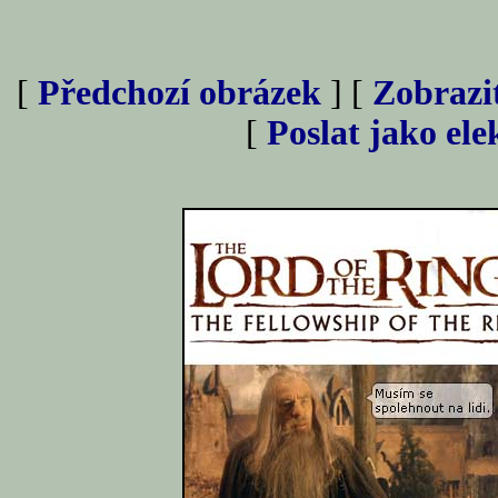
[
Předchozí obrázek
] [
Zobrazi
[
Poslat jako el