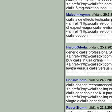
cialis super active plus can
<a href="http://cialisfee.co
cialis 5 mg tablet coupon
Malcolmkeymn
, přidáno
20.3.
cialis side effects testicular 
<a href="http://cialisfee.co
cheapest viagra cialis levitr
<a href="http://cialisfee.co
cialis coupon
HaroldOdoda
, přidáno
25.2.20
generic cialis professional 
<a href="http://cialisdxt.co
buy cialis in usa online
<a href="http://cialisdxt.co
levitra versus cialis versus 
DonaldSpoto
, přidáno
24.2.20
cialis dosage recommendati
<a href="http://cialisonlinq.
cialis generico espaĂ±a pay
<a href="http://cialisonlinq.
viagra e cialis genericos
RobertTrumn
, přidáno
22.2.20