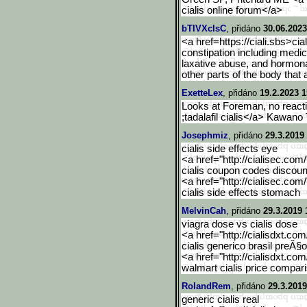
cialis online forum</a>
bTIVXclsC
, přidáno
30.06.2023
<a href=https://ciali.sbs>cial
constipation including medica
laxative abuse, and hormona
other parts of the body that 
ExetteLex
, přidáno
19.2.2023 1
Looks at Foreman, no reacti
;tadalafil cialis</a> Kawano 
Josephmiz
, přidáno
29.3.2019
cialis side effects eye
<a href="http://cialisec.com
cialis coupon codes discoun
<a href="http://cialisec.com
cialis side effects stomach
MelvinCah
, přidáno
29.3.2019 
viagra dose vs cialis dose
<a href="http://cialisdxt.co
cialis generico brasil preĂ§o
<a href="http://cialisdxt.co
walmart cialis price compar
RolandRem
, přidáno
29.3.2019
generic cialis real