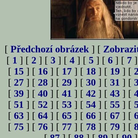
[
Předchozí obrázek
] [
Zobrazi
[
1
] [
2
] [
3
] [
4
] [
5
] [
6
] [
7
]
[
15
] [
16
] [
17
] [
18
] [
19
] [
[
27
] [
28
] [
29
] [
30
] [
31
] [
[
39
] [
40
] [
41
] [
42
] [
43
] [
[
51
] [
52
] [
53
] [
54
] [
55
] [
[
63
] [
64
] [
65
] [
66
] [
67
] [
[
75
] [
76
] [
77
] [
78
] [
79
] [
[
87
] [
88
] [
89
] [
90
]