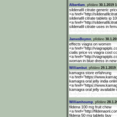
Albertlam
, přidáno
30.1.2019 1
sildenafil citrate generic pric
<a href="http://sildenafilcitra
sildenafil citrate tablets ip 
<a href="http://sildenafilcitra
sildenafil citrate uses in fem
JamesBoymn
, přidáno
30.1.20
effects viagra on women
<a href="http://viagrapipls.c
cialis price vs viagra cost 
<a href="http://viagrapipls.c
woman in blue dress in new
Williambut
, přidáno
29.1.2019 
kamagra store erfahrung
<a href="https://www.kama
kamagra oral jelly india onli
<a href="https://www.kama
kamagra oral jelly available i
Williamhoump
, přidáno
28.1.2
fildena 100 mg fruit chew
<a href="http://fildenaonl.c
fildena 50 mg tablets buy