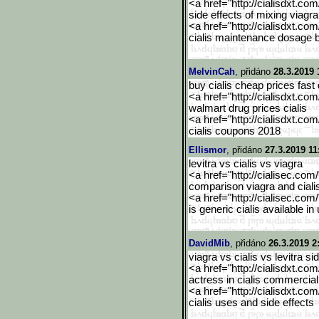
<a href="http://cialisdxt.co
side effects of mixing viagra
<a href="http://cialisdxt.co
cialis maintenance dosage 
MelvinCah
, přidáno
28.3.2019 
buy cialis cheap prices fast 
<a href="http://cialisdxt.co
walmart drug prices cialis
<a href="http://cialisdxt.co
cialis coupons 2018
Ellismor
, přidáno
27.3.2019 11
levitra vs cialis vs viagra
<a href="http://cialisec.com
comparison viagra and ciali
<a href="http://cialisec.com
is generic cialis available in
DavidMib
, přidáno
26.3.2019 2
viagra vs cialis vs levitra si
<a href="http://cialisdxt.co
actress in cialis commercial
<a href="http://cialisdxt.co
cialis uses and side effects