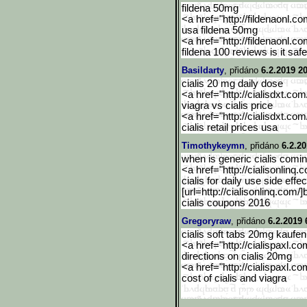
fildena 50mg
<a href="http://fildenaonl.c
usa fildena 50mg
<a href="http://fildenaonl.c
fildena 100 reviews is it safe
Basildarty
, přidáno
6.2.2019 2
cialis 20 mg daily dose
<a href="http://cialisdxt.co
viagra vs cialis price
<a href="http://cialisdxt.co
cialis retail prices usa
Timothykeymn
, přidáno
6.2.20
when is generic cialis comin
<a href="http://cialisonlinq.
cialis for daily use side effe
[url=http://cialisonlinq.
com/]bu
cialis coupons 2016
Gregoryraw
, přidáno
6.2.2019 
cialis soft tabs 20mg kaufen
<a href="http://cialispaxl.co
directions on cialis 20mg
<a href="http://cialispaxl.co
cost of cialis and viagra