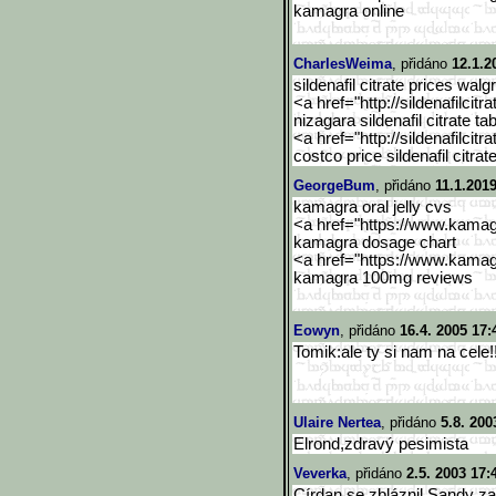
kamagra online
CharlesWeima
, přidáno
12.1.2
sildenafil citrate prices wal
<a href="http://sildenafilcitra
nizagara sildenafil citrate t
<a href="http://sildenafilcitra
costco price sildenafil citrat
GeorgeBum
, přidáno
11.1.2019
kamagra oral jelly cvs
<a href="https://www.kama
kamagra dosage chart
<a href="https://www.kama
kamagra 100mg reviews
Eowyn
, přidáno
16.4. 2005 17:
Tomik:ale ty si nam na cele!!!
Ulaire Nertea
, přidáno
5.8. 200
Elrond,zdravý pesimista
Veverka
, přidáno
2.5. 2003 17:
Círdan se zbláznil.Sandy za t