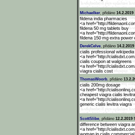
Michaelker
, přidáno
14.2.2019 
fildena india pharmacies
<a href="http://fildenaonl.c
fildena 50 mg tablets buy
<a href="http://fildenaonl.c
fildena 150 mg extra power 
DerekCelve
, přidáno
14.2.2019
cialis professional wikipedia
<a href="http://cialisdxt.co
cialis coupon at walgreens
<a href="http://cialisdxt.co
viagra cialis cost
ThomasWoorb
, přidáno
13.2.2
cialis 200mg dosage
<a href="http://cialisonlinq.
cheapest viagra cialis levitr
<a href="http://cialisonlinq.
generic cialis levitra viagra
ScottSlibe
, přidáno
12.2.2019 
difference between viagra a
<a href="http://cialisdxt.co
woman in cialis commercial 