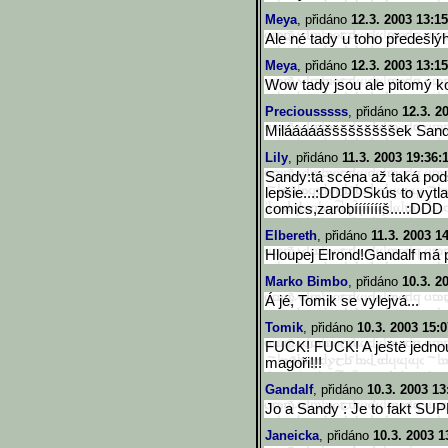
Meya
, přidáno
12.3. 2003 13:15
Ale né tady u toho předešlý
Meya
, přidáno
12.3. 2003 13:15
Wow tady jsou ale pitomý k
Preciousssss
, přidáno
12.3. 2
Milááááášššššššššek Sand
Lily
, přidáno
11.3. 2003 19:36:
Sandy:tá scéna až taká pods
lepšie...:DDDDSkús to vytla
comics,zarobíííííííš....:DDD
Elbereth
, přidáno
11.3. 2003 1
Hloupej Elrond!Gandalf má 
Marko Bimbo
, přidáno
10.3. 2
Á jé, Tomik se vylejvá...
Tomik
, přidáno
10.3. 2003 15:0
FUCK! FUCK! A ještě jednou 
magoři!!!
Gandalf
, přidáno
10.3. 2003 13
Jo a Sandy : Je to fakt SUP
Janeicka
, přidáno
10.3. 2003 1