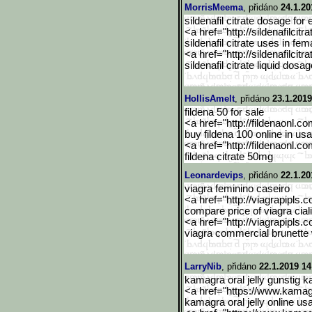
MorrisMeema
, přidáno
24.1.20
sildenafil citrate dosage for 
<a href="http://sildenafilcitra
sildenafil citrate uses in fem
<a href="http://sildenafilcitra
sildenafil citrate liquid dosa
HollisAmelt
, přidáno
23.1.2019
fildena 50 for sale
<a href="http://fildenaonl.c
buy fildena 100 online in usa
<a href="http://fildenaonl.c
fildena citrate 50mg
Leonardevips
, přidáno
22.1.20
viagra feminino caseiro
<a href="http://viagrapipls.c
compare price of viagra ciali
<a href="http://viagrapipls.c
viagra commercial brunette
LarryNib
, přidáno
22.1.2019 14
kamagra oral jelly gunstig 
<a href="https://www.kama
kamagra oral jelly online us