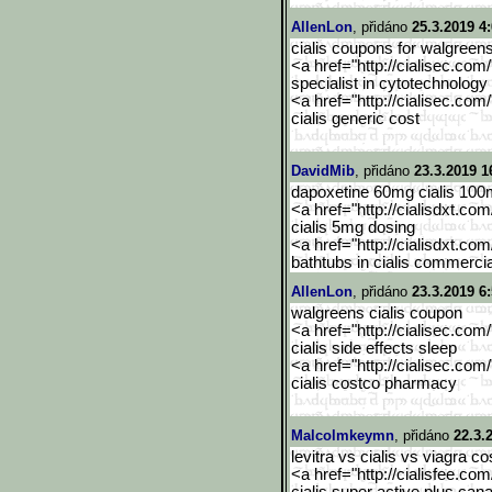
AllenLon
, přidáno
25.3.2019 4
cialis coupons for walgree
<a href="http://cialisec.com
specialist in cytotechnology
<a href="http://cialisec.com
cialis generic cost
DavidMib
, přidáno
23.3.2019 1
dapoxetine 60mg cialis 10
<a href="http://cialisdxt.co
cialis 5mg dosing
<a href="http://cialisdxt.co
bathtubs in cialis commercia
AllenLon
, přidáno
23.3.2019 6
walgreens cialis coupon
<a href="http://cialisec.com
cialis side effects sleep
<a href="http://cialisec.com
cialis costco pharmacy
Malcolmkeymn
, přidáno
22.3.
levitra vs cialis vs viagra co
<a href="http://cialisfee.co