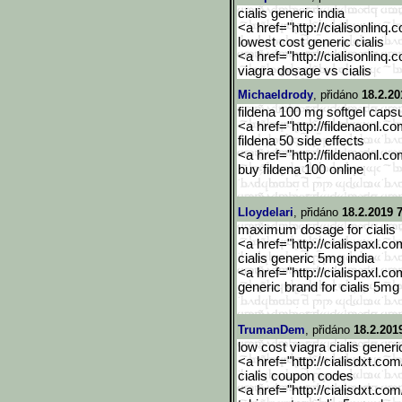
cialis generic india
<a href="http://cialisonlinq.
lowest cost generic cialis
<a href="http://cialisonlinq.
viagra dosage vs cialis
Michaeldrody
, přidáno
18.2.20
fildena 100 mg softgel caps
<a href="http://fildenaonl.c
fildena 50 side effects
<a href="http://fildenaonl.c
buy fildena 100 online
Lloydelari
, přidáno
18.2.2019 
maximum dosage for cialis
<a href="http://cialispaxl.co
cialis generic 5mg india
<a href="http://cialispaxl.co
generic brand for cialis 5mg
TrumanDem
, přidáno
18.2.201
low cost viagra cialis generi
<a href="http://cialisdxt.co
cialis coupon codes
<a href="http://cialisdxt.co