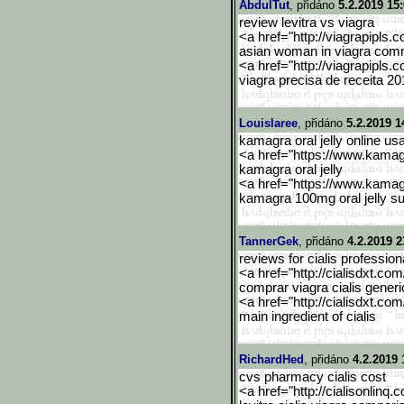
AbdulTut
, přidáno
5.2.2019 15
review levitra vs viagra
<a href="http://viagrapipls.c
asian woman in viagra com
<a href="http://viagrapipls.c
viagra precisa de receita 20
Louislaree
, přidáno
5.2.2019 1
kamagra oral jelly online us
<a href="https://www.kama
kamagra oral jelly
<a href="https://www.kama
kamagra 100mg oral jelly sup
TannerGek
, přidáno
4.2.2019 2
reviews for cialis profession
<a href="http://cialisdxt.co
comprar viagra cialis generi
<a href="http://cialisdxt.co
main ingredient of cialis
RichardHed
, přidáno
4.2.2019 
cvs pharmacy cialis cost
<a href="http://cialisonlinq.