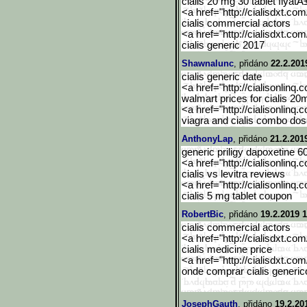
cialis 20 mg 30 tablet fiyatÄ
<a href="http://cialisdxt.co
cialis commercial actors
<a href="http://cialisdxt.co
cialis generic 2017
Shawnalunc
, přidáno
22.2.201
cialis generic date
<a href="http://cialisonlinq.
walmart prices for cialis 20
<a href="http://cialisonlinq.
viagra and cialis combo do
AnthonyLap
, přidáno
21.2.201
generic priligy dapoxetine 6
<a href="http://cialisonlinq.
cialis vs levitra reviews
<a href="http://cialisonlinq.
cialis 5 mg tablet coupon
RobertBic
, přidáno
19.2.2019 1
cialis commercial actors
<a href="http://cialisdxt.co
cialis medicine price
<a href="http://cialisdxt.co
onde comprar cialis generico
JosephGauth
, přidáno
19.2.20