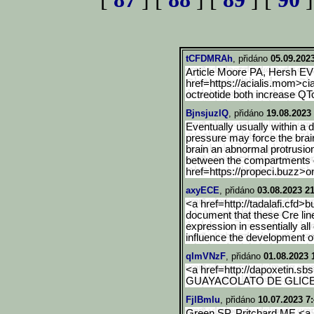
tCFDMRAh
, přidáno
05.09.202
Article Moore PA, Hersh EV
href=https://acialis.mom>ci
octreotide both increase QTc
BjnsjuzlQ
, přidáno
19.08.2023
Eventually usually within a d
pressure may force the brai
brain an abnormal protrusion
between the compartments o
href=https://propeci.buzz>o
axyECE
, přidáno
03.08.2023 21
<a href=http://tadalafi.cfd>b
document that these Cre lin
expression in essentially all 
influence the development of
qImVNzF
, přidáno
01.08.2023 
<a href=http://dapoxetin.sb
GUAYACOLATO DE GLICE
FjlBmlu
, přidáno
10.07.2023 7
Green SP, Pritchard ME <a h