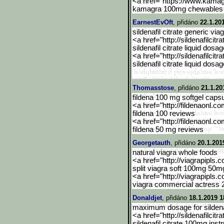
<a href="https://www.kama
kamagra 100mg chewables 
EarnestEvOft
, přidáno
22.1.20
sildenafil citrate generic via
<a href="http://sildenafilcitra
sildenafil citrate liquid dosa
<a href="http://sildenafilcitra
sildenafil citrate liquid dosa
Thomasstose
, přidáno
21.1.20
fildena 100 mg softgel caps
<a href="http://fildenaonl.c
fildena 100 reviews
<a href="http://fildenaonl.c
fildena 50 mg reviews
Georgetauth
, přidáno
20.1.201
natural viagra whole foods
<a href="http://viagrapipls.c
split viagra soft 100mg 50m
<a href="http://viagrapipls.c
viagra commercial actress 2
Donaldjet
, přidáno
18.1.2019 1
maximum dosage for sildenaf
<a href="http://sildenafilcitra
sildenafil citrate 100mg inst