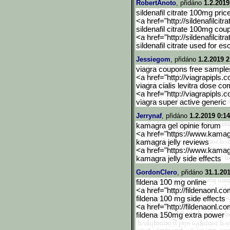
RobertAnoto
, přidáno
1.2.2019
sildenafil citrate 100mg pric
<a href="http://sildenafilcitra
sildenafil citrate 100mg cou
<a href="http://sildenafilcitra
sildenafil citrate used for 
Jessiegom
, přidáno
1.2.2019 2
viagra coupons free sample
<a href="http://viagrapipls.c
viagra cialis levitra dose c
<a href="http://viagrapipls.c
viagra super active generic
Jerrynaf
, přidáno
1.2.2019 0:14
kamagra gel opinie forum
<a href="https://www.kama
kamagra jelly reviews
<a href="https://www.kama
kamagra jelly side effects
GordonClero
, přidáno
31.1.201
fildena 100 mg online
<a href="http://fildenaonl.c
fildena 100 mg side effects
<a href="http://fildenaonl.c
fildena 150mg extra power