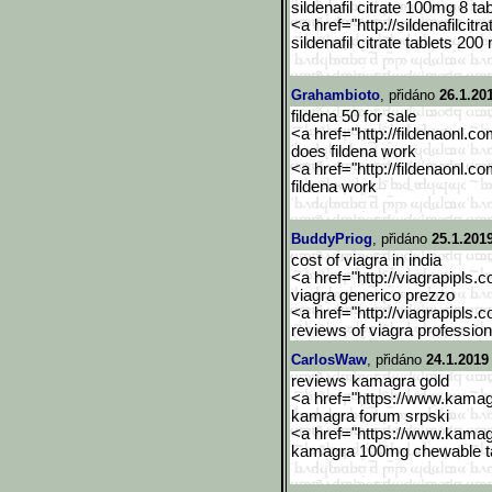
sildenafil citrate 100mg 8 ta
<a href="http://sildenafilcitra
sildenafil citrate tablets 200
Grahambioto
, přidáno
26.1.20
fildena 50 for sale
<a href="http://fildenaonl.c
does fildena work
<a href="http://fildenaonl.c
fildena work
BuddyPriog
, přidáno
25.1.201
cost of viagra in india
<a href="http://viagrapipls.c
viagra generico prezzo
<a href="http://viagrapipls.c
reviews of viagra profession
CarlosWaw
, přidáno
24.1.2019
reviews kamagra gold
<a href="https://www.kama
kamagra forum srpski
<a href="https://www.kama
kamagra 100mg chewable ta