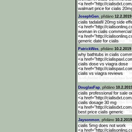
<a href="http://cialisdxt.co
walmart price for cialis 20m
JosephGen
, přidáno
12.2.2019
cialis tadalafil 20mg side eff
<a href="http://cialisonlinq.
woman in cialis commercial 
<a href="http://cialisonlinq.
generic date for cialis
PatrickWes
, přidáno
10.2.2019
why bathtubs in cialis comm
<a href="http://cialispaxl.co
cialis dose vs viagra dose
<a href="http://cialispaxl.co
cialis vs viagra reviews
DouglasFap
, přidáno
10.2.201
cialis professional for sale o
<a href="http://cialisdxt.co
cialis dosage 30 mg
<a href="http://cialisdxt.co
best price cialis generic
Jaysonmon
, přidáno
10.2.2019
cialis 5mg does not work
<a href="http://cialisonlinq.