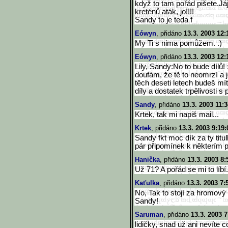
když to tam pořád pišete.Já
kreténů aták, jo!!!!
Sandy to je teda f
Eówyn
, přidáno
13.3. 2003 12:
My Ti s nima pomůžem. .)
Eówyn
, přidáno
13.3. 2003 12:
Lily, Sandy:No to bude dílů! 
doufám, že tě to neomrzí a j
těch deseti letech budeš mí
díly a dostatek trpělivosti s
Sandy
, přidáno
13.3. 2003 11:3
Krtek, tak mi napiš mail...
Krtek
, přidáno
13.3. 2003 9:19:
Sandy fkt moc dík za ty titu
pár připomínek k některím 
Hanička
, přidáno
13.3. 2003 8:
Už 71? A pořád se mi to líbí.
Kaťulka
, přidáno
13.3. 2003 7:
No, Tak to stojí za hromový p
Sandy!
Saruman
, přidáno
13.3. 2003 7
lidičky, snad už ani nevíte co