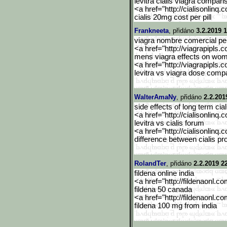
levitra cialis viagra compari
<a href="http://cialisonlinq.
cialis 20mg cost per pill
Frankneeta
, přidáno
3.2.2019 
viagra nombre comercial pe
<a href="http://viagrapipls.c
mens viagra effects on wo
<a href="http://viagrapipls.c
levitra vs viagra dose comp
WalterAmaNy
, přidáno
2.2.201
side effects of long term cia
<a href="http://cialisonlinq.
levitra vs cialis forum
<a href="http://cialisonlinq.
difference between cialis pr
RolandTer
, přidáno
2.2.2019 2
fildena online india
<a href="http://fildenaonl.c
fildena 50 canada
<a href="http://fildenaonl.c
fildena 100 mg from india