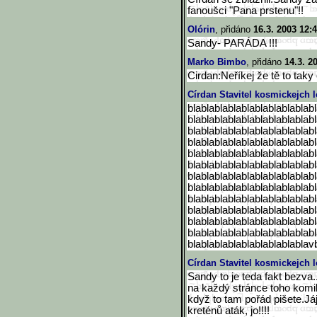
fanoušci "Pana prstenu"!!
Olórin
, přidáno
16.3. 2003 12:
Sandy- PARÁDA !!!
Marko Bimbo
, přidáno
14.3. 2
Cirdan:Neříkej že tě to taky 
Círdan Stavitel kosmickejch l
blablablablablablablablablab
blablablablablablablablablab
blablablablablablablablablab
blablablablablablablablablab
blablablablablablablablablab
blablablablablablablablablab
blablablablablablablablablab
blablablablablablablablablab
blablablablablablablablablab
blablablablablablablablablab
blablablablablablablablablab
blablablablablablablablablab
blablablablablablablablablav
Círdan Stavitel kosmickejch l
Sandy to je teda fakt bezva.
na každý stránce toho komik
když to tam pořád pišete.Já
kreténů aták, jo!!!!