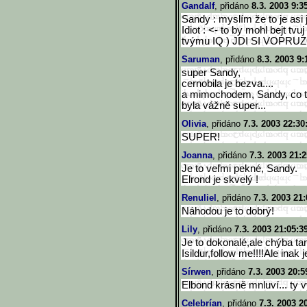
Gandalf
, přidáno
8.3. 2003 9:3
Sandy : myslím že to je asi j
Idiot : <- to by mohl bejt tv
tvýmu IQ ) JDI SI VOPRU
Saruman
, přidáno
8.3. 2003 9:
super Sandy,
cernobila je bezva....
a mimochodem, Sandy, co ta
byla vážně super...
Olivia
, přidáno
7.3. 2003 22:30
SUPER!
Joanna
, přidáno
7.3. 2003 21:2
Je to veľmi pekné, Sandy.
Elrond je skvelý !
Renuliel
, přidáno
7.3. 2003 21:
Náhodou je to dobrý!
Lily
, přidáno
7.3. 2003 21:05:3
Je to dokonalé,ale chýba ta
Isildur,follow me!!!!Ale inak j
Sírwen
, přidáno
7.3. 2003 20:5
Elbond krásně mnluví... ty vyh
Celebrían
, přidáno
7.3. 2003 2