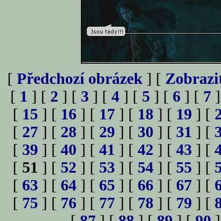
[
Předchozí obrázek
] [
Zobrazi
[
1
] [
2
] [
3
] [
4
] [
5
] [
6
] [
7
]
[
15
] [
16
] [
17
] [
18
] [
19
] [
[
27
] [
28
] [
29
] [
30
] [
31
] [
[
39
] [
40
] [
41
] [
42
] [
43
] [
[
51
] [
52
] [
53
] [
54
] [
55
] [
[
63
] [
64
] [
65
] [
66
] [
67
] [
[
75
] [
76
] [
77
] [
78
] [
79
] [
[
87
] [
88
] [
89
] [
90
]