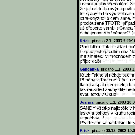
i nesnil a hlavně(doufám, ž
že je nás tu takových povíc
tolik, aby Ti ho vydrželo až
lotra-když to, o čem sníte, 
prodloužené TFOTR, případn
už přeberte sami. .) Gandalf
nebo jenom vražděného? .)
Krtek
, přidáno
2.1. 2003 9:20:1
Gandalfka: Tak to si fakt puč
ho puč ještě předtím než N
mít zmatek. Mimochodem z o
příjde další.
Gandalfka
, přidáno
1.1. 2003 2
Krtek:Tak to si někde puči
Příběhy z Tracené Říše...n
flámu a spala sem celej den:
tak radši ted žádný díly ne
svou fotku v Oku:)
Joanna
, přidáno
1.1. 2003 18:3
SANDY všetko najlepšie v N
lásky a pohody v kruhu rod
úspechov !!!
PS: Teším sa na ďalšie diely 
Krtek
, přidáno
30.12. 2002 10: