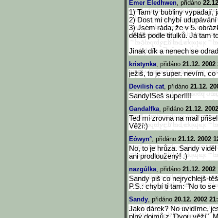
Emer Eledhwen
, přidáno
22.12
1) Tam ty bubliny vypadají, 
2) Dost mi chybí udupávání
3) Jsem ráda, že v 5. obráz
děláš podle titulků. Já tam
Jinak dík a nenech se odrad
kristynka
, přidáno
21.12. 2002
ježiš, to je super. nevím, c
Devilish cat
, přidáno
21.12. 20
Sandy!Seš super!!!!
Gandalfka
, přidáno
21.12. 200
Ted mi zrovna na mail přiš
Věží:)
Eówyn°
, přidáno
21.12. 2002 1
No, to je hrůza. Sandy viděl
ani prodloužený! .)
nazgúlka
, přidáno
21.12. 2002 
Sandy piš co nejrychlejš-tě
P.S.: chybí ti tam: "No to se
Sandy
, přidáno
20.12. 2002 21
Jako dárek? No uvidíme, je
plný dojmů z "Dvou věží". 