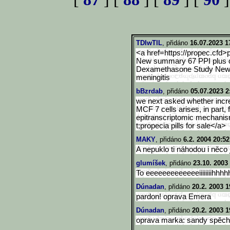
TDIwTlL
, přidáno
16.07.2023 1
<a href=https://propec.cfd>
New summary 67 PPI plus c
Dexamethasone Study New
meningitis
bBzrdab
, přidáno
05.07.2023 2
we next asked whether incr
MCF 7 cells arises, in part,
epitranscriptomic mechanism
t;propecia pills for sale</a>
MAKY
, přidáno
6.2. 2004 20:52
A nepuklo ti náhodou i něco j
glumíšek
, přidáno
23.10. 2003
To eeeeeeeeeeeeeiiiiiiiihhh
Dúnadan
, přidáno
20.2. 2003 1
pardon! oprava Emera
Dúnadan
, přidáno
20.2. 2003 1
oprava marka: sandy spěcha