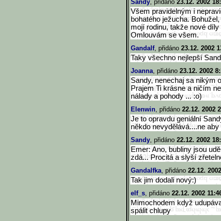
Sandy
, přidáno
23.12. 2002 18
Všem pravidelným i nepravi
bohatého ježucha. Bohužel, 
mojí rodinu, takže nové díl
Omlouvám se všem.
Gandalf
, přidáno
23.12. 2002 1
Taky všechno nejlepší Sandy,
Joanna
, přidáno
23.12. 2002 8
Sandy, nenechaj sa nikým od
Prajem Ti krásne a ničím ne
nálady a pohody ... :o)
Elenwin
, přidáno
22.12. 2002 
Je to opravdu geniální Sandy
někdo nevydělává....ne aby 
Sandy
, přidáno
22.12. 2002 18
Emer: Ano, bubliny jsou uděl
zdá... Procitá a slyší zřeteln
Gandalfka
, přidáno
22.12. 200
Tak jim dodali nový:)
elf_s
, přidáno
22.12. 2002 11:4
Mimochodem když udupávali
spálit chlupy