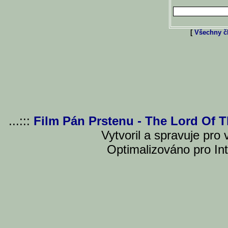
[
Všechny čl
...:::
Film Pán Prstenu - The Lord Of 
Vytvoril a spravuje pro
Optimalizováno pro Int