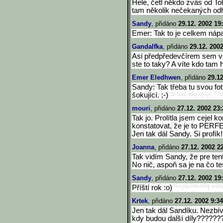
Hele, četl někdo zvás od T
tam několik nečekaných odh
Sandy
, přidáno
29.12. 2002 19
Emer: Tak to je celkem náp
Gandalfka
, přidáno
29.12. 200
Asi předpředevčírem sem vi
ste to taky? A víte kdo tam 
Emer Eledhwen
, přidáno
29.12
Sandy: Tak třeba tu svou fo
šokující. ;-)
mouri
, přidáno
27.12. 2002 23:
Tak jo. Prolítla jsem cejel
konstatovat, že je to PERF
Jen tak dál Sandy. Si profík!
Joanna
, přidáno
27.12. 2002 2
Tak vidím Sandy, že pre tento
No nič, aspoň sa je na čo te
Sandy
, přidáno
27.12. 2002 19
Příští rok :o)
Krtek
, přidáno
27.12. 2002 9:34
Jen tak dál Sandíku. Nezbív
kdy budou další díly?????