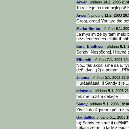
Arwen
, přidáno
14.2. 2003 21:
To rajce je na tom nejlepsí!
Arwen°
, přidáno
11.2. 2003 20:
Great, great! You are the bes
Marko Bimbo
, přidáno
9.1. 20
Ja myslim ze by tam melo by
nez eeeeeeeeeeeiiiiiiiiiiiihh
Emer Eledhwen
, přidáno
8.1. 
Sandy: Nespěchej. Hlavně ať
Elbereth
, přidáno
7.1. 2003 20
No... tak akosi sme sa 6. t
deň, dva...(?) a potom... 
Joanna
, přidáno
5.1. 2003 22:0
Hurááááááá !!! Sandy žije ...
kristynka
, přidáno
5.1. 2003 21
tak mě tu zitra čekejte
Sandy
, přidáno
5.1. 2003 18:30
Zív.. Tak už jsem zpět a zítr
Gandalfka
, přidáno
5.1. 2003 1
:o( Sandy co sme ti udělali
čekala že mi to tady zlepčí n