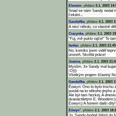
Elenwin
, přidáno
5.1. 2003 14:
Snad se nám Sandy nedal 
čekání...
Gandalfka
, přidáno
4.1. 2003 1
A neví někdo, co vlastně dě
Crazynka
, přidáno
3.1. 2003 19
"Fuj, mě puklo rajče!" To ta
fanfan
, přidáno
2.1. 2003 21:45
No, komiks jsem viděl teprv
úroveň. Skvělá práce!
Joanna
, přidáno
2.1. 2003 21:0
Myslím, že Sandy mal bujaréh
:O)))
Všetkým prajem šťastný No
Gandalfka
, přidáno
2.1. 2003 1
Éowyn: Ono to bylo trochu z
poslal na to někoho jinýho 
Ale byl tam hezkej. A dneska
dvanáctiletým E. Woodem:)
Éowyn:) A honem další díly!
Eówyn°
, přidáno
2.1. 2003 18:
Jo, Sandy-hodně štěstí do N