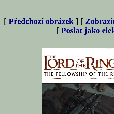
[
Předchozí obrázek
] [
Zobrazi
[
Poslat jako el