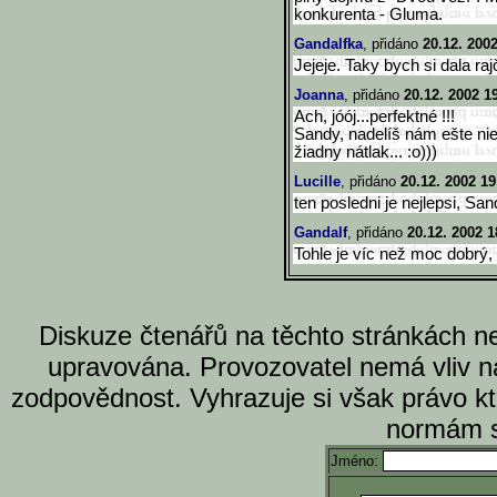
konkurenta - Gluma.
Gandalfka
, přidáno
20.12. 200
Jejeje. Taky bych si dala raj
Joanna
, přidáno
20.12. 2002 1
Ach, jóój...perfektné !!!
Sandy, nadelíš nám ešte nie
žiadny nátlak... :o)))
Lucille
, přidáno
20.12. 2002 19
ten posledni je nejlepsi, San
Gandalf
, přidáno
20.12. 2002 1
Tohle je víc než moc dobrý, t
Diskuze čtenářů na těchto stránkách n
upravována. Provozovatel nemá vliv n
zodpovědnost. Vyhrazuje si však právo k
normám s
Jméno: