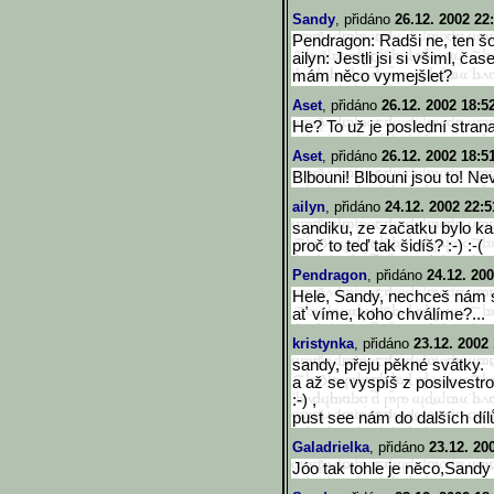
Sandy
, přidáno
26.12. 2002 22
Pendragon: Radši ne, ten šok
ailyn: Jestli jsi si všiml, č
mám něco vymejšlet?
Aset
, přidáno
26.12. 2002 18:5
He? To už je poslední stran
Aset
, přidáno
26.12. 2002 18:5
Blbouni! Blbouni jsou to! Nev
ailyn
, přidáno
24.12. 2002 22:5
sandiku, ze začatku bylo k
proč to teď tak šidíš? :-) :-(
Pendragon
, přidáno
24.12. 200
Hele, Sandy, nechceš nám se
ať víme, koho chválíme?...
kristynka
, přidáno
23.12. 2002
sandy, přeju pěkné svátky.
a až se vyspíš z posilvestr
:-) ,
pust see nám do dalších díl
Galadrielka
, přidáno
23.12. 20
Jóo tak tohle je něco,Sandy 