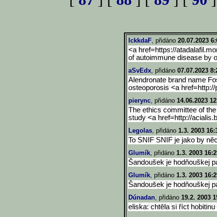
IckkdaF
, přidáno
20.07.2023 6:
<a href=https://atadalafil.
of autoimmune disease by o
aSvEdx
, přidáno
07.07.2023 8:
Alendronate brand name Fos
osteoporosis <a href=http://
pierync
, přidáno
14.06.2023 12
The ethics committee of th
study <a href=http://acialis
Legolas
, přidáno
1.3. 2003 16:
To SNIF SNIF je jako by něc
Glumík
, přidáno
1.3. 2003 16:2
Šandoušek je hodňouškej 
Glumík
, přidáno
1.3. 2003 16:2
Šandoušek je hodňouškej 
Dúnadan
, přidáno
19.2. 2003 1
eliska: chtěla si říct hobitinu