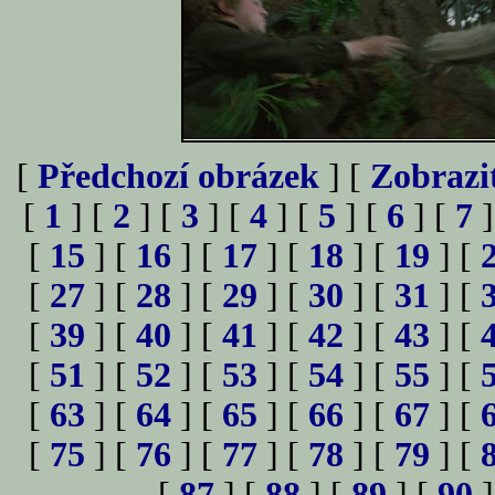
[
Předchozí obrázek
] [
Zobrazi
[
1
] [
2
] [
3
] [
4
] [
5
] [
6
] [
7
]
[
15
] [
16
] [
17
] [
18
] [
19
] [
[
27
] [
28
] [
29
] [
30
] [
31
] [
[
39
] [
40
] [
41
] [
42
] [
43
] [
[
51
] [
52
] [
53
] [
54
] [
55
] [
[
63
] [
64
] [
65
] [
66
] [
67
] [
[
75
] [
76
] [
77
] [
78
] [
79
] [
[
87
] [
88
] [
89
] [
90
]