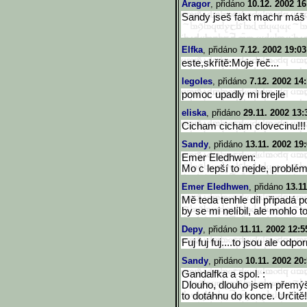
Aragor
, přidáno
10.12. 2002 16
Sandy jseš fakt machr máš 
Elfka
, přidáno
7.12. 2002 19:03
este,skřítě:Moje řeč...
legoles
, přidáno
7.12. 2002 14
pomoc upadly mi brejle
eliska
, přidáno
29.11. 2002 13:
Cicham cicham clovecinu!!!
Sandy
, přidáno
13.11. 2002 19
Emer Eledhwen:
Mo c lepší to nejde, problém
Emer Eledhwen
, přidáno
13.11
Mě teda tenhle díl připadá p
by se mi nelíbil, ale mohlo to
Depy
, přidáno
11.11. 2002 12:5
Fuj fuj fuj....to jsou ale odpo
Sandy
, přidáno
10.11. 2002 20
Gandalfka a spol. :
Dlouho, dlouho jsem přemýšl
to dotáhnu do konce. Určitě