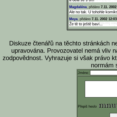
a dělá se s tím
Magdaléna
, přidáno
7.11. 2002
Ale no tak. U tohohle komiks
Meya
, přidáno
7.11. 2002 12:03
Že tě to ještě baví...
Diskuze čtenářů na těchto stránkách n
upravována. Provozovatel nemá vliv n
zodpovědnost. Vyhrazuje si však právo k
normám s
Jméno:
Přepiš heslo