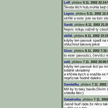
LoR
, přidáno
9.11. 2002 22:14:
Škoda těch hub,mohla bejt d
Legsie
, přidáno
9.11. 2002 12:
skřítě a este: jste na tom s
Sardë
, přidáno
8.11. 2002 21:2
Nejvíc miluju vážně ty cito
skřítě
, přidáno
8.11. 2002 15:1
kdyby ten pavouk spadl na 
ohluchnul takovej jekot
Glum
, přidáno
8.11. 2002 7:32
to este: pavoušci, červíšci
estë
, přidáno
7.11. 2002 20:00:
kdyby ten pavouk lezl po m
totálně ukradený
a křičela bych a snažila se 
nepřízrak hodně daleko
Gandalfka
, přidáno
7.11. 2002 
Mě by to taky bavilo.Divím 
shlédla film:)
Galadrielka
, přidáno
7.11. 200
Jasně buď ráda že něco tak