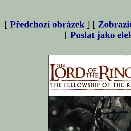
[
Předchozí obrázek
] [
Zobrazi
[
Poslat jako el