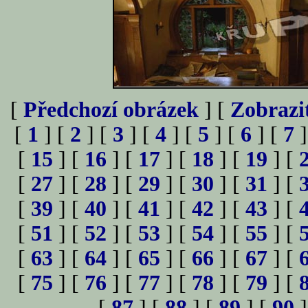
[
Předchozí obrázek
] [
Zobrazi
[
1
] [
2
] [
3
] [
4
] [
5
] [
6
] [
7
]
[
15
] [
16
] [
17
] [
18
] [
19
] [
[
27
] [
28
] [
29
] [
30
] [
31
] [
[
39
] [
40
] [
41
] [
42
] [
43
] [
[
51
] [
52
] [
53
] [
54
] [
55
] [
[
63
] [
64
] [
65
] [
66
] [
67
] [
[
75
] [
76
] [
77
] [
78
] [
79
] [
[
87
] [
88
] [
89
] [
90
]