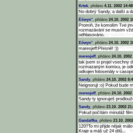
Krtek
, přidáno
4.11. 2002 14:48
No dobrý Sandy, a další a další
Eówyn°
, přidáno
24.10. 2002 1
Promiň, že komolím Tvé jmén
rozmazávání se musím vždyck
odhlasováno.
Eówyn°
, přidáno
24.10. 2002 1
maresjeff:Přesně! :))
meresjeff
, přidáno
24.10. 2002
tak jsem si projel vsechny d
rozmazaným komixu, je odko
odkojen fotoseriály v casopis
Sandy
, přidáno
24.10. 2002 8:
Neignoruji :o) Pokud bude m
meresjeff
, přidáno
24.10. 2002
Sandy ty ignoruješ prodlouže
Sandy
, přidáno
23.10. 2002 21
Pokud počítám minutáž filmu
Gandalfka
, přidáno
23.10. 200
120?To mi přijde nějak málo 
Kraje a máš už 24 dílů...