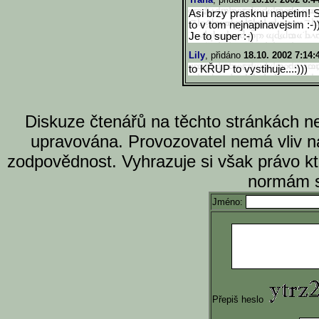
Asi brzy prasknu napetim! 
to v tom nejnapinavejsim :-)
Je to super :-)
Lily
, přidáno
18.10. 2002 7:14:
to KŘUP to vystihuje...:)))
Diskuze čtenářů na těchto stránkách n
upravována. Provozovatel nemá vliv n
zodpovědnost. Vyhrazuje si však právo k
normám s
Jméno:
Přepiš heslo