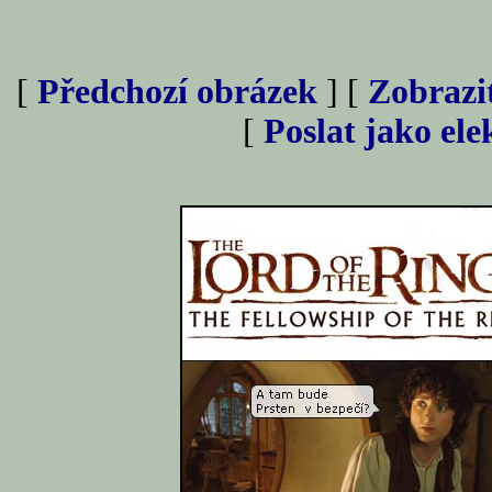
[
Předchozí obrázek
] [
Zobrazi
[
Poslat jako el