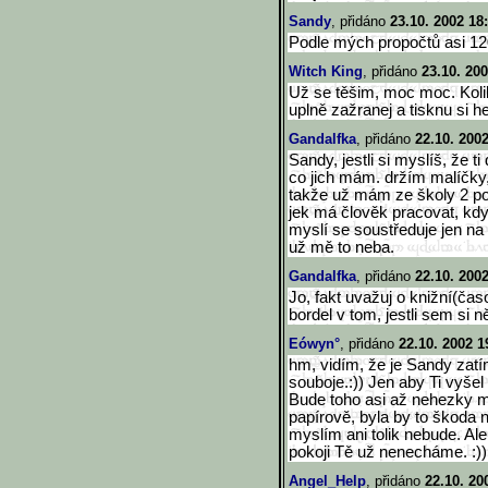
Sandy
, přidáno
23.10. 2002 18
Podle mých propočtů asi 120
Witch King
, přidáno
23.10. 200
Už se těšim, moc moc. Koli
uplně zažranej a tisknu si h
Gandalfka
, přidáno
22.10. 200
Sandy, jestli si myslíš, že ti
co jich mám. držím malíčky,
takže už mám ze školy 2 p
jek má člověk pracovat, kdy
myslí se soustředuje jen na 
už mě to neba.
Gandalfka
, přidáno
22.10. 200
Jo, fakt uvažuj o knižní(čas
bordel v tom, jestli sem si n
Eówyn°
, přidáno
22.10. 2002 1
hm, vidím, že je Sandy zatí
souboje.:)) Jen aby Ti vyšel
Bude toho asi až nehezky m
papírově, byla by to škoda 
myslím ani tolik nebude. Ale
pokoji Tě už nenecháme. :))
Angel_Help
, přidáno
22.10. 20