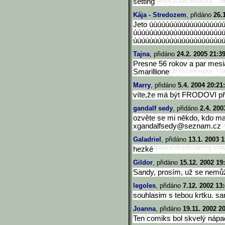
setting
Kája - Stredozem
, přidáno
26.
Jeto úúúúúúúúúúúúúúúúúú
úúúúúúúúúúúúúúúúúúúúúú
úúúúúúúúúúúúúúúúúúúúúú
Tajna
, přidáno
24.2. 2005 21:3
Presne 56 rokov a par mesia
Smarillione
Marry
, přidáno
5.4. 2004 20:21
víte,že má být FRODOVI p
gandalf sedy
, přidáno
2.4. 200
ozvěte se mi někdo, kdo ma
xgandalfsedy@seznam.cz
Galadriel
, přidáno
13.1. 2003 1
hezké
Gildor
, přidáno
15.12. 2002 19
Sandy, prosím, už se nemů
legoles
, přidáno
7.12. 2002 13
souhlasim s tebou krtku. sa
Joanna
, přidáno
19.11. 2002 2
Ten comiks bol skvelý nápa