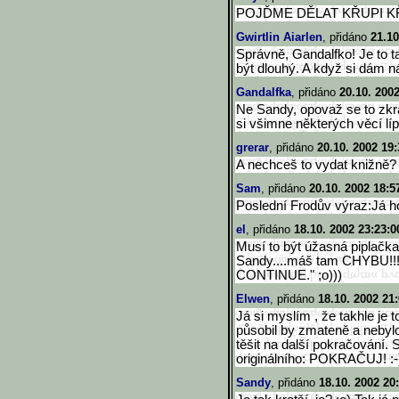
POJĎME DĚLAT KŘUPI KŘ
Gwirtlin Aiarlen
, přidáno
21.10
Správně, Gandalfko! Je to ta
být dlouhý. A když si dám n
Gandalfka
, přidáno
20.10. 200
Ne Sandy, opovaž se to zkrá
si všimne některých věcí líp
grerar
, přidáno
20.10. 2002 19:
A nechceš to vydat knižně?
Sam
, přidáno
20.10. 2002 18:5
Poslední Frodův výraz:Já ho 
el
, přidáno
18.10. 2002 23:23:0
Musí to být úžasná piplačka. 
Sandy....máš tam CHYBU!!!
CONTINUE." ;o)))
Elwen
, přidáno
18.10. 2002 21
Já si myslím , že takhle je t
působil by zmateně a nebyl
těšit na další pokračování. 
originálního: POKRAČUJ! :-
Sandy
, přidáno
18.10. 2002 20