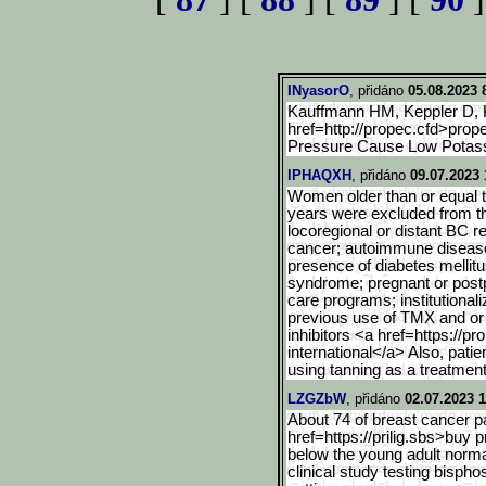
INyasorO
, přidáno
05.08.2023 
Kauffmann HM, Keppler D, 
href=http://propec.cfd>prop
Pressure Cause Low Potas
lPHAQXH
, přidáno
09.07.2023 
Women older than or equal t
years were excluded from the
locoregional or distant BC r
cancer; autoimmune diseases
presence of diabetes mellitu
syndrome; pregnant or post
care programs; institutionali
previous use of TMX and or
inhibitors <a href=https://p
international</a> Also, pati
using tanning as a treatment
LZGZbW
, přidáno
02.07.2023 1
About 74 of breast cancer p
href=https://prilig.sbs>buy 
below the young adult norma
clinical study testing bisph