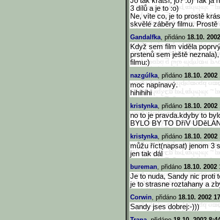
Jo tak kratší, jo? :o) Tak j
3 dílů a je to :o)
Ne, víte co, je to prostě kr
skvělé záběry filmu. Prostě 
Gandalfka
, přidáno
18.10. 200
Když sem film viděla poprv
prstenů sem ještě neznala),
filmu:)
nazgúlka
, přidáno
18.10. 2002
moc napínavý.
hihihihi
kristynka
, přidáno
18.10. 2002
no to je pravda.kdyby to bylo
BYLO BY TO DříV UDěLA
kristynka
, přidáno
18.10. 2002
můžu říct(napsat) jenom 3 s
jen tak dál
bureman
, přidáno
18.10. 2002 
Je to nuda, Sandy nic proti t
je to strasne roztahany a z
Corwin
, přidáno
18.10. 2002 1
Sandy jses dobrej:-)))
Trana
, přidáno
18.10. 2002 8:4