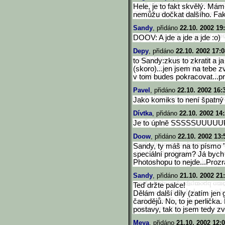
Hele, je to fakt skvělý. Má
nemůžu dočkat dalšího. Fak
Sandy
, přidáno
22.10. 2002 19
DOOV: A jde a jde a jde :o)
Depy
, přidáno
22.10. 2002 17:0
to Sandy:zkus to zkratit a ja
(skoro)...jen jsem na tebe 
v tom budes pokracovat...pr
Pavel
, přidáno
22.10. 2002 16:
Jako komiks to není špatný 
Dívtka
, přidáno
22.10. 2002 14
Je to úplně SSSSSUUU
Doow
, přidáno
22.10. 2002 13:
Sandy, ty máš na to písmo 
speciální program? Já bych 
Photoshopu to nejde...Proz
Sandy
, přidáno
21.10. 2002 21
Teď držte palce!
Dělám další díly (zatím jen 
čarodějů. No, to je perličk
postavy, tak to jsem tedy zv
Meya
, přidáno
21.10. 2002 12: