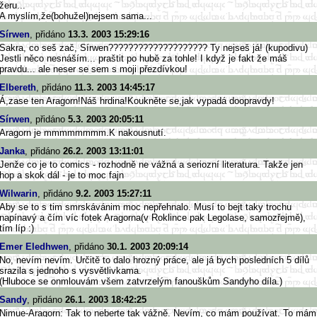
žeru...
A myslím,že(bohužel)nejsem sama...
Sírwen
, přidáno
13.3. 2003 15:29:16
Sakra, co seš zač, Sírwen???????????????????? Ty nejseš já! (kupodivu)
Jestli něco nesnáším... praštit po hubě za tohle! I když je fakt že máš
pravdu... ale neser se sem s moji přezdívkou!
Elbereth
, přidáno
11.3. 2003 14:45:17
Á,zase ten Aragorn!Náš hrdina!Koukněte se,jak vypadá doopravdy!
Sírwen
, přidáno
5.3. 2003 20:05:11
Aragorn je mmmmmmmm.K nakousnutí.
Janka
, přidáno
26.2. 2003 13:11:01
Jenže co je to comics - rozhodně ne vážná a seriozní literatura. Takže jen
hop a skok dál - je to moc fajn
Wilwarin
, přidáno
9.2. 2003 15:27:11
Aby se to s tim smrskávánim moc nepřehnalo. Musí to bejt taky trochu
napínavý a čím víc fotek Aragorna(v Roklince pak Legolase, samozřejmě),
tím líp :)
Emer Eledhwen
, přidáno
30.1. 2003 20:09:14
No, nevím nevím. Určitě to dalo hrozný práce, ale já bych posledních 5 dílů
srazila s jednoho s vysvětlivkama.
(Hluboce se onmlouvám všem zatvrzelým fanouškům Sandyho díla.)
Sandy
, přidáno
26.1. 2003 18:42:25
Nimue-Aragorn: Tak to neberte tak vážně. Nevím, co mám používat. To mám