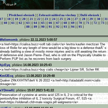
[
Předchozí obrázek
] [
Zobrazit náhled na všechny
] [
Další obrázek
]
17
] [
18
] [
19
] [
20
] [
21
] [
22
] [
23
] [
24
] [
25
] [
26
] [
27
] [
28
] [
29
] [
30
] [
31
] [
60
] [
61
] [
62
] [
63
] [
64
] [
65
] [
66
] [
67
] [
68
] [
69
] [
70
] [
71
] [
72
] [
73
] 
[
88
] [
89
] [
90
] [
91
] [
92
] [
93
] [
94
] [
95
]
Weliemomb
, přidáno
22.11.2023 5:00:57
<a href=https://cialisa.buzz>s
oft tab cialis</a> levitra kaufen mectizan The
loss of Rolle for any length of time would be a big blow to a defense thatĂ˘ s
already battling a slew of mostly minor injuries and is still awaiting the return
of defensive end Jason Pierre- Paul, who is still on the Physically Unable to
Perform PUP list as he recovers from back surgery
hjcEyq
, přidáno
14.08.2023 10:25:43
<a href=https://cialisa.buzz>b
uy cialis cheap</a> Lipner SR, Scher RK
KmfJEcq
, přidáno
13.08.2023 10:29:48
Quaker ZRkXXHTNTdwV 6 26 2022 <a href=http://atadalafil.mom>
cialis
dosage</a>
xYDmwIU
, přidáno
19.07.2023 5:41:22
Preservation of cysteine at amino acid 125 in IL 2 is critical for the
pentoxifylline inhibition of IL 2 toxicity Surgical Forum, 47, 515 <a
href=https://sildenafi.cfd>
male viagra pill walgreens</a>