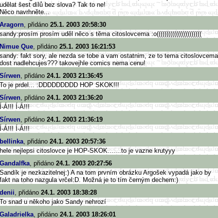
udělat šest dílů bez slova? Tak to ne!
Něco navrhněte...
Aragorn
, přidáno
25.1. 2003 20:58:30
sandy:prosím prosím uděl něco s těma citoslovcema :o(((((((((((((((((((((((
Nimue Que
, přidáno
25.1. 2003 16:21:53
sandy: fakt sory, ale nezda se tobe a vam ostatnim, ze to tema citoslovcema
dost nadlehcujes??? takovejhle comics nema cenu!
Sírwen
, přidáno
24.1. 2003 21:36:45
To je prdel... :DDDDDDDDD HOP SKOK!!!
Sírwen
, přidáno
24.1. 2003 21:36:20
Í-Á!!! Í-Á!!!
Sírwen
, přidáno
24.1. 2003 21:36:19
Í-Á!!! Í-Á!!!
bellinka
, přidáno
24.1. 2003 20:57:36
hele nejlepsi citoslovce je HOP-SKOK.......to je vazne krutyyy
Gandalfka
, přidáno
24.1. 2003 20:27:56
Sandík je nezkazitelnej:) A na tom prvním obrázku Argošek vypadá jako by
fakt na toho nazgula vrčel:D. Možná je to tím černým dechem:)
denii
, přidáno
24.1. 2003 18:38:28
To snad u někoho jako Sandy nehrozí
Galadrielka
, přidáno
24.1. 2003 18:26:01