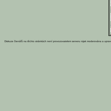
Diskuze čtenářů na těchto stránkách není provozovatelem serveru nijak moderována a uprav