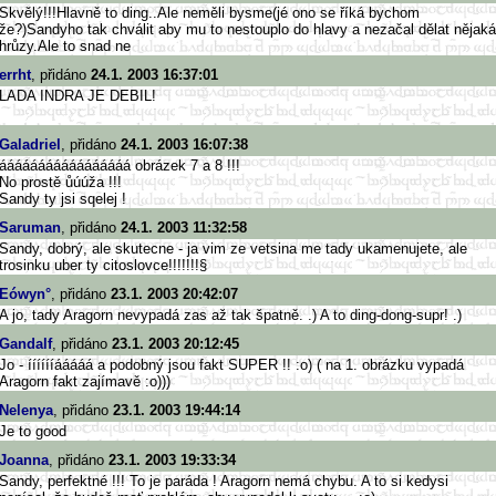
Skvělý!!!Hlavně to ding..Ale neměli bysme(jé ono se říká bychom
že?)Sandyho tak chválit aby mu to nestouplo do hlavy a nezačal dělat nějaká
hrůzy.Ale to snad ne
errht
, přidáno
24.1. 2003 16:37:01
LADA INDRA JE DEBIL!
Galadriel
, přidáno
24.1. 2003 16:07:38
ááááááááááááááááá obrázek 7 a 8 !!!
No prostě ůúúža !!!
Sandy ty jsi sqelej !
Saruman
, přidáno
24.1. 2003 11:32:58
Sandy, dobrý, ale skutecne - ja vim ze vetsina me tady ukamenujete, ale
trosinku uber ty citoslovce!!!!!!!§
Eówyn°
, přidáno
23.1. 2003 20:42:07
A jo, tady Aragorn nevypadá zas až tak špatně. .) A to ding-dong-supr! .)
Gandalf
, přidáno
23.1. 2003 20:12:45
Jo - ííííííááááá a podobný jsou fakt SUPER !! :o) ( na 1. obrázku vypadá
Aragorn fakt zajímavě :o)))
Nelenya
, přidáno
23.1. 2003 19:44:14
Je to good
Joanna
, přidáno
23.1. 2003 19:33:34
Sandy, perfektné !!! To je paráda ! Aragorn nemá chybu. A to si kedysi