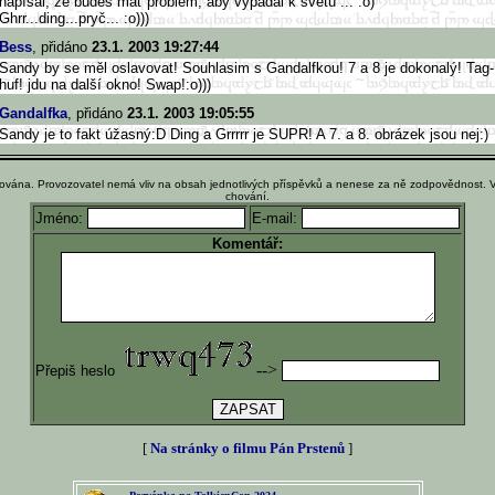
napísal, že budeš mať problém, aby vypadal k svetu ... :o)
Ghrr...ding...pryč... :o)))
Bess
, přidáno
23.1. 2003 19:27:44
Sandy by se měl oslavovat! Souhlasim s Gandalfkou! 7 a 8 je dokonalý! Tag-
huf! jdu na další okno! Swap!:o)))
Gandalfka
, přidáno
23.1. 2003 19:05:55
Sandy je to fakt úžasný:D Ding a Grrrrr je SUPR! A 7. a 8. obrázek jsou nej:)
ována. Provozovatel nemá vliv na obsah jednotlivých příspěvků a nenese za ně zodpovědnost. 
chování.
Jméno:
E-mail:
Komentář:
-->
Přepiš heslo
[
Na stránky o filmu Pán Prstenů
]