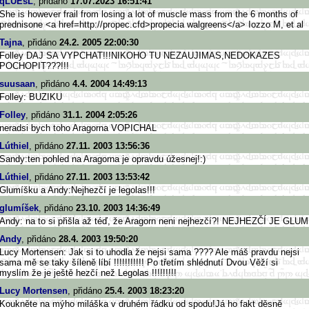
qLUEsL
, přidáno
17.07.2023 16:51:41
She is however frail from losing a lot of muscle mass from the 6 months of
prednisone <a href=http://propec.cfd>prop
ecia walgreens</a> Iozzo M, et al
Tajna
, přidáno
24.2. 2005 22:00:30
Folley DAJ SA VYPCHAT!!!NIKOHO TU NEZAUJIMAS,NEDOKAZES
POCHOPIT???!!!
suusaan
, přidáno
4.4. 2004 14:49:13
Folley: BUZIKU
Folley
, přidáno
31.1. 2004 2:05:26
neradsi bych toho Aragorna VOPICHAL
Lúthiel
, přidáno
27.11. 2003 13:56:36
Sandy:ten pohled na Aragorna je opravdu úžesnej!:)
Lúthiel
, přidáno
27.11. 2003 13:53:42
Glumíšku a Andy:Nejhezčí je legolas!!!
glumíšek
, přidáno
23.10. 2003 14:36:49
Andy: na to si přišla až téď, že Aragorn neni nejhezčí?! NEJHEZČÍ JE GLUM
Andy
, přidáno
28.4. 2003 19:50:20
Lucy Mortensen: Jak si to uhodla že nejsi sama ???? Ale máš pravdu nejsi
sama mě se taky šíleně líbí !!!!!!!!!!! Po třetím shlédnutí Dvou Věží si
myslím že je ještě hezčí než Legolas !!!!!!!!!
Lucy Mortensen
, přidáno
25.4. 2003 18:23:20
Koukněte na mýho miláška v druhém řádku od spodu!Já ho fakt děsně