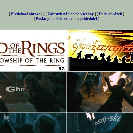
[
Předchozí obrázek
] [
Zobrazit náhled na všechny
] [
Další obrázek
]
[
Poslat jako elektronickou pohlednici
]