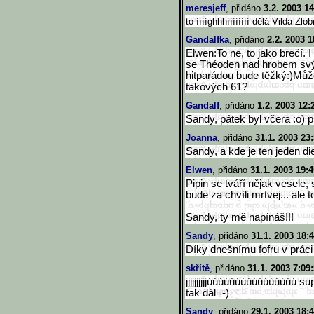
meresjeff
, přidáno
3.2. 2003 14
to ííííghhhíííííííí dělá Vilda Zlob
Gandalfka
, přidáno
2.2. 2003 1
Elwen:To ne, to jako brečí. I
se Théoden nad hrobem svý
hitparádou bude těžký:)Může
takových 61?
Gandalf
, přidáno
1.2. 2003 12:
Sandy, pátek byl včera :o)
Joanna
, přidáno
31.1. 2003 23
Sandy, a kde je ten jeden di
Elwen
, přidáno
31.1. 2003 19:4
Pipin se tváří nějak vesele,
bude za chvíli mrtvej... ale 
Sandy, ty mě napínáš!!!
Sandy
, přidáno
31.1. 2003 18:4
Díky dnešnímu fofru v práci j
skřítě
, přidáno
31.1. 2003 7:09
jjjjjjjjjjúúúúúúúúúúúúúúúú su
tak dál=-)
Sandy
, přidáno
29.1. 2003 18: