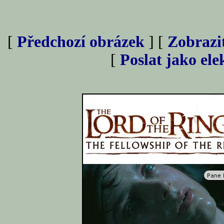
[
Předchozí obrázek
] [
Zobrazi
[
Poslat jako el