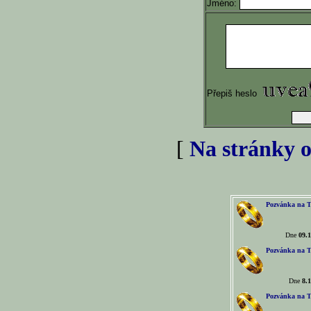
Jméno:
Přepiš heslo
[
Na stránky o
Pozvánka na T
Dne
09.1
Pozvánka na T
Dne
8.1
Pozvánka na T