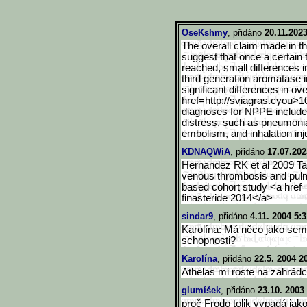
OseKshmy
, přidáno
20.11.2023
The overall claim made in t
suggest that once a certain 
reached, small differences 
third generation aromatase in
significant differences in ove
href=http://sviagras.cyou>1
diagnoses for NPPE include
distress, such as pneumon
embolism, and inhalation inj
KDNAQWiA
, přidáno
17.07.202
Hernandez RK et al 2009 Ta
venous thrombosis and pul
based cohort study <a href
finasteride 2014</a>
sindar9
, přidáno
4.11. 2004 5:
Karolína: Má něco jako sem
schopnosti?
Karolína
, přidáno
22.5. 2004 2
Athelas mi roste na zahrádce
glumíšek
, přidáno
23.10. 2003
proč Frodo tolik vypadá jako