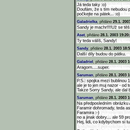
Já teda taky :o)
Doufám, že s tím nebudou pro
počkejte na pátek... :o)
Galadrielka
, přidáno
29.1. 200
Sandy je machr!!!!Už se tě
Aset
, přidáno
28.1. 2003 19:20
Ty teda válíš, Sandy!
Sandy
, přidáno
28.1. 2003 18:
Další díly budou do pátku.
Galadriel
, přidáno
28.1. 2003 1
Aragorn.....super.
Saruman
, přidáno
28.1. 2003 1
P.S.: spojka mezi bublinou 1
ale je to jen muj nazor - od 
Takze Sorry Sandy, ale dal 
Saruman
, přidáno
28.1. 2003 1
Na předposledním obrázku A
Faramir dohromady, teda as
Faramira :-)
no a jinak dobry.... ale 59 pr
Hej, lidi, co kdybychom si tu 