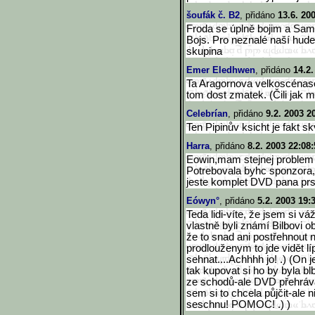
šoufák č. B2
, přidáno
13.6. 20
Froda se úplně bojim a Sam 
Bojs. Pro neznalé naší hude
skupina
Emer Eledhwen
, přidáno
14.2.
Ta Aragornova velkoscénascé
tom dost zmatek. (Čili jak my
Celebrían
, přidáno
9.2. 2003 2
Ten Pipinův ksicht je fakt sk
Harra
, přidáno
8.2. 2003 22:08:
Eowin,mam stejnej problem j
Potrebovala byhc sponzora,
jeste komplet DVD pana prst
Eówyn°
, přidáno
5.2. 2003 19:
Teda lidi-víte, že jsem si v
vlastně byli známí Bilbovi ob
že to snad ani postřehnout 
prodlouženym to jde vidět l
sehnat....Achhhh jo! .) (On
tak kupovat si ho by byla bl
ze schodů-ale DVD přehráv
sem si to chcela půjčit-ale
seschnu! POMOC! .) )