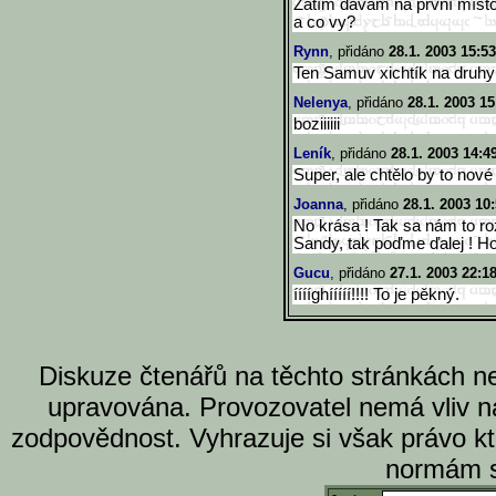
Zatím dávám na první místo 5
a co vy?
Rynn
, přidáno
28.1. 2003 15:53
Ten Samuv xichtík na druhym
Nelenya
, přidáno
28.1. 2003 15
boziiiiii
Leník
, přidáno
28.1. 2003 14:4
Super, ale chtělo by to nové 
Joanna
, přidáno
28.1. 2003 10
No krása ! Tak sa nám to ro
Sandy, tak poďme ďalej ! Hon
Gucu
, přidáno
27.1. 2003 22:1
ííííghííííí!!!! To je pěkný.
Diskuze čtenářů na těchto stránkách n
upravována. Provozovatel nemá vliv n
zodpovědnost. Vyhrazuje si však právo k
normám s